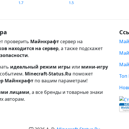
1.7
1.5
ра
Сс
т проверить
Майнкрафт
сервер на
Май
ков находится на сервер
, а также подскажет
Май
езопасности
.
Май
рать
идеальный режим игры
или
мини-игру
 событием.
Minecraft-Status.Ru
поможет
Топ
ер Майнкрафт
по вашим параметрам!
Нов
ными лицами
, а все бренды и товарные знаки
их авторам.