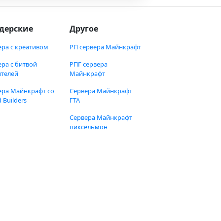
дерские
Другое
ера с креативом
РП сервера Майнкрафт
ера с битвой
РПГ сервера
ителей
Майнкрафт
ера Майнкрафт со
Сервера Майнкрафт
 Builders
ГТА
Сервера Майнкрафт
пиксельмон