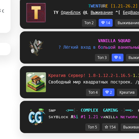
T
W
E
N
T
U
R
E
[1.21-26.2]
3
с
]L
ОдинБлок
M
^
Выживание
^
P
БедВар
Топ 2
14
Выживани
V
A
N
I
L
L
A
S
Q
U
A
D
? 
Л
ё
г
к
и
й
в
х
о
д
в
б
о
л
ь
ш
о
й
в
а
н
и
л
ь
н
ы
Топ 3
6
Выжи
Креатив Сервер! 1.8-1.12.2-1.16.5-
1.
Свободный мир квадратных построек. /
Топ 4
2
Креатив
sᴍᴘ
◁
═
═
[‐
C
O
M
P
L
E
X
G
A
M
I
N
G
‐]
═
═
▷
sᴋʏʙʟᴏᴄᴋ
S
@
i
#
1
1
.
2
1
ᴠ
ᴀ
ɴ
ɪ
ʟ
ʟ
ᴀ
ɴ
ᴇ
ᴛ
ᴡ
ᴏ
ʀ
ᴋ
Топ 5
154
Выжива