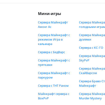
Мини-игры
Сервера Майнкрафт
Сервера Майнкра
Амонг Ас
голодными игра
Сервера Майнкрафт с
Сервера Майнкра
режимом Игра в
дуэлями
кальмара
Сервера с КС: ГО
Сервера с БедВарс
Сервера Майнкр
Сервера Майнкрафт с
SkyPvP
прятками
Сервера Майнкра
Сервера Майнкрафт с
СкайВарсом
паркуром
Сервера Браво Ст
Сервера с ТНТ Раном
Майнкрафт
Майнкрафт сервера с
Сервера Майнкр
BoxPvP
Murder Mystery