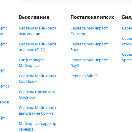
Выживание
Постапокалипсис
Бил
фт с
Сервера Майнкрафт
Сервера Майнкрафт
Серв
ми
выживание
Сталкер
Серв
фт с
Сервера Майнкрафт
Сервера Майнкрафт
стро
анархия (2b2t)
Раст
Серв
Гриф сервера
Сервера Майнкрафт
Speed
Майнкрафт
DayZ
афт
Сервера Майнкрафт
Сервера MineZ
СкайБлок
фт со
Сервера с режимом
OneBlock
арс в
Сервера Майнкрафт
выживание бомжа
афт
Майнкрафт хардкор
сервера