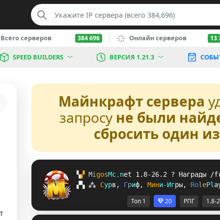
Всего серверов
Онлайн серверов
384 696
13 
SPEED BUILDERS
ВЕРСИЯ 1.21.3
СОБЫ
Майнкрафт сервера
у
запросу
не были найд
сбросить один и
▚
▞ 
M
i
g
o
s
M
c
.
n
e
t 
1.8-26.2 
? 
Награды /f
▞
▚
⁂
С
у
р
в
, 
Г
р
и
ф
, 
М
и
н
и
-
И
г
р
ы
, 
R
o
l
e
P
l
a
Топ 1
20
РПГ
1.8-
т