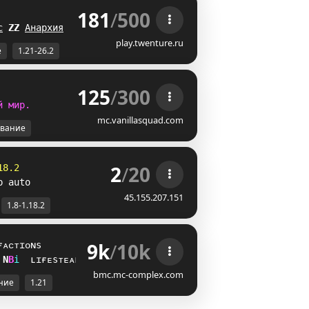
181
/
500
 
с
D
[
Анархия
XH
play.twenture.ru
е
1.21-26.2
125
/
300
й
м
и
р
.
mc.vanillasquad.com
вание
2
/
20
18.2
p auto
45.155.207.151
1.8-1.18.2
9k
/
10k
ғᴀᴄᴛɪᴏɴs
V
D
i
ʟɪғᴇsᴛᴇᴀʟ
bmc.mc-complex.com
ние
1.21