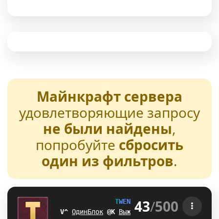
Майнкрафт сервера
удовлетворяющие запросу
не были найдены
,
попробуйте
сбросить
один из фильтров
.
43
/
500
T
W
E
N
T
U
R
E
[1.21-26.2] 
@O
ОдинБлок
N
H
Выживание
[
^
БедВарс
[
O
А