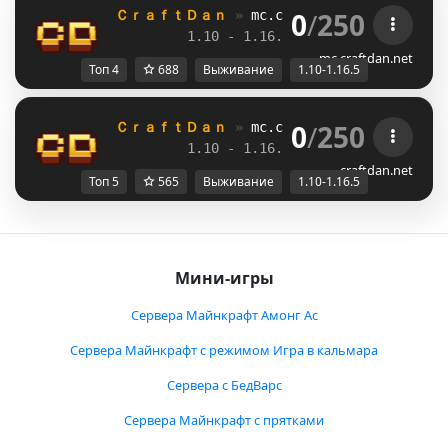
0
/
250
ＣｒａｆｔＤａｎ 
» 
mc.craftdan.net
//  
Выж
1.10 - 1.16.5         
//     
RPG
mc.craftdan.net
Топ 4
688
Выживание
1.10-1.16.5
0
/
250
ＣｒａｆｔＤａｎ 
» 
mc.craftdan.net
//  
Выж
1.10 - 1.16.5         
//     
RPG
craftdan.net
Топ 5
565
Выживание
1.10-1.16.5
Мини-игры
Сервера Майнкрафт Амонг Ас
Сервера Майнкрафт с режимом Игра в кальмара
Сервера с БедВарс
Сервера Майнкрафт с прятками