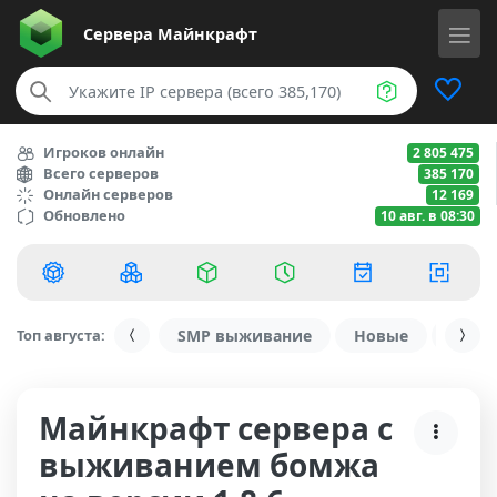
Сервера
Майнкрафт
Игроков онлайн
2 805 475
Всего серверов
385 170
Онлайн серверов
12 169
Обновлено
10 авг. в 08:30
Топ августа:
SMP выживание
Новые
С ду
Майнкрафт сервера с
выживанием бомжа