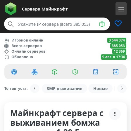
Сервера
Майнкрафт
Игроков онлайн
3 544 374
Всего серверов
385 053
Онлайн серверов
12 369
Обновлено
9 авг. в 17:30
Топ августа:
SMP выживание
Новые
С ду
Майнкрафт сервера с
выживанием бомжа