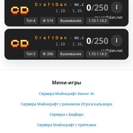
0
/
250
ＣｒａｆｔＤａｎ 
» 
mc.craftdan.net
//  
Выж
1.10 - 1.16.5         
//     
RPG
mc.craftdan.net
Топ 4
519
Выживание
1.10-1.16.5
0
/
250
ＣｒａｆｔＤａｎ 
» 
mc.craftdan.net
//  
Выж
1.10 - 1.16.5         
//     
RPG
craftdan.net
Топ 5
396
Выживание
1.10-1.16.5
Мини-игры
Сервера Майнкрафт Амонг Ас
Сервера Майнкрафт с режимом Игра в кальмара
Сервера с БедВарс
Сервера Майнкрафт с прятками