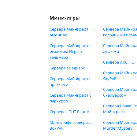
Мини-игры
Сервера Майнкрафт
Сервера Майнкра
Амонг Ас
голодными игра
Сервера Майнкрафт с
Сервера Майнкра
режимом Игра в
дуэлями
кальмара
Сервера с КС: ГО
Сервера с БедВарс
Сервера Майнкр
Сервера Майнкрафт с
SkyPvP
прятками
Сервера Майнкра
Сервера Майнкрафт с
СкайВарсом
паркуром
Сервера Браво Ст
Сервера с ТНТ Раном
Майнкрафт
Майнкрафт сервера с
Сервера Майнкр
BoxPvP
Murder Mystery