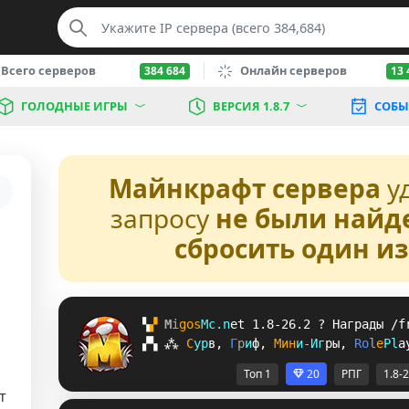
Всего серверов
Онлайн серверов
384 684
13 
ГОЛОДНЫЕ ИГРЫ
ВЕРСИЯ 1.8.7
СОБЫ
Майнкрафт сервера
у
запросу
не были найд
сбросить один и
▚
▞ 
M
i
g
o
s
M
c
.
n
e
t 
1.8-26.2 
? 
Награды /f
▞
▚
⁂
С
у
р
в
, 
Г
р
и
ф
, 
М
и
н
и
-
И
г
р
ы
, 
R
o
l
e
P
l
a
Топ 1
20
РПГ
1.8-
т