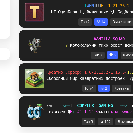
T
W
E
N
T
U
R
E
[1.21-26.2]
VM
ОдинБлок
C
Z
Выживание
S
B
БедВар
Топ 2
14
Выживани
V
A
N
I
L
L
A
S
Q
U
A
D
? 
К
о
л
о
к
о
л
ь
ч
и
к
т
и
х
о
з
о
в
ё
т
д
о
м
Топ 3
6
Выжи
Креатив Сервер! 1.8-1.12.2-1.16.5-
1.
Свободный мир квадратных построек. /
Топ 4
2
Креатив
sᴍᴘ
◁
═
═
[‐
C
O
M
P
L
E
X
G
A
M
I
N
G
‐]
═
═
▷
sᴋʏʙʟᴏᴄᴋ
]
T
i
#
1
1
.
2
1
ᴠ
ᴀ
ɴ
ɪ
ʟ
ʟ
ᴀ
ɴ
ᴇ
ᴛ
ᴡ
ᴏ
ʀ
ᴋ
Топ 5
152
Выжива