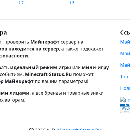
1.7
1.5
ра
Сс
т проверить
Майнкрафт
сервер на
Май
ков находится на сервер
, а также подскажет
Май
езопасности
.
Май
рать
идеальный режим игры
или
мини-игру
 событием.
Minecraft-Status.Ru
поможет
Топ
ер Майнкрафт
по вашим параметрам!
Нов
ными лицами
, а все бренды и товарные знаки
их авторам.