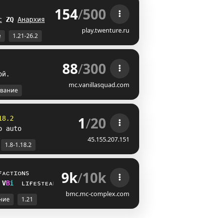
154
/
500
 
с
W
^
Анархия
IY
play.twenture.ru
е
1.21-26.2
88
/
300
о
й
.
mc.vanillasquad.com
вание
1
/
20
18.2
p auto
45.155.207.151
1.8-1.18.2
9k
/
10k
ғᴀᴄᴛɪᴏɴs
M
K
i
ʟɪғᴇsᴛᴇᴀʟ
bmc.mc-complex.com
ние
1.21