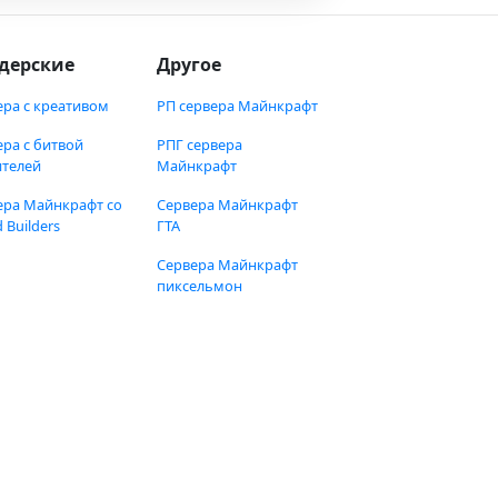
дерские
Другое
ера с креативом
РП сервера Майнкрафт
ера с битвой
РПГ сервера
ителей
Майнкрафт
ера Майнкрафт со
Сервера Майнкрафт
 Builders
ГТА
Сервера Майнкрафт
пиксельмон