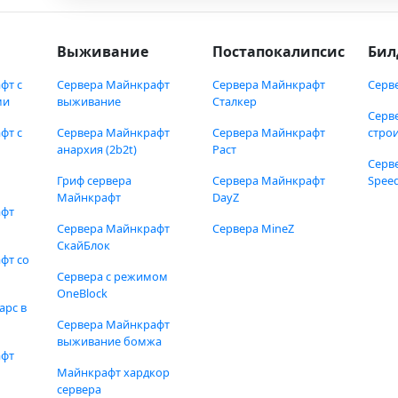
Выживание
Постапокалипсис
Бил
фт с
Сервера Майнкрафт
Сервера Майнкрафт
Серв
ми
выживание
Сталкер
Серв
фт с
Сервера Майнкрафт
Сервера Майнкрафт
стро
анархия (2b2t)
Раст
Серв
Гриф сервера
Сервера Майнкрафт
Speed
Майнкрафт
DayZ
афт
Сервера Майнкрафт
Сервера MineZ
СкайБлок
фт со
Сервера с режимом
OneBlock
арс в
Сервера Майнкрафт
выживание бомжа
афт
Майнкрафт хардкор
сервера