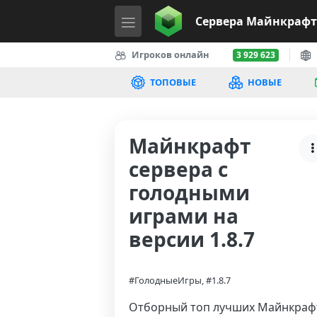
Сервера
Майнкрафт
Игроков онлайн
3 929 623
ТОПОВЫЕ
НОВЫЕ
Майнкрафт
сервера с
голодными
играми на
версии 1.8.7
#ГолодныеИгры, #1.8.7
Отборный топ лучших Майнкраф