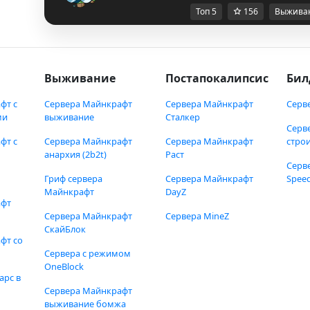
Топ 5
156
Выжива
Выживание
Постапокалипсис
Бил
фт с
Сервера Майнкрафт
Сервера Майнкрафт
Серв
ми
выживание
Сталкер
Серв
фт с
Сервера Майнкрафт
Сервера Майнкрафт
стро
анархия (2b2t)
Раст
Серв
Гриф сервера
Сервера Майнкрафт
Speed
Майнкрафт
DayZ
афт
Сервера Майнкрафт
Сервера MineZ
СкайБлок
фт со
Сервера с режимом
OneBlock
арс в
Сервера Майнкрафт
выживание бомжа