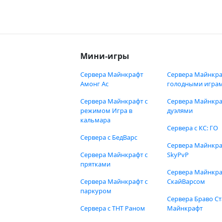
Мини-игры
Сервера Майнкрафт
Сервера Майнкра
Амонг Ас
голодными игра
Сервера Майнкрафт с
Сервера Майнкра
режимом Игра в
дуэлями
кальмара
Сервера с КС: ГО
Сервера с БедВарс
Сервера Майнкр
Сервера Майнкрафт с
SkyPvP
прятками
Сервера Майнкра
Сервера Майнкрафт с
СкайВарсом
паркуром
Сервера Браво Ст
Сервера с ТНТ Раном
Майнкрафт