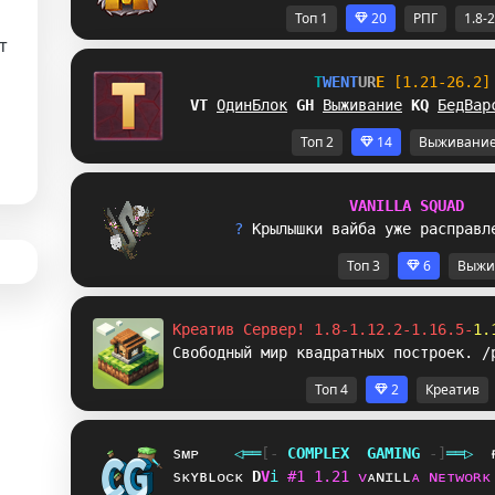
Топ 1
20
РПГ
1.8-
т
T
W
E
N
T
U
R
E
[1.21-26.2]
QL
ОдинБлок
Y
E
Выживание
M
A
БедВар
Топ 2
14
Выживани
V
A
N
I
L
L
A
S
Q
U
A
D
? 
К
р
ы
л
ы
ш
к
и
в
а
й
б
а
у
ж
е
р
а
с
п
р
а
в
л
Топ 3
6
Выжи
Креатив Сервер! 1.8-1.12.2-1.16.5-
1.
Свободный мир квадратных построек. /
Топ 4
2
Креатив
sᴍᴘ
◁
═
═
[‐
C
O
M
P
L
E
X
G
A
M
I
N
G
‐]
═
═
▷
sᴋʏʙʟᴏᴄᴋ
U
X
i
#
1
1
.
2
1
ᴠ
ᴀ
ɴ
ɪ
ʟ
ʟ
ᴀ
ɴ
ᴇ
ᴛ
ᴡ
ᴏ
ʀ
ᴋ