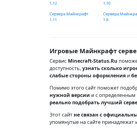
1.12
1.10
Сервера Майнкрафт
Сервера Майнкр
1.11
1.9
Игровые Майнкрафт серве
Сервис
Minecraft-Status.Ru
поможе
доступность,
узнать сколько игро
слабые стороны оформления
и
б
Помимо этого сайт поможет подоб
нужной версии
и с определенным
реально подобрать лучший серв
Этот сайт
не связан с официаль
упомянутые на сайте принадлежат 