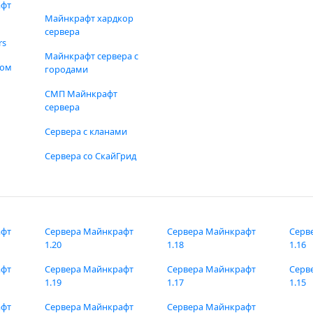
афт
Майнкрафт хардкор
сервера
rs
Майнкрафт сервера с
фом
городами
СМП Майнкрафт
сервера
Сервера с кланами
Сервера со СкайГрид
афт
Сервера Майнкрафт
Сервера Майнкрафт
Серв
1.20
1.18
1.16
афт
Сервера Майнкрафт
Сервера Майнкрафт
Серв
1.19
1.17
1.15
афт
Сервера Майнкрафт
Сервера Майнкрафт