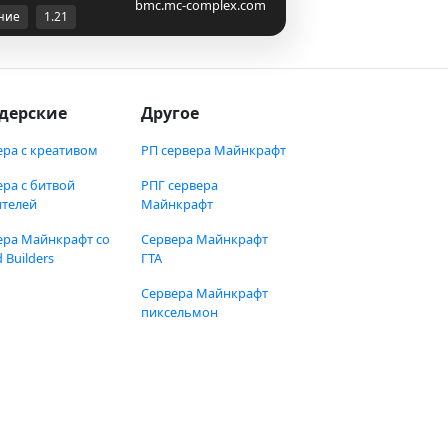
bmc.mc-complex.com
ние
1.21
дерские
Другое
ера с креативом
РП сервера Майнкрафт
ера с битвой
РПГ сервера
ителей
Майнкрафт
ера Майнкрафт со
Сервера Майнкрафт
 Builders
ГТА
Сервера Майнкрафт
пиксельмон