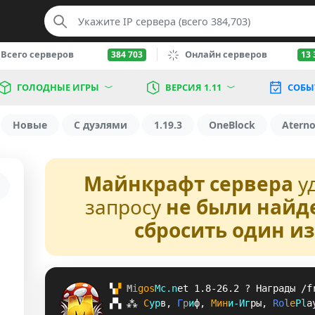
Всего серверов
Онлайн серверов
384 703
13 
ГОЛОДНЫЕ ИГРЫ
ВЕРСИЯ 1.11
СОБЫ
Новые
С дуэлями
1.19.3
OneBlock
Atern
Майнкрафт сервера
у
запросу
не были найд
сбросить один и
▚
▞ 
M
i
g
o
s
M
c
.
n
e
t 
1.8-26.2 
? 
Награды /f
▞
▚
⁂
С
у
р
в
, 
Г
р
и
ф
, 
М
и
н
и
-
И
г
р
ы
, 
R
o
l
e
P
l
a