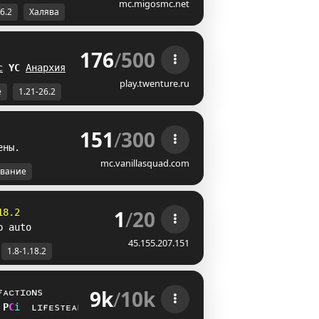
mc.migosmc.net
26.2
Халява
176
/
500
 
с
Q
U
Анархия
FS
play.twenture.ru
е
1.21-26.2
151
/
300
е
н
ы
.
mc.vanillasquad.com
вание
1
/
20
18.2
p auto
45.155.207.151
1.8-1.18.2
9k
/
10k
ғᴀᴄᴛɪᴏɴs
L
D
i
ʟɪғᴇsᴛᴇᴀʟ