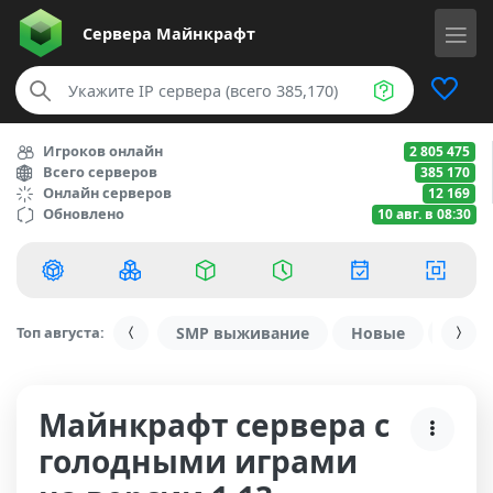
Сервера
Майнкрафт
Игроков онлайн
2 805 475
Всего серверов
385 170
Онлайн серверов
12 169
Обновлено
10 авг. в 08:30
Топ августа:
SMP выживание
Новые
С ду
Майнкрафт сервера с
голодными играми