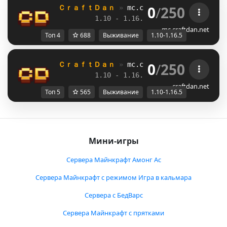
0
/
250
ＣｒａｆｔＤａｎ 
» 
mc.craftdan.net
//  
Выж
1.10 - 1.16.5         
//     
RPG
mc.craftdan.net
Топ 4
688
Выживание
1.10-1.16.5
0
/
250
ＣｒａｆｔＤａｎ 
» 
mc.craftdan.net
//  
Выж
1.10 - 1.16.5         
//     
RPG
craftdan.net
Топ 5
565
Выживание
1.10-1.16.5
Мини-игры
Сервера Майнкрафт Амонг Ас
Сервера Майнкрафт с режимом Игра в кальмара
Сервера с БедВарс
Сервера Майнкрафт с прятками