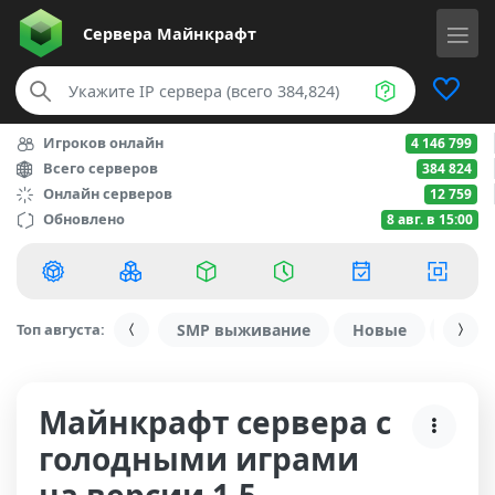
Сервера
Майнкрафт
Игроков онлайн
4 146 799
Всего серверов
384 824
Онлайн серверов
12 759
Обновлено
8 авг. в 15:00
Топ августа:
SMP выживание
Новые
С ду
Майнкрафт сервера с
голодными играми