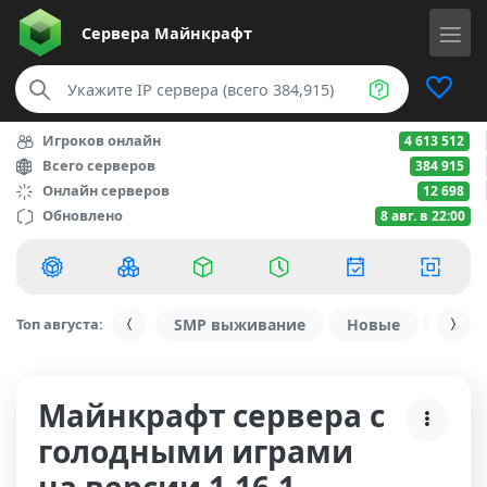
Сервера
Майнкрафт
Игроков онлайн
4 613 512
Всего серверов
384 915
Онлайн серверов
12 698
Обновлено
8 авг. в 22:00
Топ августа:
SMP выживание
Новые
С ду
Майнкрафт сервера с
голодными играми