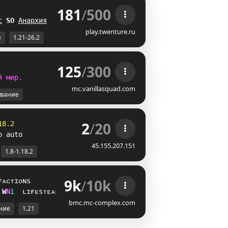
181
/
500
 
с
[
@
Анархия
PL
play.twenture.ru
е
1.21-26.2
125
/
300
й
м
и
р
.
mc.vanillasquad.com
вание
2
/
20
18.2
p auto
45.155.207.151
1.8-1.18.2
9k
/
10k
ғᴀᴄᴛɪᴏɴs
Y
Y
i
ʟɪғᴇsᴛᴇᴀʟ
bmc.mc-complex.com
ние
1.21