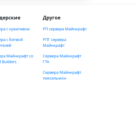
дерские
Другое
ера с креативом
РП сервера Майнкрафт
ера с битвой
РПГ сервера
ителей
Майнкрафт
ера Майнкрафт со
Сервера Майнкрафт
 Builders
ГТА
Сервера Майнкрафт
пиксельмон