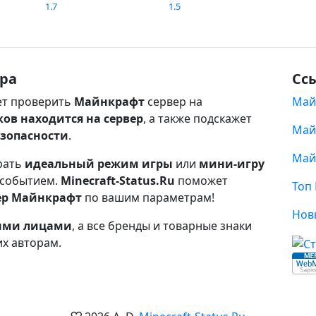
1.7
1.5
ра
Сс
т проверить
Майнкрафт
сервер на
Май
ков находится на сервер
, а также подскажет
Май
езопасности
.
Май
рать
идеальный режим игры
или
мини-игру
 событием.
Minecraft-Status.Ru
поможет
Топ
ер Майнкрафт
по вашим параметрам!
Нов
ными лицами
, а все бренды и товарные знаки
их авторам.