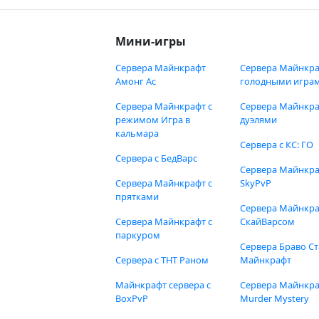
Мини-игры
Сервера Майнкрафт
Сервера Майнкра
Амонг Ас
голодными игра
Сервера Майнкрафт с
Сервера Майнкра
режимом Игра в
дуэлями
кальмара
Сервера с КС: ГО
Сервера с БедВарс
Сервера Майнкр
Сервера Майнкрафт с
SkyPvP
прятками
Сервера Майнкра
Сервера Майнкрафт с
СкайВарсом
паркуром
Сервера Браво Ст
Сервера с ТНТ Раном
Майнкрафт
Майнкрафт сервера с
Сервера Майнкр
BoxPvP
Murder Mystery