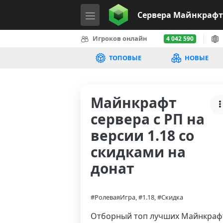
Сервера
Майнкрафт
Игроков онлайн
4 042 590
ТОПОВЫЕ
НОВЫЕ
Майнкрафт
сервера с РП на
версии 1.18 со
скидками на
донат
#РолеваяИгра, #1.18, #Скидка
Отборный топ лучших Майнкраф