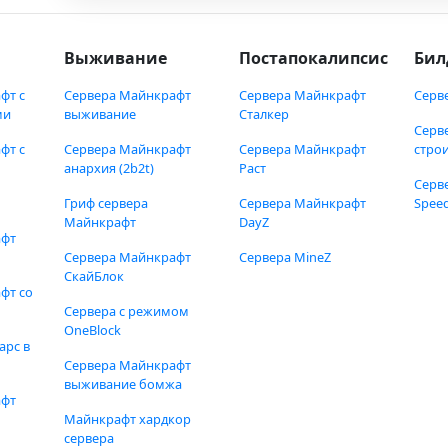
Выживание
Постапокалипсис
Бил
фт с
Сервера Майнкрафт
Сервера Майнкрафт
Серв
ми
выживание
Сталкер
Серв
фт с
Сервера Майнкрафт
Сервера Майнкрафт
стро
анархия (2b2t)
Раст
Серв
Гриф сервера
Сервера Майнкрафт
Speed
Майнкрафт
DayZ
афт
Сервера Майнкрафт
Сервера MineZ
СкайБлок
фт со
Сервера с режимом
OneBlock
арс в
Сервера Майнкрафт
выживание бомжа
афт
Майнкрафт хардкор
сервера