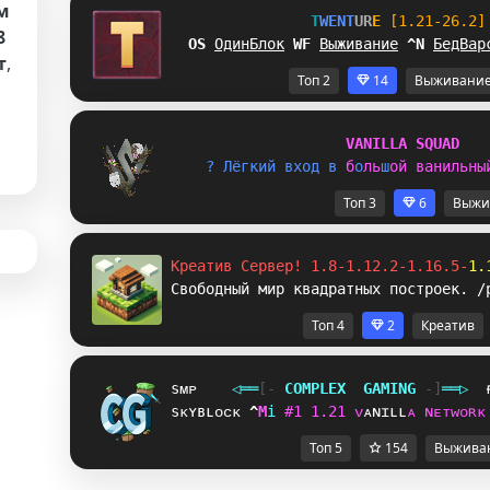
м
T
W
E
N
T
U
R
E
[1.21-26.2]
8
GG
ОдинБлок
_
G
Выживание
[
G
БедВар
т
,
Топ 2
14
Выживани
V
A
N
I
L
L
A
S
Q
U
A
D
? 
Л
ё
г
к
и
й
в
х
о
д
в
б
о
л
ь
ш
о
й
в
а
н
и
л
ь
н
ы
Топ 3
6
Выжи
Креатив Сервер! 1.8-1.12.2-1.16.5-
1.
Свободный мир квадратных построек. /
Топ 4
2
Креатив
sᴍᴘ
◁
═
═
[‐
C
O
M
P
L
E
X
G
A
M
I
N
G
‐]
═
═
▷
sᴋʏʙʟᴏᴄᴋ
[
T
i
#
1
1
.
2
1
ᴠ
ᴀ
ɴ
ɪ
ʟ
ʟ
ᴀ
ɴ
ᴇ
ᴛ
ᴡ
ᴏ
ʀ
ᴋ
Топ 5
154
Выжива