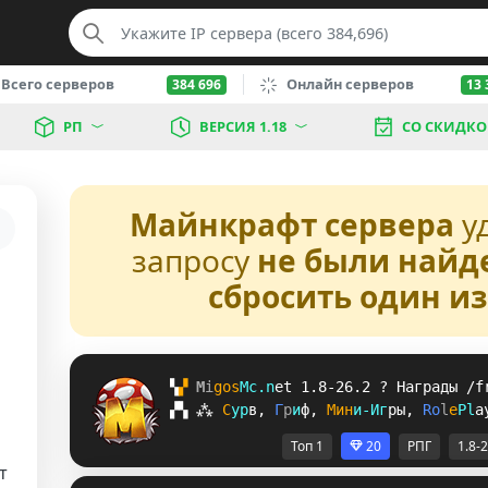
Всего серверов
Онлайн серверов
384 696
13 
РП
ВЕРСИЯ 1.18
СО СКИДК
Майнкрафт сервера
у
запросу
не были найд
сбросить один и
▚
▞ 
M
i
g
o
s
M
c
.
n
e
t 
1.8-26.2 
? 
Награды /f
▞
▚
⁂
С
у
р
в
, 
Г
р
и
ф
, 
М
и
н
и
-
И
г
р
ы
, 
R
o
l
e
P
l
a
Топ 1
20
РПГ
1.8-
т