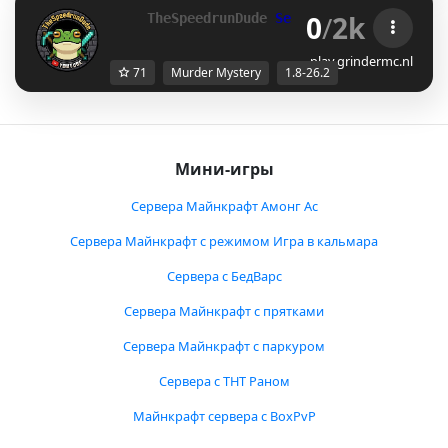
0
/
2k
TheSpeedrunDude 
Server
 - 
[1.8 - 26.2]
play.grindermc.nl
71
Murder Mystery
1.8-26.2
Мини-игры
Сервера Майнкрафт Амонг Ас
Сервера Майнкрафт с режимом Игра в кальмара
Сервера с БедВарс
Сервера Майнкрафт с прятками
Сервера Майнкрафт с паркуром
Сервера с ТНТ Раном
Майнкрафт сервера с BoxPvP