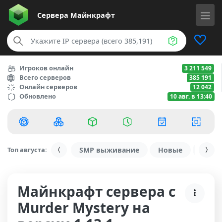
Сервера
Майнкрафт
Игроков онлайн
3 211 549
Всего серверов
385 191
Онлайн серверов
12 042
Обновлено
10 авг. в 13:40
Топ августа:
SMP выживание
Новые
С ду
Майнкрафт сервера с
Murder Mystery на