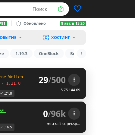
Поиск
Обновлено
781
8 авг. в 13:20
ОБЫТИЕ
ХОСТИНГ
ие
1.19.3
OneBlock
БедВарс
1.16
1.8.2
29
/
500
ene Welten
 - 1.21.8
5.75.144.69
0-1.21.8
0
/
96k
EF 
mc.craft-super.sp…
2-1.16.5