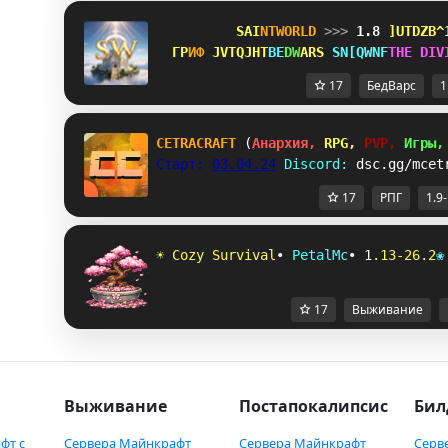
S
A
I
N
T
WORLD 
>>> 
1.8 
VCM_YUZ
Г
Р
И
Ф 
XF]NNPW
B
E
D
W
A
RS 
KIRXEPR
T
H
E
D
I
V
17
БедВарс
1
CETRACRAFT 
(
Анархия, 
RPG, 
PVP, 
Игры,
Старт: 
03.04.24
Discord: 
dsc.gg/mcet
17
РПГ
1.9
☀
C
o
z
y
S
u
r
v
i
v
a
l
•
P
e
t
a
l
M
c
•
1
.
1
3
-
2
6
.
2
❀
17
Выживание
Выживание
Постапокалипсис
Бил
фт с
Сервера Майнкрафт
Сервера Майнкрафт
Серв