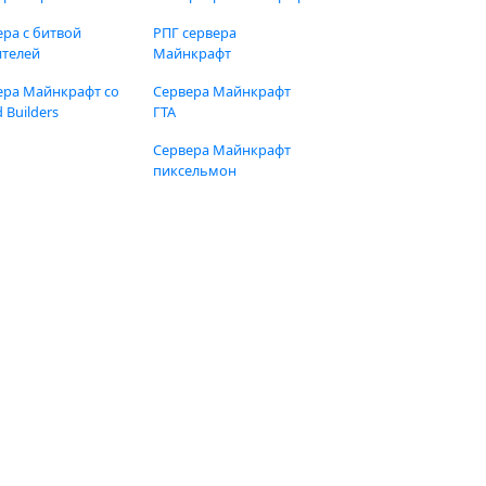
ера с битвой
РПГ сервера
ителей
Майнкрафт
ера Майнкрафт со
Сервера Майнкрафт
 Builders
ГТА
Сервера Майнкрафт
пиксельмон