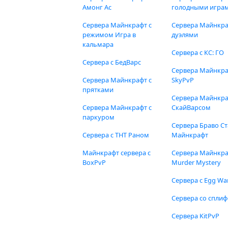
Амонг Ас
голодными игра
Сервера Майнкрафт с
Сервера Майнкра
режимом Игра в
дуэлями
кальмара
Сервера с КС: ГО
Сервера с БедВарс
Сервера Майнкр
Сервера Майнкрафт с
SkyPvP
прятками
Сервера Майнкра
Сервера Майнкрафт с
СкайВарсом
паркуром
Сервера Браво Ст
Сервера с ТНТ Раном
Майнкрафт
Майнкрафт сервера с
Сервера Майнкр
BoxPvP
Murder Mystery
Сервера с Egg Wa
Сервера со спли
Сервера KitPvP