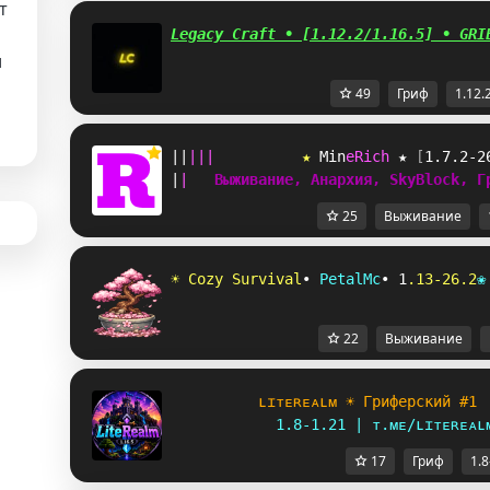
т
Legacy Craft • [1.12.2/1.16.5] • GRI
и
49
Гриф
1.12.
|
|
|
|
|
★ 
M
i
n
e
R
i
c
h
 ★ 
[
1.7.2-2
|
|
Выживание, Анархия, SkyBlock, Г
25
Выживание
☀
C
o
z
y
S
u
r
v
i
v
a
l
•
P
e
t
a
l
M
c
•
1
.
1
3
-
2
6
.
2
❀
22
Выживание
ʟ
ɪ
ᴛ
ᴇ
ʀ
ᴇ
ᴀ
ʟ
ᴍ ☀ Гриферский #1
1.8-1.21 | ᴛ.ᴍᴇ/ʟɪᴛᴇʀᴇᴀʟ
17
Гриф
1.8