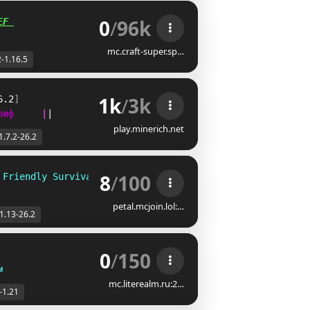
0
/
96k
EF 
mc.craft-super.sp…
2-1.16.5
1k
/
3k
6.2
]                
|
|
|
|
|
риф     
|
|
play.minerich.net
1.7.2-26.2
8
/
100
 F
r
i
e
n
d
ly
 S
ur
v
i
v
al
 •
Ec
on
om
y
 •
 A
nt
i
-G
ri
e
f
• 
Co
zy
V
i
b
e
s 
❀
petal.mcjoin.lol:…
1.13-26.2
0
/
150
ᴍ
mc.literealm.ru:2…
-1.21