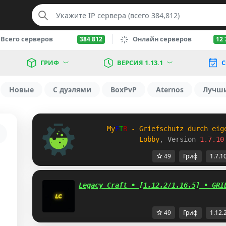
Всего серверов
Онлайн серверов
384 812
12 
ГРИФ
ВЕРСИЯ 1.13.1
С
Новые
С дуэлями
BoxPvP
Aternos
Лучш
My
F
T
B
 - Griefschutz durch eig
Lobby
, Version 
1.7.10
49
Гриф
1.7.1
Legacy Craft • [1.12.2/1.16.5] • GRI
49
Гриф
1.12.