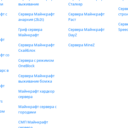
ми
выживание
Сталкер
Серв
фт с
Сервера Майнкрафт
Сервера Майнкрафт
стро
анархия (2b2t)
Раст
Серв
Гриф сервера
Сервера Майнкрафт
Speed
Майнкрафт
DayZ
афт
Сервера Майнкрафт
Сервера MineZ
СкайБлок
фт со
Сервера с режимом
OneBlock
арс в
Сервера Майнкрафт
выживание бомжа
афт
Майнкрафт хардкор
сервера
rs
Майнкрафт сервера с
фом
городами
СМП Майнкрафт
сервера