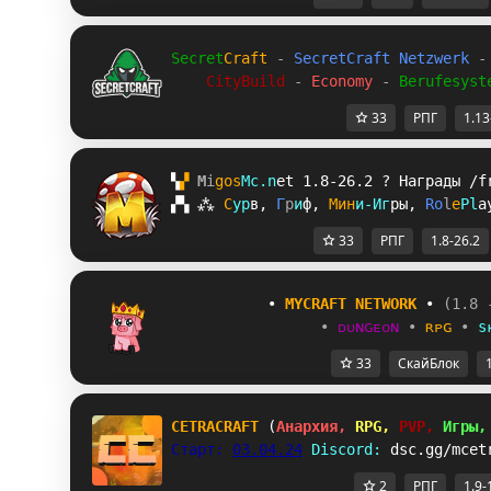
Secret
Craft 
- 
SecretCraft Netzwerk 
-
CityBuild 
- 
Economy 
- 
Berufesyst
33
РПГ
1.13
▚
▞ 
M
i
g
o
s
M
c
.
n
e
t 
1.8-26.2 
? 
Награды /f
▞
▚
⁂
С
у
р
в
, 
Г
р
и
ф
, 
М
и
н
и
-
И
г
р
ы
, 
R
o
l
e
P
l
a
33
РПГ
1.8-26.2
           • 
MYCRAFT NETWORK
 • 
(1.8 
•
ᴅᴜɴɢᴇᴏɴ
•
ʀᴘɢ
•
s
33
СкайБлок
CETRACRAFT 
(
Анархия, 
RPG, 
PVP, 
Игры,
Старт: 
03.04.24
Discord: 
dsc.gg/mcet
2
РПГ
1.9-