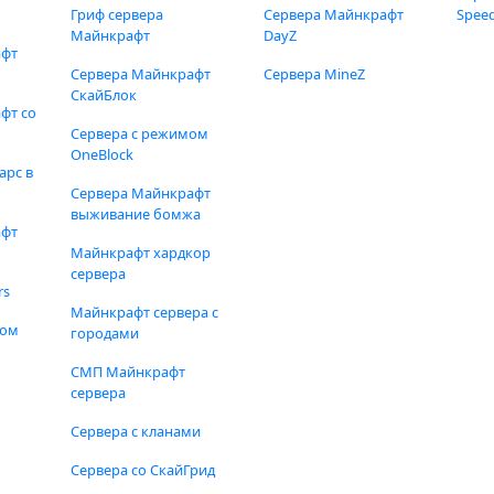
Гриф сервера
Сервера Майнкрафт
Speed
Майнкрафт
DayZ
афт
Сервера Майнкрафт
Сервера MineZ
СкайБлок
фт со
Сервера с режимом
OneBlock
арс в
Сервера Майнкрафт
выживание бомжа
афт
Майнкрафт хардкор
сервера
rs
Майнкрафт сервера с
фом
городами
СМП Майнкрафт
сервера
Сервера с кланами
Сервера со СкайГрид