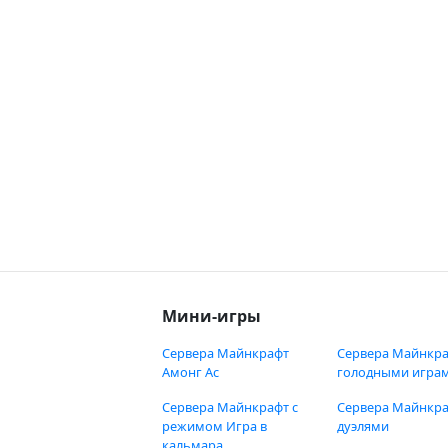
Мини-игры
Сервера Майнкрафт
Сервера Майнкра
Амонг Ас
голодными игра
Сервера Майнкрафт с
Сервера Майнкра
режимом Игра в
дуэлями
кальмара