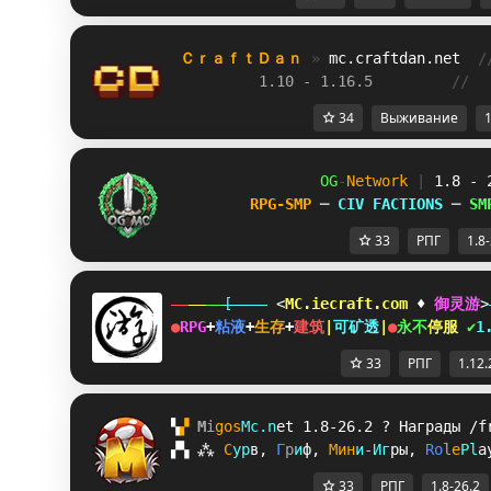
ＣｒａｆｔＤａｎ 
» 
mc.craftdan.net
/
1.10 - 1.16.5         
//  
34
Выживание
1
OG
-
Network 
| 
1.8 - 
RPG-SMP 
─ 
CIV FACTIONS 
─ 
SM
33
РПГ
1.8
[    
 <
MC.iecraft.com
♦
御灵游
>
●
RPG
+
粘液
+
生存
+
建筑
|
可矿透
|
●
永
不
停
服
✔
1
33
РПГ
1.12.
▚
▞ 
M
i
g
o
s
M
c
.
n
e
t 
1.8-26.2 
? 
Награды /f
▞
▚
⁂
С
у
р
в
, 
Г
р
и
ф
, 
М
и
н
и
-
И
г
р
ы
, 
R
o
l
e
P
l
a
33
РПГ
1.8-26.2