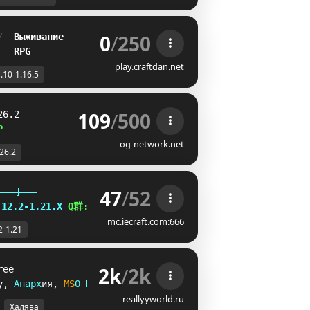
0
/
250
/  
Выживание
   
RPG
play.craftdan.net
.10-1.16.5
109
/
500
26.2
P
og-network.net
-26.2
47
/
52
   ]   
.12.2-1.21.X
Q群:
650618427
mc.iecraft.com:666
2-1.21
2k
/
2k
ree
y
, 
А
н
а
р
х
и
я
, 
M
S
O
R
P
G
reallyyworld.ru
Халява