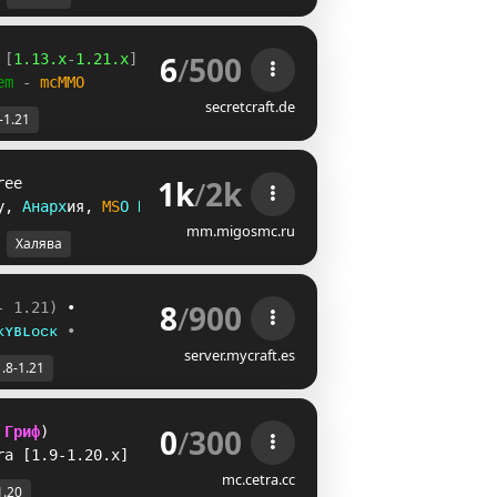
6
/
500
 [
1.13.x
-
1.21.x
]
em 
- 
mcMMO
secretcraft.de
-1.21
1k
/
2k
ree
y
, 
А
н
а
р
х
и
я
, 
M
S
O
R
P
G
mm.migosmc.ru
Халява
8
/
900
- 1.21)
 •
ᴋʏʙʟᴏᴄᴋ
•
server.mycraft.es
1.8-1.21
0
/
300
 
Гриф
) 
ra 
[1.9-1.20.x]
mc.cetra.cc
1.20