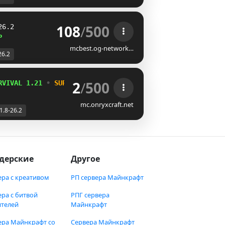
108
/
500
26.2
P
mcbest.og-network…
26.2
2
/
500
RVIVAL 1.21 
• 
SURVIVAL RPG 
• 
PracticePVP 
• 
MINIJUEGOS
mc.onryxcraft.net
1.8-26.2
дерские
Другое
ера с креативом
РП сервера Майнкрафт
ера с битвой
РПГ сервера
ителей
Майнкрафт
ера Майнкрафт со
Сервера Майнкрафт