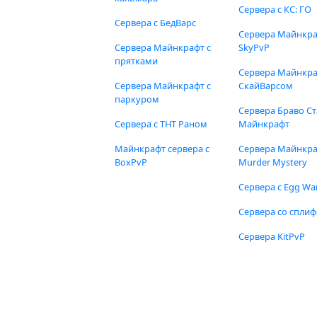
Сервера с КС: ГО
Сервера с БедВарс
Сервера Майнкр
Сервера Майнкрафт с
SkyPvP
прятками
Сервера Майнкра
Сервера Майнкрафт с
СкайВарсом
паркуром
Сервера Браво Ст
Сервера с ТНТ Раном
Майнкрафт
Майнкрафт сервера с
Сервера Майнкр
BoxPvP
Murder Mystery
Сервера с Egg Wa
Сервера со спли
Сервера KitPvP