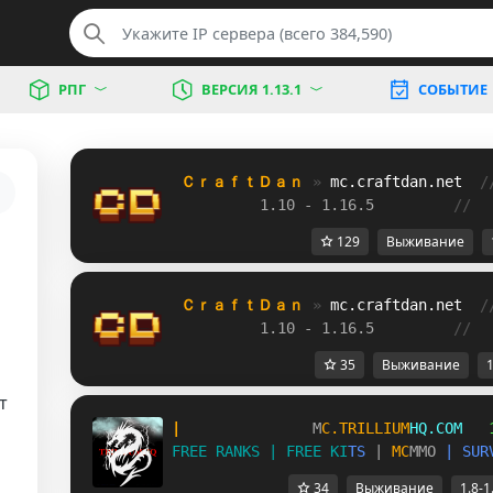
РПГ
ВЕРСИЯ 1.13.1
СОБЫТИЕ
ＣｒａｆｔＤａｎ 
» 
mc.craftdan.net
/
1.10 - 1.16.5         
//  
129
Выживание
ＣｒａｆｔＤａｎ 
» 
mc.craftdan.net
/
1.10 - 1.16.5         
//  
35
Выживание
1
т
|               
M
C
.
T
R
I
L
L
I
U
M
H
Q
.
C
O
M   
F
R
E
E
R
A
N
K
S
|
F
R
E
E
K
I
T
S
|
M
C
M
M
O
|
S
U
R
34
Выживание
1.8-1