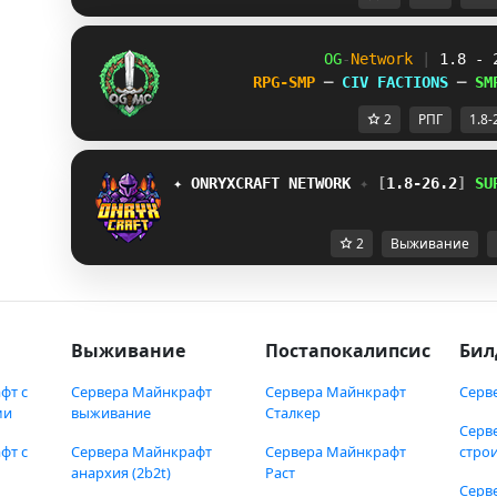
OG
-
Network 
| 
1.8 - 
RPG-SMP 
─ 
CIV FACTIONS 
─ 
SM
2
РПГ
1.8-
✦ 
ONRYXCRAFT 
NETWORK 
✦ 
[
1.8-26.2
] 
SU
2
Выживание
Выживание
Постапокалипсис
Бил
фт с
Сервера Майнкрафт
Сервера Майнкрафт
Серв
ми
выживание
Сталкер
Серв
фт с
Сервера Майнкрафт
Сервера Майнкрафт
стро
анархия (2b2t)
Раст
Серв