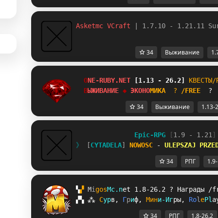
Asketmc VCraft 
| 1.7.10 - 1.21.11 Su
34
Выживание
1.
O
N
E
-
R
U
B
Y
.
N
E
T
[1.13 - 26.2]
К
В
Е
С
Т
Ы
/
В
Ы
Ж
И
В
А
Н
И
Е
◆ 
Э
К
О
Н
О
М
И
К
А
?
/
F
R
E
E
 ? 
34
Выживание
1.13-
Epic-RPG 
[
1.9 - 1.21
]
》 
[
CYTADELA
] 
NOWOSC 
- 
U
L
E
P
S
Z
A
J 
P
R
Z
E
34
РПГ
1.9
▚
▞ 
M
i
g
o
s
M
c
.
n
e
t 
1.8-26.2 
? 
Награды /f
▞
▚
⁂
С
у
р
в
, 
Г
р
и
ф
, 
М
и
н
и
-
И
г
р
ы
, 
R
o
l
e
P
l
a
34
РПГ
1.8-26.2