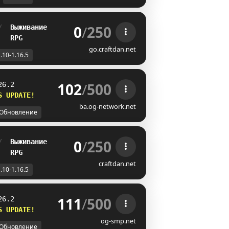
0
/
250
/  
Выживание
   
RPG
go.craftdan.net
.10-1.16.5
102
/
500
26.2
S UPDATE!    
ba.og-network.net
Обновление
0
/
250
/  
Выживание
   
RPG
craftdan.net
.10-1.16.5
111
/
500
26.2
S UPDATE!    
og-smp.net
Обновление