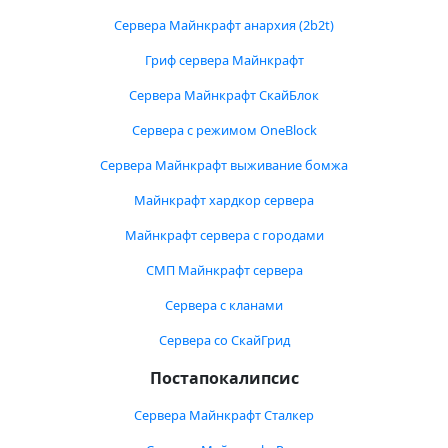
Сервера Майнкрафт анархия (2b2t)
Гриф сервера Майнкрафт
Сервера Майнкрафт СкайБлок
Сервера с режимом OneBlock
Сервера Майнкрафт выживание бомжа
Майнкрафт хардкор сервера
Майнкрафт сервера с городами
СМП Майнкрафт сервера
Сервера с кланами
Сервера со СкайГрид
Постапокалипсис
Сервера Майнкрафт Сталкер