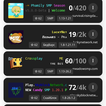
0
/
420
-= 
Phamily SMP 
Season 5 
| 
[
1.13 
- 
1.21
] 
=-
v5.0.0-beta 
| 
Welcome back!
survival.risingda…
62
SMP
1.13-1.21
19
/
2k
LᴜᴄᴋʏNᴇᴛᴡᴏʀᴋ
[1.8 - 1.21.11]
Bᴇᴅᴡᴀʀs 
-
Pʀᴀᴄᴛɪᴄᴇ 
-
ʟᴜᴄᴋʏsᴍᴘ
luckynetwork.net
62
БедВарс
1.8-1.21.11
60
/
100
C
r
o
s
s
p
l
a
y
M
E
A
D
O
W
S
M
P
1
.
1
             ᴛʜᴇ ʙᴇsᴛ ᴏɴᴇ-sᴛᴏᴘ sᴍᴘ ɴᴇᴛᴡᴏʀᴋ
meadowsmp.com
62
SMP
1.13-26.2
72
/
4k
Play.
Skyblock
Network
.com
[1.8-26.1.2]
NEW 
Candy 
SMP
1.20.1 
Play Now!
play.skyblocknetw…
62
СкайБлок
1.8-26.1.2