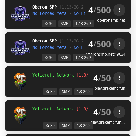
4
/
500
O
b
e
r
o
n
S
M
P
[1.13-26.2]
No Forced Meta 
• 
No Limits
oberonsmp.net
30
SMP
1.13-26.2
4
/
500
O
b
e
r
o
n
S
M
P
[1.13-26.2]
No Forced Meta 
• 
No Limits
oberonsmp.net:19034
30
SMP
1.13-26.2
4
/
50
Yeticraft Network 
[1.8/26.2]
Season 7  
| 
In
play.drakemc.fun
30
SMP
1.8-26.2
4
/
50
Yeticraft Network 
[1.8/26.2]
Season 7  
| 
In
play.drakemc.fun:…
30
SMP
1.8-26.2