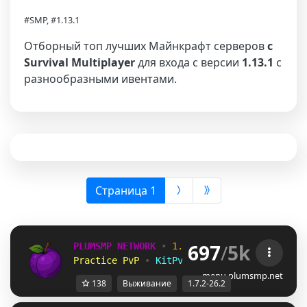
#SMP, #1.13.1
Отборный топ лучших Майнкрафт серверов
с
Survival Multiplayer
для входа с версии
1.13.1
с
разнообразными ивентами.
(выбрана)
Страница 1
697
/
5k
PLUMSMP NETWORK
•
1.7.2 ➜ 26.2
•
Practice PvP
•
KitPvP
•
Lifesteal
•
Surviv
menu.plumsmp.net
138
Выживание
1.7.2-26.2