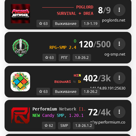
8
/
9
P
O
G
L
O
R
D
S
.
N
E
T
[
1.9-1.19
] 
S
U
R
V
I
V
A
L
+
D
R
E
A
M
S
M
P
+
E
V
E
N
T
S
!
poglords.net
63
Выживание
1.9-1.19
120
/
500
OG
-
Network 
| 
1.8 - 26.2
RPG-SMP 2.4 
─ 
NEW DAILY QUESTS UPDA
og-smp.net
63
РПГ
1.8-26.2
402
/
3k
ᴍɪ
ɴᴇ
ʟᴀ
ɴᴅ 
ɴᴇᴛᴡᴏʀᴋ 
☀ 
1.8 - 
ʙᴇᴅᴡᴀʀꜱ 
⇆ 
ꜱᴜʀᴠɪᴠᴀʟ ꜱᴍᴘ 
⇆ 
ꜱᴋʏʙʟᴏᴄᴋ 
141.94.89.191:25630
63
Выживание
1.8-26.2
72
/
4k
Performium 
Network
[1.8-26.1.2] 
NEW SERVER
NEW 
Candy 
SMP,
1.20.1 
Play Now!
play.performium.co
62
SMP
1.8-26.1.2