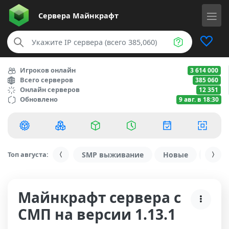
Сервера
Майнкрафт
Игроков онлайн
3 614 000
Всего серверов
385 060
Онлайн серверов
12 351
Обновлено
9 авг. в 18:30
Топ августа:
SMP выживание
Новые
С ду
Майнкрафт сервера с
СМП на версии 1.13.1