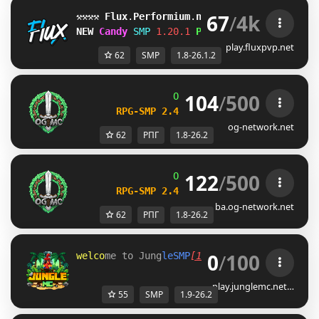
67
/
4k
⚒⚒⚒⚒ 
Flux
.
Performium
.
net 
⚒⚒⚒⚒
[1.8-26.1.2]
NEW 
Candy 
SMP
1.20.1 
Play Now!
play.fluxpvp.net
62
SMP
1.8-26.1.2
104
/
500
OG
-
Network 
| 
1.8 - 26.2
RPG-SMP 2.4 
─ 
NEW DAILY QUESTS UPDA
og-network.net
62
РПГ
1.8-26.2
122
/
500
OG
-
Network 
| 
1.8 - 26.2
RPG-SMP 2.4 
─ 
NEW DAILY QUESTS UPDA
ba.og-network.net
62
РПГ
1.8-26.2
0
/
100
w
e
l
c
o
m
e
t
o
J
u
n
g
l
e
S
M
P
[
1
.
9
-
2
6
.
2
]
play.junglemc.net…
55
SMP
1.9-26.2