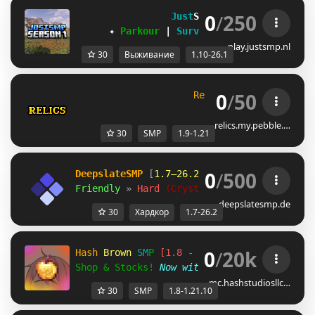
0
/
250
Just
SMP 
[1.10-26.1]
✦ 
Parkour 
| 
Survival 
| 
Events 
✦
play.justsmp.nl
30
Выживание
1.10-26.1
0
/
50
R
e
l
i
c
s
S
M
P
[1.9-1.21]
relics.my.pebble.…
30
SMP
1.9-1.21
0
/
500
DeepslateSMP
 [
1.7–26.2
]
Friendly 
» 
Hard 
(Crystal PvP) 
» 
deepslates
deepslatesmp.de
30
Хардкор
1.7-26.2
0
/
20k
H
a
s
h
B
r
o
w
n
S
M
P
[1.8 - 1.21.10]
Shop & Stocks!
Now with 
Ranks
!
FREE
 Crates
mc.hashstudiosllc…
30
SMP
1.8-1.21.10