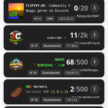
0
/
20
FLIPSYY.DE
| 
Community SMP 
| 1.8 - 1.21.11
Buggs gerne im Discord Reporten!
flipsyy.de:29001
51
SMP
1.8-1.21.11
11
/
2k
ɪ
ɴ
ᴀ
ᴄ
ʀ
ᴀ
ꜰ
ᴛ         
           ᴅᴏɴᴜᴛꜱᴍᴘ 
+ ᴘᴀʀᴋᴏᴜʀ 
+ ꜱᴜʀᴠɪᴠᴀʟ
play.inacraft.my.id
47
Выживание
1.7-26.2
68
/
500
M
A
N
T
R
A 
S
M
P 
┃ 
【1.8-26.1.2】
? 
s
ᴜ
ʀ
ᴠ
ɪ
ᴠ
ᴀ
ʟ
 ⁃ 
ᴇ
ᴄ
ᴏ
ɴ
ᴏ
ᴍ
ʏ
 ⁃ 
ᴘ
ᴠ
ᴘ
 ⁃ 
ʙ
ᴇ
ᴅ
ᴡ
ᴀ
ʀ
s
?
play.worldofangar…
34
Выживание
1.8-26.1.2
2
/
500
R
A
S 
Servers
Survival SMP 
[1.8-1.21]
mc.ras-servers.com
30
Выживание
1.8-1.21