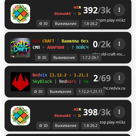
392
/
3k
ᴍɪ
ɴᴇ
ʟᴀ
ɴᴅ 
ɴᴇᴛᴡᴏʀᴋ 
☀ 
1.8 - 
ʙᴇᴅᴡᴀʀꜱ 
⇆ 
ꜱᴜʀᴠɪᴠᴀʟ ꜱᴍᴘ 
⇆ 
ꜱᴋʏʙʟᴏᴄᴋ 
topm.play-ml.kz
30
Выживание
1.8-26.2
0
/
2k
OLD
CRAFT
│
Ванилла без плагинов
│
СМП
+
АНАРХИЯ
│
? ВОЙСЧАТ
│
1.7.2 - 26.
play.old-craft-mc…
30
Выживание
1.7.2-26.1
2
/
69
Red
vix 
[1.12.2 - 1.21.11]
SkyBlock 
| 
Bed
Wars 
| 
Vanilla:SMP+
mc.redvix.ru
30
Выживание
1.12.2-1.21.11
398
/
3k
ᴍɪ
ɴᴇ
ʟᴀ
ɴᴅ 
ɴᴇᴛᴡᴏʀᴋ 
☀ 
1.8 - 
ʙᴇᴅᴡᴀʀꜱ 
⇆ 
ꜱᴜʀᴠɪᴠᴀʟ ꜱᴍᴘ 
⇆ 
ꜱᴋʏʙʟᴏᴄᴋ 
top.play-ml.kz
30
Выживание
1.8-26.2