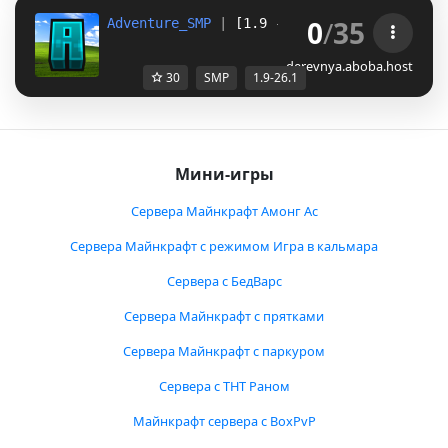
0
/
35
Adventure_SMP
 | 
[1.9 - 26.1]
Сервер где ты 
derevnya.aboba.host
30
SMP
1.9-26.1
Мини-игры
Сервера Майнкрафт Амонг Ас
Сервера Майнкрафт с режимом Игра в кальмара
Сервера с БедВарс
Сервера Майнкрафт с прятками
Сервера Майнкрафт с паркуром
Сервера с ТНТ Раном
Майнкрафт сервера с BoxPvP