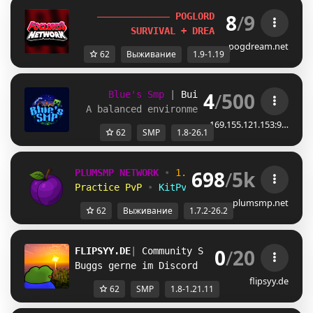
8
/
9
P
O
G
L
O
R
D
S
.
N
E
T
[
1.9-1.19
] 
S
U
R
V
I
V
A
L
+
D
R
E
A
M
S
M
P
+
E
V
E
N
T
S
!
pogdream.net
62
Выживание
1.9-1.19
4
/
500
Blue's Smp
| 
Build-Claims 
| 
1.8 - 1.
A balanced environment for multiplayer g
169.155.121.153:9…
62
SMP
1.8-26.1
698
/
5k
PLUMSMP NETWORK
•
1.7.2 ➜ 26.2
•
Practice PvP
•
KitPvP
•
Lifesteal
•
Surviv
plumsmp.net
62
Выживание
1.7.2-26.2
0
/
20
FLIPSYY.DE
| 
Community SMP 
| 1.8 - 1.21.11
Buggs gerne im Discord Reporten!
flipsyy.de
62
SMP
1.8-1.21.11