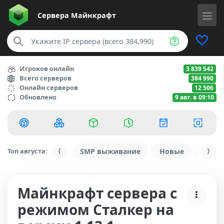
Сервера
Майнкрафт
Игроков онлайн
3 839 542
Всего серверов
384 990
Онлайн серверов
12 506
Обновлено
9 авг. в 09:10
Топ августа:
SMP выживание
Новые
С ду
Майнкрафт сервера с
режимом Сталкер на