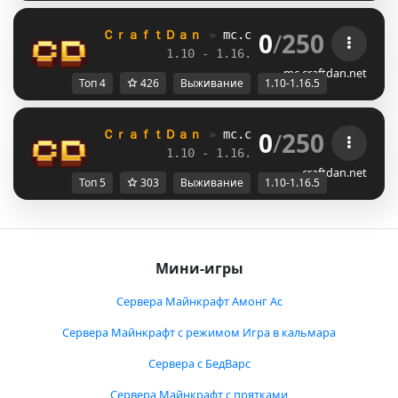
0
/
250
ＣｒａｆｔＤａｎ 
» 
mc.craftdan.net
//  
Выж
1.10 - 1.16.5         
//     
RPG
mc.craftdan.net
Топ 4
426
Выживание
1.10-1.16.5
0
/
250
ＣｒａｆｔＤａｎ 
» 
mc.craftdan.net
//  
Выж
1.10 - 1.16.5         
//     
RPG
craftdan.net
Топ 5
303
Выживание
1.10-1.16.5
Мини-игры
Сервера Майнкрафт Амонг Ас
Сервера Майнкрафт с режимом Игра в кальмара
Сервера с БедВарс
Сервера Майнкрафт с прятками