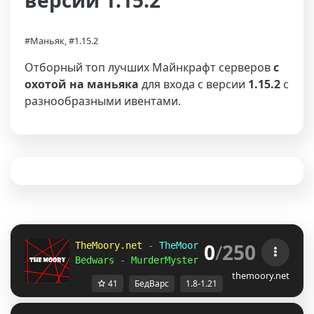
версии 1.15.2
#Маньяк, #1.15.2
Отборный топ лучших Майнкрафт серверов
с
охотой на маньяка
для входа с версии
1.15.2
с
разнообразными ивентами.
0
/
250
TheMoory.net 
-
 TheMoory Network 
- 
[
1.8-1.2
Bedwars 
-
 MurderMystery 
- 
Skywars 
» 
And Mo
themoory.net
41
БедВарс
1.8-1.21