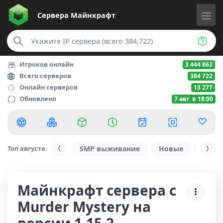
Сервера
Майнкрафт
Игроков онлайн
3 444 863
Всего серверов
384 722
Онлайн серверов
13 277
Обновлено
7 авг. в 18:00
Топ августа:
SMP выживание
Новые
С ду
Майнкрафт сервера с
Murder Mystery на