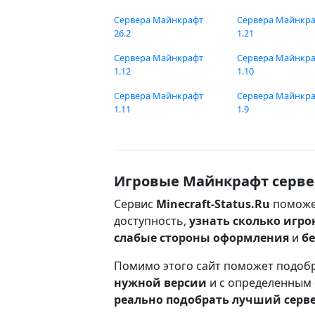
Сервера Майнкрафт
Сервера Майнкр
26.2
1.21
Сервера Майнкрафт
Сервера Майнкр
1.12
1.10
Сервера Майнкрафт
Сервера Майнкр
1.11
1.9
Игровые Майнкрафт серве
Сервис
Minecraft-Status.Ru
поможе
доступность,
узнать сколько игро
слабые стороны оформления
и
б
Помимо этого сайт поможет подоб
нужной версии
и с определенным
реально подобрать лучший серв