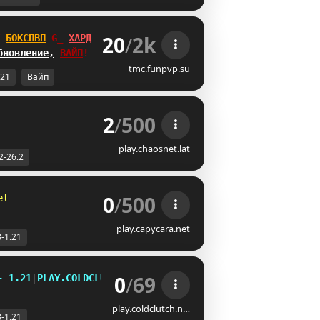
20
/
2k
БОКСПВП
NL
ХАРДКОР
бновление,
ВАЙП
!
tmc.funpvp.su
.21
Вайп
2
/
500
play.chaosnet.lat
2-26.2
0
/
500
et
play.capycara.net
8-1.21
0
/
69
-
1
.
2
1
|
P
L
A
Y
.
C
O
L
D
C
L
U
T
C
H
.
N
E
T
play.coldclutch.n…
8-1.21