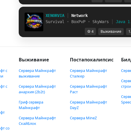
XENORVIA
│
Network
Survival
•
BoxPvP
•
SkyWars
│
Java 1
4
Выживание
1
Выживание
Постапокалипсис
Бил
фт с
Сервера Майнкрафт
Сервера Майнкрафт
Серв
ми
выживание
Сталкер
Серв
фт с
Сервера Майнкрафт
Сервера Майнкрафт
стро
анархия (2b2t)
Раст
Серв
Гриф сервера
Сервера Майнкрафт
Speed
Майнкрафт
DayZ
афт
Сервера Майнкрафт
Сервера MineZ
СкайБлок
фт со