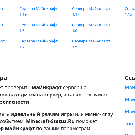
афт
Сервера Майнкрафт
Сервера Майнкрафт
Серв
1.19
1.17
1.15
афт
Сервера Майнкрафт
Сервера Майнкрафт
1.8
1.6
афт
Сервера Майнкрафт
Сервера Майнкрафт
1.7
1.5
ра
Сс
т проверить
Майнкрафт
сервер на
Май
ков находится на сервер
, а также подскажет
Май
езопасности
.
Май
рать
идеальный режим игры
или
мини-игру
 событием.
Minecraft-Status.Ru
поможет
Топ
ер Майнкрафт
по вашим параметрам!