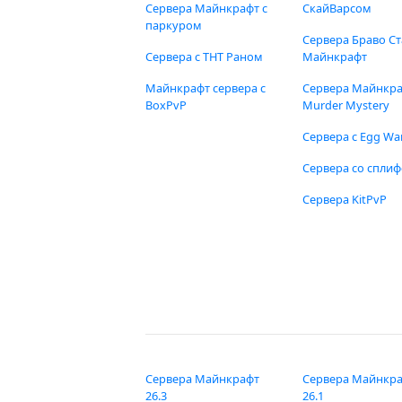
Сервера Майнкрафт с
СкайВарсом
паркуром
Сервера Браво Ст
Сервера с ТНТ Раном
Майнкрафт
Майнкрафт сервера с
Сервера Майнкр
BoxPvP
Murder Mystery
Сервера с Egg Wa
Сервера со спли
Сервера KitPvP
Сервера Майнкрафт
Сервера Майнкр
26.3
26.1