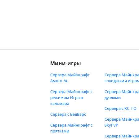
Мини-игры
Сервера Майнкрафт
Сервера Майнкра
Амонг Ас
голодными игра
Сервера Майнкрафт с
Сервера Майнкра
режимом Игра в
дуэлями
кальмара
Сервера с КС: ГО
Сервера с БедВарс
Сервера Майнкр
Сервера Майнкрафт с
SkyPvP
прятками
Сервера Майнкра