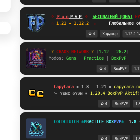
✞ 
Ｆｕｎ
ＰＶＰ
✞  
БЕСПЛАТНЫЙ ДОНАТ
L[
☆
 1.21 - 1.12.2  
☆     
Глобальное о
4
Хардкор
1.12.2-1
? 
CHAOS NETWORK
 ? 
[
1.12
 - 
26.2
]
Modos: 
Gens 
| 
Practice 
| 
BoxPvP
4
BoxPVP
1.1
| 
CapyCara
▪ 
1.8 
- 
1.21 
▪ 
capycara.n
| 
⤷ 
ʏᴇɴɪ ᴏʏᴜɴ
▪ 
1.20.4 BoxPvP Aktif!
4
BoxPVP
1.
C
O
L
D
C
L
U
T
C
H
|
❄
P
R
A
C
T
I
C
E
B
O
X
P
V
P
❄
1
.
8
4
BoxPVP
1.