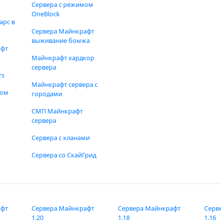
Сервера с режимом
OneBlock
арс в
Сервера Майнкрафт
выживание бомжа
афт
Майнкрафт хардкор
сервера
rs
Майнкрафт сервера с
фом
городами
СМП Майнкрафт
сервера
Сервера с кланами
Сервера со СкайГрид
афт
Сервера Майнкрафт
Сервера Майнкрафт
Серв
1.20
1.18
1.16