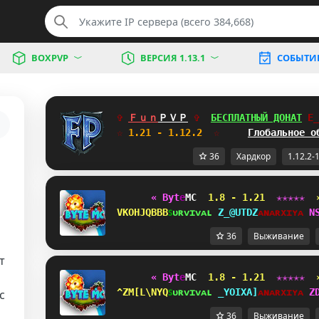
BOXPVP
ВЕРСИЯ 1.13.1
СОБЫТИ
✞ 
Ｆｕｎ
ＰＶＰ
✞  
БЕСПЛАТНЫЙ ДОНАТ
\X
☆
 1.21 - 1.12.2  
☆     
Глобальное о
36
Хардкор
1.12.2-
« B
y
t
e
MC 
1.8 - 1.21 
✭
✭
✭
✭
✭  
VYDCRCUCG
ꜱ
ᴜ
ʀ
ᴠ
ɪ
ᴠ
ᴀ
ʟ 
@CA\WM@
ᴀ
ɴ
ᴀ
ʀ
x
ɪ
ʏ
ᴀ 
G
36
Выживание
т
« B
y
t
e
MC 
1.8 - 1.21 
✭
✭
✭
✭
✭  
]BMNH@PBE
ꜱ
ᴜ
ʀ
ᴠ
ɪ
ᴠ
ᴀ
ʟ 
TSHAFXE
ᴀ
ɴ
ᴀ
ʀ
x
ɪ
ʏ
ᴀ 
E
с
36
Выживание