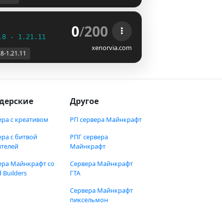
0
/
200
.8 - 1.21.11
xenorvia.com
.8-1.21.11
дерские
Другое
ера с креативом
РП сервера Майнкрафт
ера с битвой
РПГ сервера
ителей
Майнкрафт
ера Майнкрафт со
Сервера Майнкрафт
 Builders
ГТА
Сервера Майнкрафт
пиксельмон