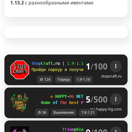
1.13.2
с разнообразными ивентами.
1
/
100
Stop
Craft
.ru 
| 
1.9-
1.16 
| 
Честный сервер б
Пройди паркур и получи донат бесплатно! 
Ле
stopcraft.ru
124
Паркур
1.9-1.16
5
/
500
✪ 
HAPPY
-
HG 
NETWORK 
✪ 
[1.8-1.21
] 
✪
Home 
of 
the 
best 
Parkours 
✚ 
Survival!
mc.happy-hg.com
36
Выживание
1.8-1.21
             Trium
phia 
[1.8 / 1.20.x]