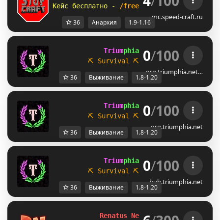
4
/
100
Кейс бесплатно - 
/freecase 
| 
Паркур, 
анарх
mc.speed-craft.ru
36
Анархия
1.9-1.16
0
/
100
             Trium
phia 
[1.8 / 1.20.x]
⛏ Survival
⛏           
☁ Parkour
org.triumphia.net…
36
Выживание
1.8-1.20
0
/
100
             Trium
phia 
[1.8 / 1.20.x]
⛏ Survival
⛏           
☁ Parkour
org.triumphia.net
36
Выживание
1.8-1.20
0
/
100
             Trium
phia 
[1.8 / 1.20.x]
⛏ Survival
⛏           
☁ Parkour
hub.triumphia.net
36
Выживание
1.8-1.20
Renatus Network 
1.8-26.1.2