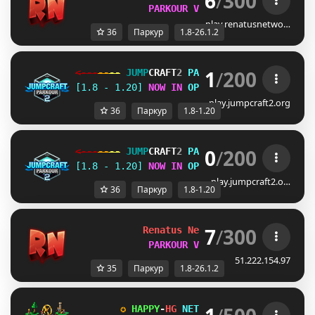
6
/
300
PARKOUR V3 OUT NOW
play.renatusnetwo…
36
Паркур
1.8-26.1.2
1
/
200
<---
--
--
JUMP
CRAFT
2 
PARKOUR 
--
--
--->
[1.8 - 1.20] 
NOW IN 
OPEN BETA
!
play.jumpcraft2.org
36
Паркур
1.8-1.20
0
/
200
<---
--
--
JUMP
CRAFT
2 
PARKOUR 
--
--
--->
[1.8 - 1.20] 
NOW IN 
OPEN BETA
!
play.jumpcraft2.o…
36
Паркур
1.8-1.20
7
/
300
Renatus Network 
1.8-26.1.2
PARKOUR V3 OUT NOW
51.222.154.97
35
Паркур
1.8-26.1.2
✪ 
HAPPY
-
HG 
NETWORK 
✪ 
[1.8-1.21
] 
✪