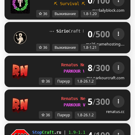
0
/
100
⛏ Survival
⛏           
☁ Parkour
mcdailyblock.com
36
Выживание
1.8-1.20
0
/
500
⇢⇢ 
Sirio
Craft Network
[1.8–1.21+]
 ⇠
mc36.gamehosting.…
36
Выживание
1.8-1.21
8
/
300
Renatus Network 
1.8-26.1.2
PARKOUR V3 OUT NOW
me.parkourcraft.com
36
Паркур
1.8-26.1.2
5
/
300
Renatus Network 
1.8-26.1.2
PARKOUR V3 OUT NOW
renatus.cc
36
Паркур
1.8-26.1.2
Stop
Craft
.ru 
| 
1.9-
1.16 
| 
Справедливый сер