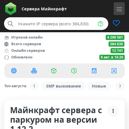
Сервера
Майнкрафт
Игроков онлайн
4 298 581
Всего серверов
384 830
Онлайн серверов
12 741
Обновлено
8 авг. в 16:20
Топ августа:
SMP выживание
Новые
С ду
Майнкрафт сервера с
паркуром на версии