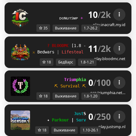
10
/
2k
ɪ
ɴ
ᴀ
ᴄ
ʀ
ᴀ
ꜰ
ᴛ         
           ᴅᴏɴᴜᴛꜱᴍᴘ 
+ ᴘᴀʀᴋᴏᴜʀ 
+ ꜱᴜʀᴠɪᴠᴀʟ
play.inacraft.my.id
35
Выживание
1.7-26.2
11
/
2k
?
B
L
O
O
D
M
C
 [1.8 - 1.21]
⚔ 
Bedwars 
| 
Lifesteal 
| 
Practice 
| 
Parkour
play.bloodmc.net
18
БедВарс
1.8-1.21
0
/
100
             Trium
phia 
[1.8 / 1.20.x]
⛏ Survival
⛏           
☁ Parkour
org.triumphia.net…
18
Выживание
1.8-1.20
0
/
250
Just
SMP 
[1.10-26.1]
✦ 
Parkour 
| 
Survival 
| 
Events 
✦
play.justsmp.nl
18
Выживание
1.10-26.1