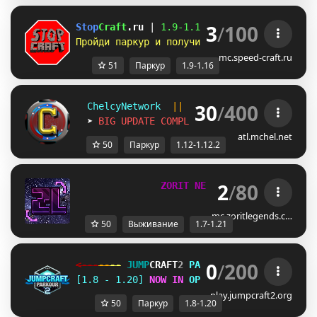
3
/
100
Stop
Craft
.ru 
| 
1.9-
1.16 
| 
Честный сервер б
Пройди паркур и получи донат бесплатно! 
Ле
mc.speed-craft.ru
51
Паркур
1.9-1.16
30
/
400
  ChelcyNetwork  
||  
Parkour/Athletic 
Serv
  ➤ 
BIG UPDATE COMPLETED 
1.12-1.12.2
atl.mchel.net
50
Паркур
1.12-1.12.2
2
/
80
Z
O
R
I
T
N
E
T
W
O
R
K
[
1
.
7
-
1
.
2
1
+
]
mc.zoritlegends.c…
50
Выживание
1.7-1.21
0
/
200
<---
--
--
JUMP
CRAFT
2 
PARKOUR 
--
--
--->
[1.8 - 1.20] 
NOW IN 
OPEN BETA
!
play.jumpcraft2.org
50
Паркур
1.8-1.20