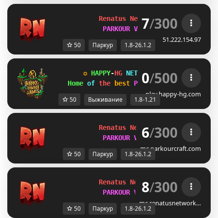
7
/
300
Renatus Network 
1.8-26.1.2
PARKOUR V3 OUT NOW
51.222.154.97
50
Паркур
1.8-26.1.2
0
/
500
✪ 
HAPPY
-
HG 
NETWORK 
✪ 
[1.8-1.21
] 
✪
Home 
of 
the 
best 
Parkours 
✚ 
Survival!
play.happy-hg.com
50
Выживание
1.8-1.21
6
/
300
Renatus Network 
1.8-26.1.2
PARKOUR V3 OUT NOW
mc.parkourcraft.com
50
Паркур
1.8-26.1.2
8
/
300
Renatus Network 
1.8-26.1.2
PARKOUR V3 OUT NOW
mc.renatusnetwork…
50
Паркур
1.8-26.1.2