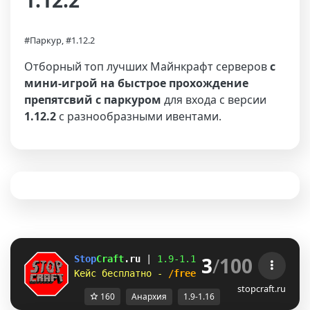
1.12.2
#Паркур, #1.12.2
Отборный топ лучших Майнкрафт серверов
с
мини-игрой на быстрое прохождение
препятсвий с паркуром
для входа с версии
1.12.2
с разнообразными ивентами.
3
/
100
Stop
Craft
.ru 
| 
1.9-
1.16 
| 
Справедливый сер
Кейс бесплатно - 
/freecase 
| 
Паркур, 
анарх
stopcraft.ru
160
Анархия
1.9-1.16