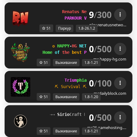
9
/
300
Renatus Network 
1.8-26.1.2
PARKOUR V3 OUT NOW
play.renatusnetwo…
51
Паркур
1.8-26.1.2
0
/
500
✪ 
HAPPY
-
HG 
NETWORK 
✪ 
[1.8-1.21
] 
✪
Home 
of 
the 
best 
Parkours 
✚ 
Survival!
mc.happy-hg.com
51
Выживание
1.8-1.21
0
/
100
             Trium
phia 
[1.8 / 1.20.x]
⛏ Survival
⛏           
☁ Parkour
mcdailyblock.com
51
Выживание
1.8-1.20
0
/
500
⇢⇢ 
Sirio
Craft Network
[1.8–1.21+]
 ⇠
mc36.gamehosting.…
51
Выживание
1.8-1.21