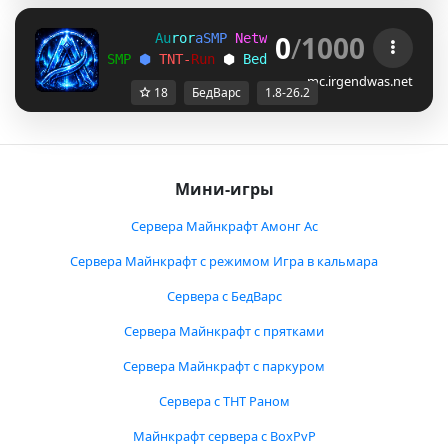
0
/
1000
A
u
r
o
r
a
S
M
P
N
e
t
w
o
r
k
>> 
1
.
8
-
2
6
.
2
S
M
P
⬢ 
T
N
T
-
R
u
n
 ⬢ 
B
e
d
w
a
r
s
 ⬢ 
P
a
r
k
o
u
r
mc.irgendwas.net
18
БедВарс
1.8-26.2
Мини-игры
Сервера Майнкрафт Амонг Ас
Сервера Майнкрафт с режимом Игра в кальмара
Сервера с БедВарс
Сервера Майнкрафт с прятками
Сервера Майнкрафт с паркуром
Сервера с ТНТ Раном
Майнкрафт сервера с BoxPvP