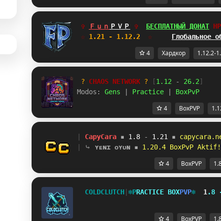
✞ 
Ｆｕｎ
ＰＶＰ
✞  
БЕСПЛАТНЫЙ ДОНАТ
__
☆
 1.21 - 1.12.2  
☆     
Глобальное о
4
Хардкор
1.12.2-1
? 
CHAOS NETWORK
 ? 
[
1.12
 - 
26.2
]
Modos: 
Gens 
| 
Practice 
| 
BoxPvP
4
BoxPVP
1.1
| 
CapyCara
▪ 
1.8 
- 
1.21 
▪ 
capycara.n
| 
⤷ 
ʏᴇɴɪ ᴏʏᴜɴ
▪ 
1.20.4 BoxPvP Aktif!
4
BoxPVP
1.
C
O
L
D
C
L
U
T
C
H
|
❄
P
R
A
C
T
I
C
E
B
O
X
P
V
P
❄
1
.
8
4
BoxPVP
1.