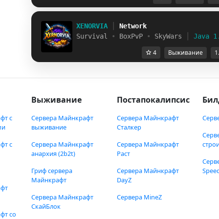
XENORVIA
│
Network
Survival
•
BoxPvP
•
SkyWars
│
Java 1
4
Выживание
1
Выживание
Постапокалипсис
Бил
фт с
Сервера Майнкрафт
Сервера Майнкрафт
Серв
ми
выживание
Сталкер
Серв
фт с
Сервера Майнкрафт
Сервера Майнкрафт
стро
анархия (2b2t)
Раст
Серв
Гриф сервера
Сервера Майнкрафт
Speed
Майнкрафт
DayZ
афт
Сервера Майнкрафт
Сервера MineZ
СкайБлок
фт со