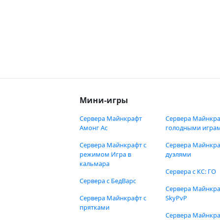
Мини-игры
Сервера Майнкрафт
Сервера Майнкра
Амонг Ас
голодными игра
Сервера Майнкрафт с
Сервера Майнкра
режимом Игра в
дуэлями
кальмара
Сервера с КС: ГО
Сервера с БедВарс
Сервера Майнкр
Сервера Майнкрафт с
SkyPvP
прятками
Сервера Майнкра