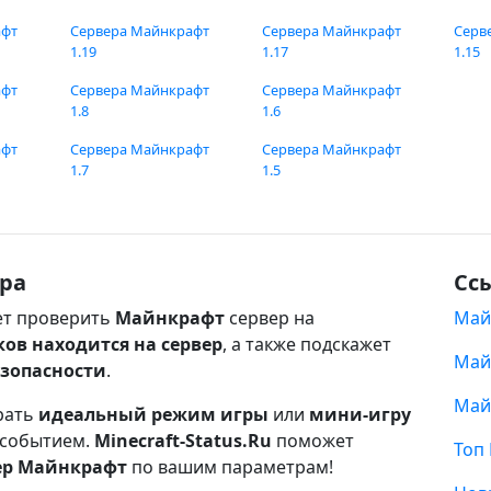
афт
Сервера Майнкрафт
Сервера Майнкрафт
Серв
1.19
1.17
1.15
афт
Сервера Майнкрафт
Сервера Майнкрафт
1.8
1.6
афт
Сервера Майнкрафт
Сервера Майнкрафт
1.7
1.5
ра
Сс
т проверить
Майнкрафт
сервер на
Май
ков находится на сервер
, а также подскажет
Май
езопасности
.
Май
рать
идеальный режим игры
или
мини-игру
 событием.
Minecraft-Status.Ru
поможет
Топ
ер Майнкрафт
по вашим параметрам!