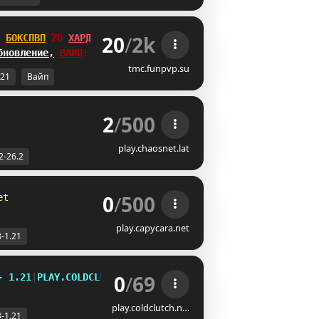
20
/
2k
БОКСПВП
_@
ХАРДКОР
бновление,
ВАЙП
!
tmc.funpvp.su
.21
Вайп
2
/
500
play.chaosnet.lat
2-26.2
0
/
500
et
play.capycara.net
8-1.21
0
/
69
-
1
.
2
1
|
P
L
A
Y
.
C
O
L
D
C
L
U
T
C
H
.
N
E
T
play.coldclutch.n…
8-1.21