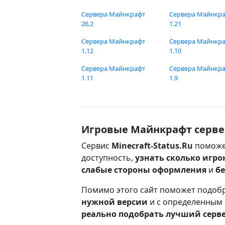
Сервера Майнкрафт
Сервера Майнкр
26.2
1.21
Сервера Майнкрафт
Сервера Майнкр
1.12
1.10
Сервера Майнкрафт
Сервера Майнкр
1.11
1.9
Игровые Майнкрафт серве
Сервис
Minecraft-Status.Ru
поможе
доступность,
узнать сколько игро
слабые стороны оформления
и
б
Помимо этого сайт поможет подоб
нужной версии
и с определенным
реально подобрать лучший серв