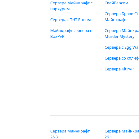
Сервера Майнкрафт с
СкайВарсом
паркуром
Сервера Браво Ст
Сервера с ТНТ Раном
Майнкрафт
Майнкрафт сервера с
Сервера Майнкр
BoxPvP
Murder Mystery
Сервера с Egg Wa
Сервера со спли
Сервера KitPvP
Сервера Майнкрафт
Сервера Майнкр
26.3
26.1