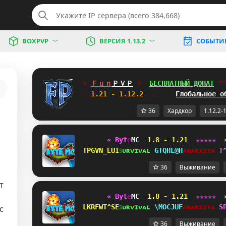
BOXPVP
ВЕРСИЯ 1.13.2
СОБЫТИ
✞ 
Ｆｕｎ
ＰＶＰ
✞  
БЕСПЛАТНЫЙ ДОНАТ
H_
☆
 1.21 - 1.12.2  
☆     
Глобальное о
36
Хардкор
1.12.2-
« B
y
t
e
MC 
1.8 - 1.21 
✭
✭
✭
✭
✭  
\PNKMRRYI
ꜱ
ᴜ
ʀ
ᴠ
ɪ
ᴠ
ᴀ
ʟ 
KYX^N^G
ᴀ
ɴ
ᴀ
ʀ
x
ɪ
ʏ
ᴀ 
]
36
Выживание
т
« B
y
t
e
MC 
1.8 - 1.21 
✭
✭
✭
✭
✭  
^IBJMGU^\
ꜱ
ᴜ
ʀ
ᴠ
ɪ
ᴠ
ᴀ
ʟ 
MKCS\FU
ᴀ
ɴ
ᴀ
ʀ
x
ɪ
ʏ
ᴀ 
H
с
36
Выживание