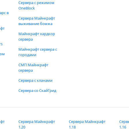
Сервера с режимом
OneBlock
арс в
Сервера Майнкрафт
выживание бомжа
афт
Майнкрафт хардкор
сервера
rs
Майнкрафт сервера с
фом
городами
СМП Майнкрафт
сервера
Сервера с кланами
Сервера со СкайГрид
афт
Сервера Майнкрафт
Сервера Майнкрафт
Серв
1.20
1.18
1.16