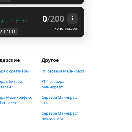
0
/
200
.8 - 1.21.11
xenorvia.com
.8-1.21.11
дерские
Другое
ера с креативом
РП сервера Майнкрафт
ера с битвой
РПГ сервера
ителей
Майнкрафт
ера Майнкрафт со
Сервера Майнкрафт
 Builders
ГТА
Сервера Майнкрафт
пиксельмон