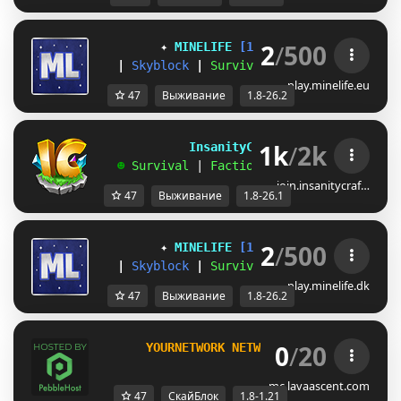
2
/
500
✦ 
MINELIFE
[1.8 - 26.2]
 ✦
|
Skyblock
|
Survival
|
Prison
|
Towns
play.minelife.eu
47
Выживание
1.8-26.2
1k
/
2k
             InsanityCraft 
|| 
1.8 - 26.1
   ☻ 
Survival 
| 
Factions 
| 
Skyblock 
| 
Free
join.insanitycraf…
47
Выживание
1.8-26.1
2
/
500
✦ 
MINELIFE
[1.8 - 26.2]
 ✦
|
Skyblock
|
Survival
|
Prison
|
Towns
play.minelife.dk
47
Выживание
1.8-26.2
0
/
20
       YOURNETWORK NETWORK 
[1.8-1.21]     
mc.lavaascent.com
47
СкайБлок
1.8-1.21