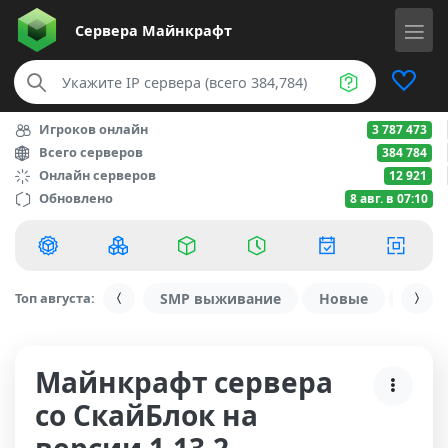
Сервера
Майнкрафт
Игроков онлайн
3 787 473
Всего серверов
384 784
Онлайн серверов
12 921
Обновлено
8 авг. в 07:10
Топ августа:
SMP выживание
Новые
С ду
Майнкрафт сервера
со СкайБлок на