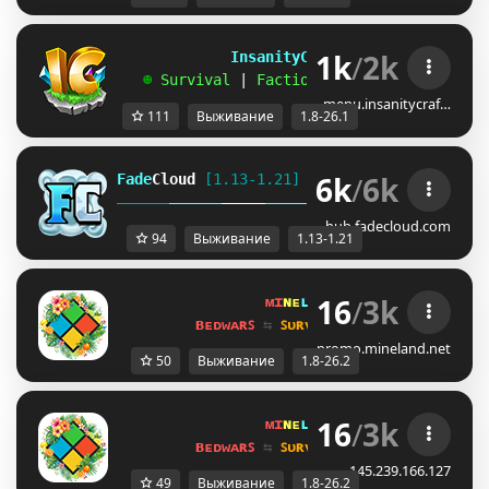
1k
/
2k
             InsanityCraft 
|| 
1.8 - 26.1
   ☻ 
Survival 
| 
Factions 
| 
Skyblock 
| 
Free
menu.insanitycraf…
111
Выживание
1.8-26.1
6k
/
6k
Fade
Cloud
[1.13-1.21]   
PRISON 
GENS 
SKYBLO
DUNGEON
hub.fadecloud.com
94
Выживание
1.13-1.21
16
/
3k
ᴍɪ
ɴᴇ
ʟᴀ
ɴᴅ 
ɴᴇᴛᴡᴏʀᴋ 
☀ 
1.8 - 
ʙᴇᴅᴡᴀʀꜱ 
⇆ 
ꜱᴜʀᴠɪᴠᴀʟ ꜱᴍᴘ 
⇆ 
ꜱᴋʏʙʟᴏᴄᴋ 
promo.mineland.net
50
Выживание
1.8-26.2
16
/
3k
ᴍɪ
ɴᴇ
ʟᴀ
ɴᴅ 
ɴᴇᴛᴡᴏʀᴋ 
☀ 
1.8 - 
ʙᴇᴅᴡᴀʀꜱ 
⇆ 
ꜱᴜʀᴠɪᴠᴀʟ ꜱᴍᴘ 
⇆ 
ꜱᴋʏʙʟᴏᴄᴋ 
145.239.166.127
49
Выживание
1.8-26.2