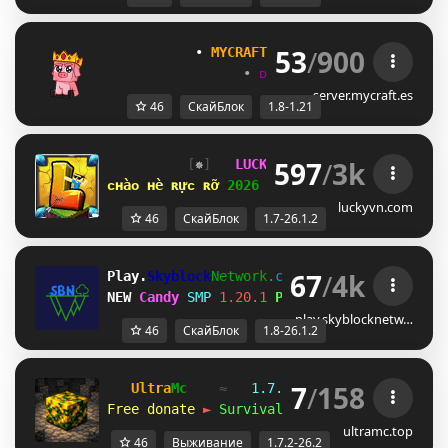
53
/
900
           • 
MYCRAFT NETWORK
 • 
(1.8 - 1.21
•
ᴅᴜɴɢᴇᴏɴ
•
ʀᴘɢ
•
sᴋʏʙʟᴏᴄ
server.mycraft.es
46
СкайБлок
1.8-1.21
597
/
3k
[
✵
]   
LUCKYVN 
NETWORK  
[
OC
]  
1.7
ᴄʜàᴏ ʜè ʀựᴄ ʀỡ 
2026 
⋆ 
open 
ꜱᴋʏʙʟᴏᴄᴋ ᴇʀᴀ 
⋆ 
luckyvn.com
46
СкайБлок
1.7-26.1.2
67
/
4k
Play.
Skyblock
Network
.com
[1.8-26.1.2]
NEW 
Candy 
SMP
1.20.1 
Play Now!
play.skyblocknetw…
46
СкайБлок
1.8-26.1.2
7
/
158
Ultra
Mc
≈   
1.7.2 — 26.2
   ≈   
2020-
Free donate 
►
Survival
 • 
SkyBlock
 • 
Vanill
ultramc.top
46
Выживание
1.7.2-26.2