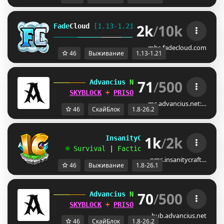
2k
/
10k
Fade
Cloud
[1.13-1.21]   
PRISON 
GENS 
SKYBLO
DUNGEON
mbs.fadecloud.com
46
Выживание
1.13-1.21
71
/
500
 Advancius 
Network 
[1.8 - 26.2] 
SKYBLOCK
 + 
PRISON
 UPDATES OUT 
NOW
!
mc.advancius.net:…
46
СкайБлок
1.8-26.2
1k
/
2k
             InsanityCraft 
|| 
1.8 - 26.1
   ☻ 
Survival 
| 
Factions 
| 
Skyblock 
| 
Free
pms.insanitycraft…
46
Выживание
1.8-26.1
70
/
500
 Advancius 
Network 
[1.8 - 26.2] 
SKYBLOCK
 + 
PRISON
 UPDATES OUT 
NOW
!
hub.advancius.net
46
СкайБлок
1.8-26.2