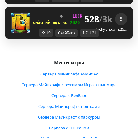
528
/
3k
[
✵
]   
LUCKYVN 
NETWORK  
[
KW
]  
1.7
ᴄʜàᴏ ʜè ʀựᴄ ʀỡ 
2026 
⋆ 
open 
ꜱᴋʏʙʟᴏᴄᴋ ᴇʀᴀ 
⋆ 
mc.luckyvn.com:25…
19
СкайБлок
1.7-1.21
Мини-игры
Сервера Майнкрафт Амонг Ас
Сервера Майнкрафт с режимом Игра в кальмара
Сервера с БедВарс
Сервера Майнкрафт с прятками
Сервера Майнкрафт с паркуром
Сервера с ТНТ Раном