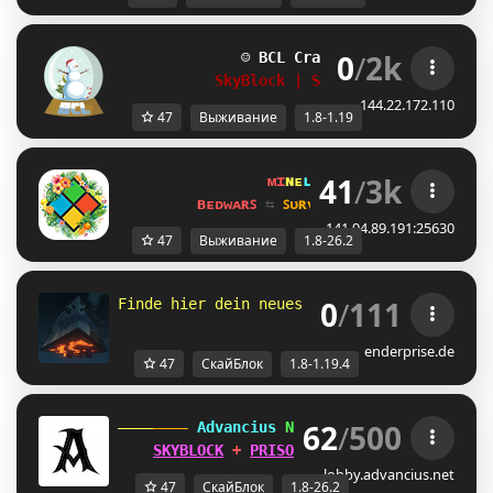
0
/
2k
☺ 
BCL Craft
1.8 - 1.19
☺
SkyBlock | Survival | RankUp
144.22.172.110
47
Выживание
1.8-1.19
41
/
3k
ᴍɪ
ɴᴇ
ʟᴀ
ɴᴅ 
ɴᴇᴛᴡᴏʀᴋ 
☀ 
1.8 - 
ʙᴇᴅᴡᴀʀꜱ 
⇆ 
ꜱᴜʀᴠɪᴠᴀʟ ꜱᴍᴘ 
⇆ 
ꜱᴋʏʙʟᴏᴄᴋ 
141.94.89.191:25630
47
Выживание
1.8-26.2
0
/
111
Finde hier dein neues Zuhause 
- 
⚒
෴
۩
෴
♨ 
- 
1
enderprise.de
47
СкайБлок
1.8-1.19.4
62
/
500
 Advancius 
Network 
[1.8 - 26.2] 
SKYBLOCK
 + 
PRISON
 UPDATES OUT 
NOW
!
lobby.advancius.net
47
СкайБлок
1.8-26.2