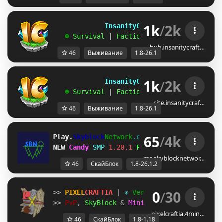
1k
/
2k
             InsanityCraft 
|| 
1.8 - 26.1
   ☻ 
Survival 
| 
Factions 
| 
Skyblock 
| 
Free
hub.insanitycraft…
46
Выживание
1.8-26.1
1k
/
2k
             InsanityCraft 
|| 
1.8 - 26.1
   ☻ 
Survival 
| 
Factions 
| 
Skyblock 
| 
Free
site.insanitycraf…
46
Выживание
1.8-26.1
65
/
4k
Play.
Skyblock
Network
.com
[1.8-26.1.2]
NEW 
Candy 
SMP
1.20.1 
Play Now!
mc.skyblocknetwor…
46
СкайБлок
1.8-26.1.2
0
/
30
>>
 PIXEL
CRAFTIA 
| 
✳
 Version 1.8.X - 1.18.X
>> 
PvP
, 
SkyBlock 
& 
Minigames
 |
 jetzt joine
pixelcraftia.4min…
46
СкайБлок
1.8-1.18