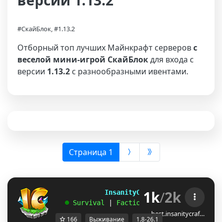
версии 1.13.2
#СкайБлок, #1.13.2
Отборный топ лучших Майнкрафт серверов
с
веселой мини-игрой СкайБлок
для входа с
версии
1.13.2
с разнообразными ивентами.
(выбрана)
Страница 1
1k
/
2k
             InsanityCraft 
|| 
1.8 - 26.1
   ☻ 
Survival 
| 
Factions 
| 
Skyblock 
| 
Free
best.insanitycraf…
166
Выживание
1.8-26.1