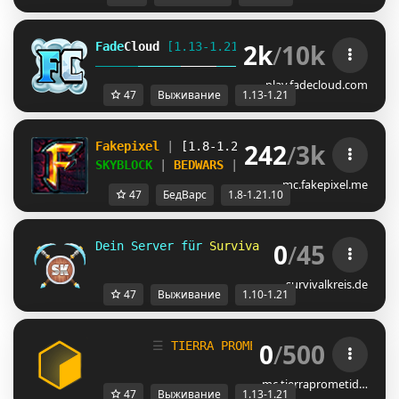
2k
/
10k
Fade
Cloud
[1.13-1.21]   
PRISON 
GENS 
SKYBLO
DUNGEON
play.fadecloud.com
47
Выживание
1.13-1.21
242
/
3k
Fakepixel 
| 
[1.8-1.21.10] 
| 
Play 
& 
compete
SKYBLOCK 
| 
BEDWARS 
| 
BUILDFFA 
+ MORE
mc.fakepixel.me
47
БедВарс
1.8-1.21.10
0
/
45
Dein Server für 
Survival und 
Skyblock 
für 
survivalkreis.de
47
Выживание
1.10-1.21
0
/
500
☰
T
I
E
R
R
A
P
R
O
M
E
T
I
D
A
NETWORK
☰
mc.tierraprometid…
47
Выживание
1.13-1.21