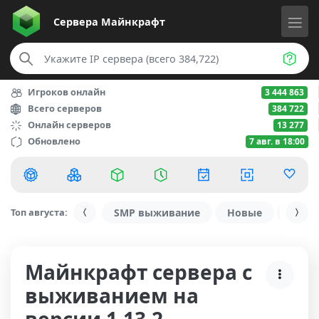
Сервера
Майнкрафт
Игроков онлайн
3 444 863
Всего серверов
384 722
Онлайн серверов
13 277
Обновлено
7 авг. в 18:00
Топ августа:
SMP выживание
Новые
С ду
Майнкрафт сервера с
выживанием на