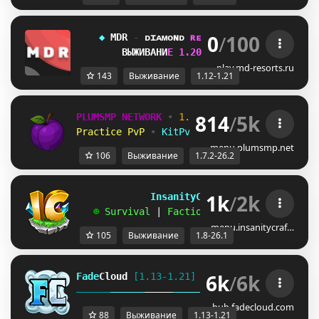
0
/
100
    ◆ 
MDR 
- 
ᴅ
ɪ
ᴀ
ᴍ
ᴏ
ɴ
ᴅ
ʀ
ᴇ
s
o
ʀ
ᴛ
s 
▸ 
 1.12 – 1.21
В
Ы
Ж
И
В
А
Н
И
Е
1
.
2
0
.
4 
- 
УЖЕ ДОСТУПЕН! 
✔
play.md-resorts.ru
143
Выживание
1.12-1.21
814
/
5k
PLUMSMP NETWORK
•
1.7.2 ➜ 26.2
•
Practice PvP
•
KitPvP
•
Lifesteal
•
Surviv
menu.plumsmp.net
106
Выживание
1.7.2-26.2
1k
/
2k
             InsanityCraft 
|| 
1.8 - 26.1
   ☻ 
Survival 
| 
Factions 
| 
Skyblock 
| 
Free
menu.insanitycraf…
105
Выживание
1.8-26.1
6k
/
6k
Fade
Cloud
[1.13-1.21]   
PRISON 
GENS 
SKYBLO
DUNGEON
hub.fadecloud.com
88
Выживание
1.13-1.21