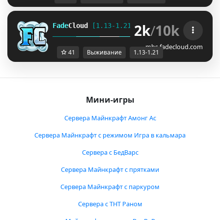
2k
/
10k
Fade
Cloud
[1.13-1.21]   
PRISON 
GENS 
SKYBLO
DUNGEON
mbs.fadecloud.com
41
Выживание
1.13-1.21
Мини-игры
Сервера Майнкрафт Амонг Ас
Сервера Майнкрафт с режимом Игра в кальмара
Сервера с БедВарс
Сервера Майнкрафт с прятками
Сервера Майнкрафт с паркуром
Сервера с ТНТ Раном