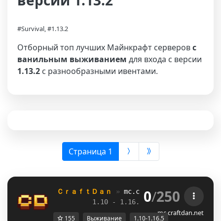
версии 1.13.2
#Survival, #1.13.2
Отборный топ лучших Майнкрафт серверов
с
ванильным выживанием
для входа с версии
1.13.2
с разнообразными ивентами.
(выбрана)
Страница 1
0
/
250
ＣｒａｆｔＤａｎ 
» 
mc.craftdan.net
//  
Выж
1.10 - 1.16.5         
//     
RPG
mc.craftdan.net
155
Выживание
1.10-1.16.5