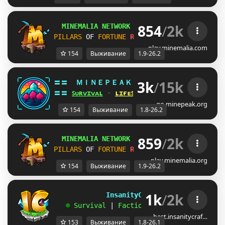
854
/
2k
MINEMALIA NETWORK
1.9-26.2
 |
SUMMER SALE
PILLARS
OF 
FORTUNE
RELEASE!
SURVIVAL
26.2
play.minemalia.com
154
Выживание
1.9-26.2
3k
/
15k
〓〓  
ＭＩＮＥＰＥＡＫ 
¤ 
1.8 - 26.2 
¤ 
[LIUOXA
〓〓 
ꜱᴜʀᴠɪᴠᴀʟ
 ⋆ 
ʟɪғᴇꜱᴛᴇᴀʟ
 ⋆ 
ʙᴇᴅᴡᴀʀꜱ
 ⋆ 
ᴅᴜᴇʟꜱ
go.minepeak.org
154
Выживание
1.8-26.2
859
/
2k
MINEMALIA NETWORK
1.9-26.2
 |
SUMMER SALE
PILLARS
OF 
FORTUNE
RELEASE!
SURVIVAL
26.2
play.minemalia.org
154
Выживание
1.9-26.2
1k
/
2k
             InsanityCraft 
|| 
1.8 - 26.1
   ☻ 
Survival 
| 
Factions 
| 
Skyblock 
| 
Free
best.insanitycraf…
153
Выживание
1.8-26.1