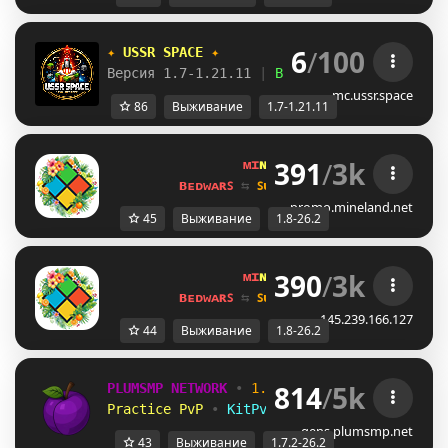
6
/
100
✦ 
USSR SPACE 
✦
Версия 1.7-1.21.11 
| 
Выживание 
| 
Приваты 
|
mc.ussr.space
86
Выживание
1.7-1.21.11
391
/
3k
ᴍɪ
ɴᴇ
ʟᴀ
ɴᴅ 
ɴᴇᴛᴡᴏʀᴋ 
☀ 
1.8 - 
ʙᴇᴅᴡᴀʀꜱ 
⇆ 
ꜱᴜʀᴠɪᴠᴀʟ ꜱᴍᴘ 
⇆ 
ꜱᴋʏʙʟᴏᴄᴋ 
promo.mineland.net
45
Выживание
1.8-26.2
390
/
3k
ᴍɪ
ɴᴇ
ʟᴀ
ɴᴅ 
ɴᴇᴛᴡᴏʀᴋ 
☀ 
1.8 - 
ʙᴇᴅᴡᴀʀꜱ 
⇆ 
ꜱᴜʀᴠɪᴠᴀʟ ꜱᴍᴘ 
⇆ 
ꜱᴋʏʙʟᴏᴄᴋ 
145.239.166.127
44
Выживание
1.8-26.2
814
/
5k
PLUMSMP NETWORK
•
1.7.2 ➜ 26.2
•
Practice PvP
•
KitPvP
•
Lifesteal
•
Surviv
gens.plumsmp.net
43
Выживание
1.7.2-26.2