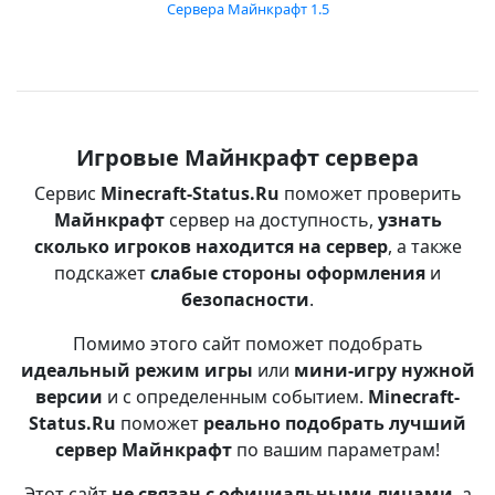
Сервера Майнкрафт 1.5
Игровые Майнкрафт сервера
Сервис
Minecraft-Status.Ru
поможет проверить
Майнкрафт
сервер на доступность,
узнать
сколько игроков находится на сервер
, а также
подскажет
слабые стороны оформления
и
безопасности
.
Помимо этого сайт поможет подобрать
идеальный режим игры
или
мини-игру нужной
версии
и с определенным событием.
Minecraft-
Status.Ru
поможет
реально подобрать лучший
сервер Майнкрафт
по вашим параметрам!
Этот сайт
не связан с официальными лицами
, а