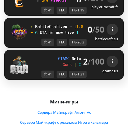
► 
ET\
GIVEALL 
 - 
TOUS LES DIMANCHE 
20H0
play.euracraft.fr
41
ГТА
1.8-1.19
0
/
50
✦ 
BattleCraft.eu
➜ 
[
1.8 - 26.2
]
 ✦
➥ 
@
GTA
is now live
O
battlecraft.eu
41
ГТА
1.8-26.2
2
/
100
GTAMC 
Network 
> 
[1.8-1.21+]
Guns 
| 
Cops 
| 
Cars 
| 
Houses
gtamc.us
41
ГТА
1.8-1.21
Мини-игры
Сервера Майнкрафт Амонг Ас
Сервера Майнкрафт с режимом Игра в кальмара