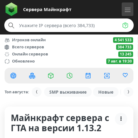
Сервера
Майнкрафт
Игроков онлайн
4 541 533
Всего серверов
384 733
Онлайн серверов
13 245
Обновлено
7 авг. в 19:30
Топ августа:
SMP выживание
Новые
С ду
Майнкрафт сервера с
ГТА на версии 1.13.2