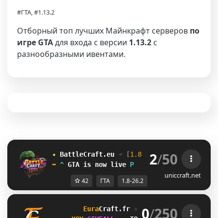
#ГТА, #1.13.2
Отборный топ лучших Майнкрафт серверов
по
игре GTA
для входа с версии
1.13.2
с
разнообразными ивентами.
2
/
50
✦ 
BattleCraft.eu
➜ 
[
1.8 - 26.2
]
 ✦
➥ 
E
GTA
is now live
I
uniccraft.net
42
ГТА
1.8-26.2
0
/
250
Eura
Craft
.fr 
» 
GTA, Training 
[1.8➠