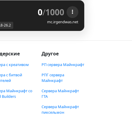
0
/
1000
mc.irgendwas.net
.8-26.2
дерские
Другое
ера с креативом
РП сервера Майнкрафт
ера с битвой
РПГ сервера
ителей
Майнкрафт
ера Майнкрафт со
Сервера Майнкрафт
 Builders
ГТА
Сервера Майнкрафт
пиксельмон