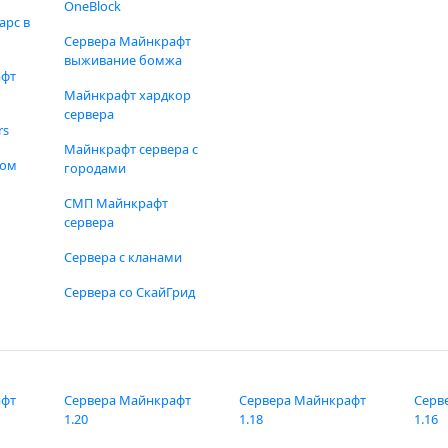
OneBlock
арс в
Сервера Майнкрафт
выживание бомжа
афт
Майнкрафт хардкор
сервера
rs
Майнкрафт сервера с
фом
городами
СМП Майнкрафт
сервера
Сервера с кланами
Сервера со СкайГрид
афт
Сервера Майнкрафт
Сервера Майнкрафт
Серв
1.20
1.18
1.16