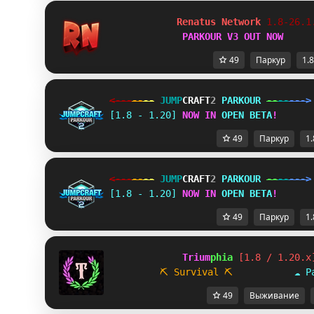
Renatus Network 
1.8-26.1
PARKOUR V3 OUT NOW
49
Паркур
1.8
<---
--
--
JUMP
CRAFT
2 
PARKOUR 
--
--
--->
[1.8 - 1.20] 
NOW IN 
OPEN BETA
!
49
Паркур
1.
<---
--
--
JUMP
CRAFT
2 
PARKOUR 
--
--
--->
[1.8 - 1.20] 
NOW IN 
OPEN BETA
!
49
Паркур
1.
             Trium
phia 
[1.8 / 1.20.x
⛏ Survival
⛏           
☁ P
49
Выживание