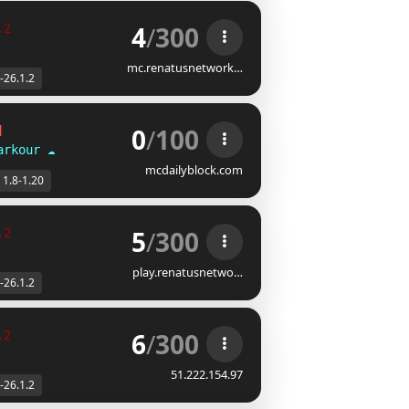
4
/
300
.2
mc.renatusnetwork…
-26.1.2
0
/
100
]
arkour
☁
mcdailyblock.com
1.8-1.20
5
/
300
.2
play.renatusnetwo…
-26.1.2
6
/
300
.2
51.222.154.97
-26.1.2