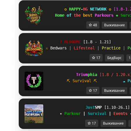
✪ 
HAPPY
-
HG 
NETWORK 
✪ 
[1.8-1.
Home 
of 
the 
best 
Parkours 
✚ 
Surv
48
Выживание
?
B
L
O
O
D
M
C
 [1.8 - 1.21]
⚔ 
Bedwars 
| 
Lifesteal 
| 
Practice 
| 
P
17
БедВарс
1
             Trium
phia 
[1.8 / 1.20.x
⛏ Survival
⛏           
☁ P
17
Выживание
Just
SMP 
[1.10-26.1]
✦ 
Parkour 
| 
Survival 
| 
Events 
17
Выживание