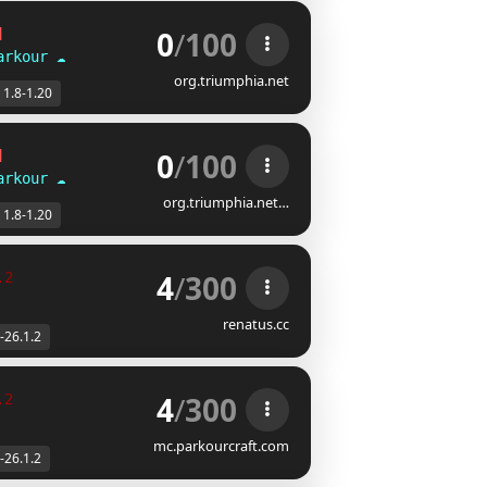
0
/
100
]
arkour
☁
org.triumphia.net
1.8-1.20
0
/
100
]
arkour
☁
org.triumphia.net…
1.8-1.20
4
/
300
.2
renatus.cc
-26.1.2
4
/
300
.2
mc.parkourcraft.com
-26.1.2