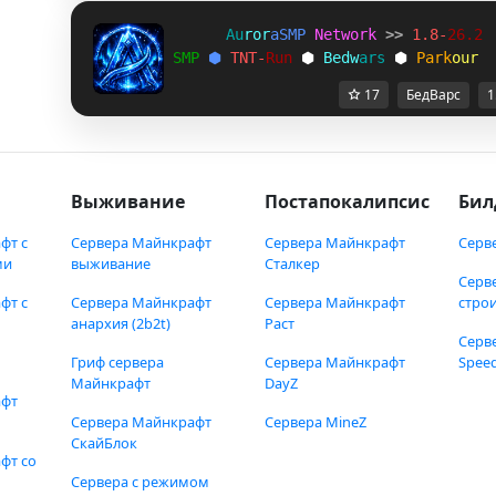
A
u
r
o
r
a
S
M
P
N
e
t
w
o
r
k
>> 
1
.
8
-
2
6
.
2
S
M
P
⬢ 
T
N
T
-
R
u
n
 ⬢ 
B
e
d
w
a
r
s
 ⬢ 
P
a
r
k
o
u
r
17
БедВарс
1
Выживание
Постапокалипсис
Бил
фт с
Сервера Майнкрафт
Сервера Майнкрафт
Серв
ми
выживание
Сталкер
Серв
фт с
Сервера Майнкрафт
Сервера Майнкрафт
стро
анархия (2b2t)
Раст
Серв
Гриф сервера
Сервера Майнкрафт
Speed
Майнкрафт
DayZ
афт
Сервера Майнкрафт
Сервера MineZ
СкайБлок
фт со
Сервера с режимом