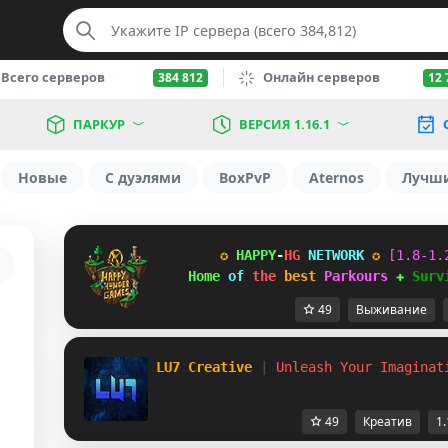
Всего серверов
Онлайн серверов
384 812
12 
ПАРКУР
ВЕРСИЯ 1.16.1
Новые
С дуэлями
BoxPvP
Aternos
Лучш
✪ 
HAPPY
-
HG 
NETWORK 
✪ 
[1.8-1.
Home 
of 
the 
best 
Parkours 
✚ 
Surv
49
Выживание
LU7 Creative 
| 
Unleash Your Imaginat
49
Креатив
1.