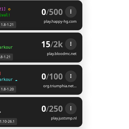
0
/
500
21
] 
✪
ival!
play.happy-hg.com
1.8-1.21
15
/
2k
arkour
play.bloodmc.net
.8-1.21
0
/
100
]
arkour
☁
org.triumphia.net…
1.8-1.20
0
/
250
✦
play.justsmp.nl
1.10-26.1