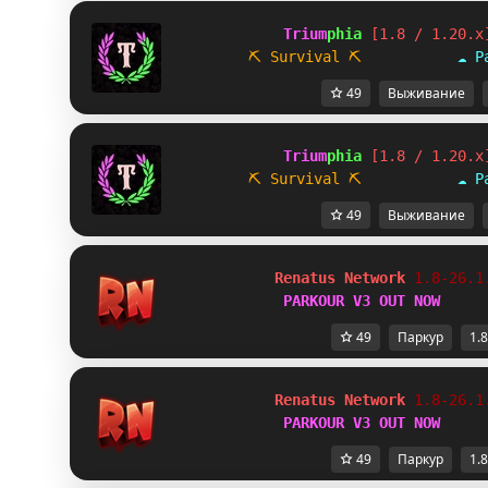
             Trium
phia 
[1.8 / 1.20.x
⛏ Survival
⛏           
☁ P
49
Выживание
             Trium
phia 
[1.8 / 1.20.x
⛏ Survival
⛏           
☁ P
49
Выживание
Renatus Network 
1.8-26.1
PARKOUR V3 OUT NOW
49
Паркур
1.8
Renatus Network 
1.8-26.1
PARKOUR V3 OUT NOW
49
Паркур
1.8