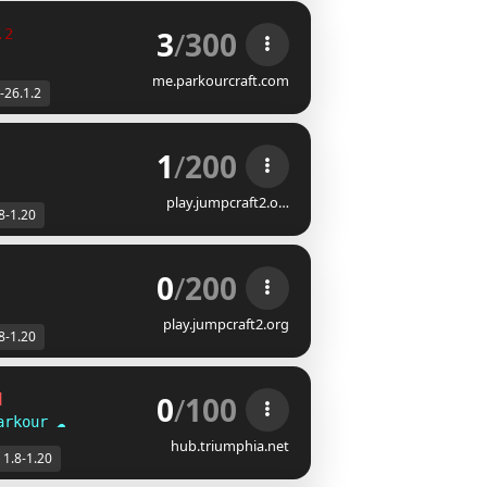
3
/
300
.2
me.parkourcraft.com
-26.1.2
1
/
200
play.jumpcraft2.o…
8-1.20
0
/
200
play.jumpcraft2.org
8-1.20
0
/
100
]
arkour
☁
hub.triumphia.net
1.8-1.20