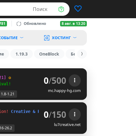
Поиск
Обновлено
781
8 авг. в 13:20
СОБЫТИЕ
ХОСТИНГ
ие
1.19.3
OneBlock
БедВарс
1.16
1.8.2
0
/
500
21
] 
✪
ival!
mc.happy-hg.com
1.8-1.21
0
/
150
ion! 
Creative & Parkour - 
1.16 - 26.2
lu7creative.net
16-26.2