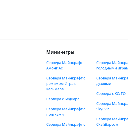
Мини-игры
Сервера Майнкрафт
Сервера Майнкра
Амонг Ас
голодными игра
Сервера Майнкрафт с
Сервера Майнкра
режимом Игра в
дуэлями
кальмара
Сервера с КС: ГО
Сервера с БедВарс
Сервера Майнкр
Сервера Майнкрафт с
SkyPvP
прятками
Сервера Майнкра
Сервера Майнкрафт с
СкайВарсом