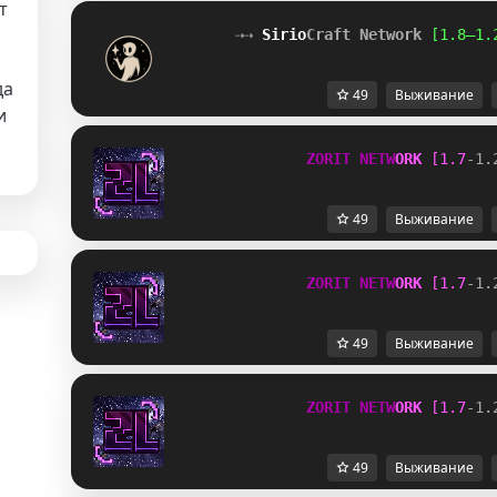
т
⇢⇢ 
Sirio
Craft Network
[1.8–1.
да
49
Выживание
и
Z
O
R
I
T
N
E
T
W
O
R
K
[
1
.
7
-
1
.
49
Выживание
Z
O
R
I
T
N
E
T
W
O
R
K
[
1
.
7
-
1
.
49
Выживание
Z
O
R
I
T
N
E
T
W
O
R
K
[
1
.
7
-
1
.
49
Выживание