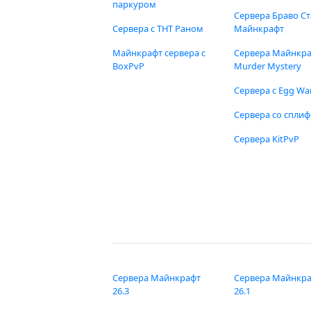
паркуром
Сервера Браво Ст
Сервера с ТНТ Раном
Майнкрафт
Майнкрафт сервера с
Сервера Майнкр
BoxPvP
Murder Mystery
Сервера с Egg Wa
Сервера со спли
Сервера KitPvP
Сервера Майнкрафт
Сервера Майнкр
26.3
26.1