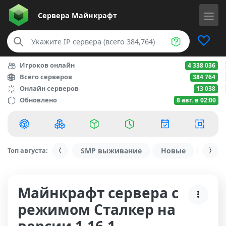
Сервера
Майнкрафт
Игроков онлайн
4 338 036
Всего серверов
384 764
Онлайн серверов
13 038
Обновлено
8 авг. в 02:00
Топ августа:
SMP выживание
Новые
С ду
Майнкрафт сервера с
режимом Сталкер на