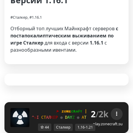
версии 1.16.1
#Сталкер, #1.16.1
Отборный топ лучших Майнкрафт серверов
с
постапокалиптическим выживанием по
игре Сталкер
для входа с версии
1.16.1
с
разнообразными ивентами.
2
/
2k
➤
ᴢᴏɴᴇ
ᴄʀᴀꜰᴛ
 | 
1
.
1
6
→
1
.
2
1
+
W
☠
F
С
Т
А
Л
К
Е
Р 
●
D
A
Y
Z
● 
А
Т
М
О
С
Ф
Е
Р
А
●
В
А
Й
Б
W
☠
E
play.zonecraft.su
44
Сталкер
1.16-1.21