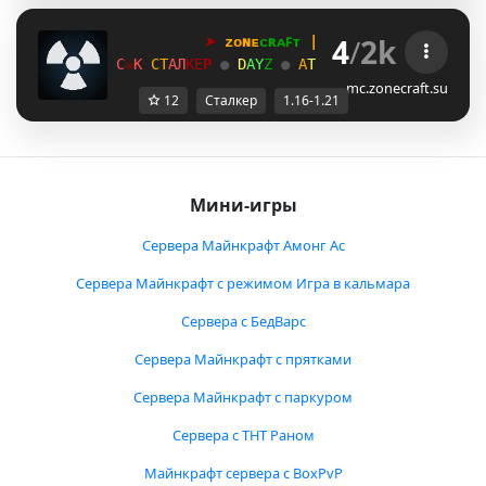
4
/
2k
➤
ᴢᴏɴᴇ
ᴄʀᴀꜰᴛ
 | 
1
.
1
6
→
1
.
2
1
+
L
☠
J
С
Т
А
Л
К
Е
Р 
●
D
A
Y
Z
● 
А
Т
М
О
С
Ф
Е
Р
А
●
В
А
Й
Б
V
☠
@
mc.zonecraft.su
12
Сталкер
1.16-1.21
Мини-игры
Сервера Майнкрафт Амонг Ас
Сервера Майнкрафт с режимом Игра в кальмара
Сервера с БедВарс
Сервера Майнкрафт с прятками
Сервера Майнкрафт с паркуром
Сервера с ТНТ Раном
Майнкрафт сервера с BoxPvP