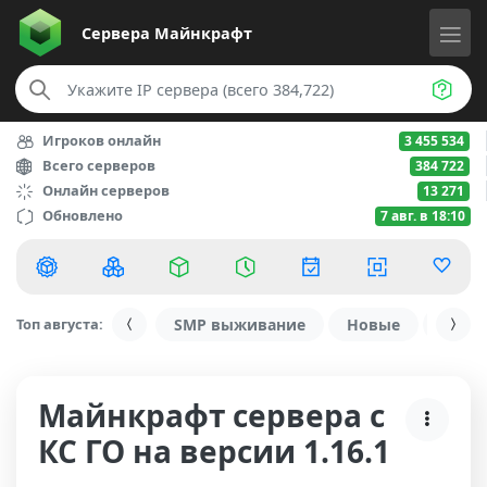
Сервера
Майнкрафт
Игроков онлайн
3 455 534
Всего серверов
384 722
Онлайн серверов
13 271
Обновлено
7 авг. в 18:10
Топ августа:
SMP выживание
Новые
С ду
Майнкрафт сервера с
КС ГО на версии 1.16.1