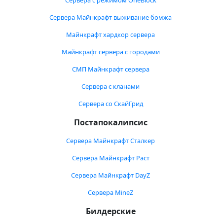
Сервера с режимом OneBlock
Сервера Майнкрафт выживание бомжа
Майнкрафт хардкор сервера
Майнкрафт сервера с городами
СМП Майнкрафт сервера
Сервера с кланами
Сервера со СкайГрид
Постапокалипсис
Сервера Майнкрафт Сталкер
Сервера Майнкрафт Раст
Сервера Майнкрафт DayZ
Сервера MineZ
Билдерские