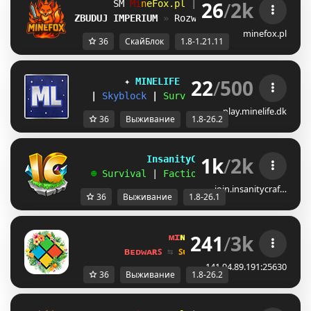
26
/
2k
\[
M
i
n
e
F
o
x
.
p
l
| 
1.8.x - 1.21.11 
TY
ZBUDUJ IMPERIUM
» 
Rozwiń wyspę na SkyBlock
minefox.pl
36
СкайБлок
1.8-1.21.11
22
/
500
✦ 
MINELIFE
[1.8 - 26.2]
 ✦
|
Skyblock
|
Survival
|
Prison
|
Towns
play.minelife.dk
36
Выживание
1.8-26.2
1k
/
2k
             InsanityCraft 
|| 
1.8 - 26.1
   ☻ 
Survival 
| 
Factions 
| 
Skyblock 
| 
Free
join.insanitycraf…
36
Выживание
1.8-26.1
241
/
3k
ᴍɪ
ɴᴇ
ʟᴀ
ɴᴅ 
ɴᴇᴛᴡᴏʀᴋ 
☀ 
1.8 - 
ʙᴇᴅᴡᴀʀꜱ 
⇆ 
ꜱᴜʀᴠɪᴠᴀʟ ꜱᴍᴘ 
⇆ 
ꜱᴋʏʙʟᴏᴄᴋ 
141.94.89.191:25630
36
Выживание
1.8-26.2