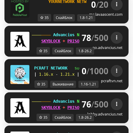
0
/
20
       YOURNETWORK NETWORK 
[1.8-1.21]     
mc.lavaascent.com
35
СкайБлок
1.8-1.21
78
/
500
 Advancius 
Network 
[1.8 - 26.2] 
SKYBLOCK
 + 
PRISON
 UPDATES OUT 
NOW
!
go.advancius.net
35
СкайБлок
1.8-26.2
0
/
1000
PCRAFT NETWORK
sᴜʀᴠɪᴠᴀʟ 
| 
sᴋʏʙʟᴏᴄᴋ 
|
1.16.x 
- 
1.21.x 
|      
ᴇᴄᴏ sᴍᴘ 
| 
ᴇᴀʀᴛʜ
pcraftvn.net
35
Выживание
1.16-1.21
76
/
500
 Advancius 
Network 
[1.8 - 26.2] 
SKYBLOCK
 + 
PRISON
 UPDATES OUT 
NOW
!
lobby.advancius.net
35
СкайБлок
1.8-26.2