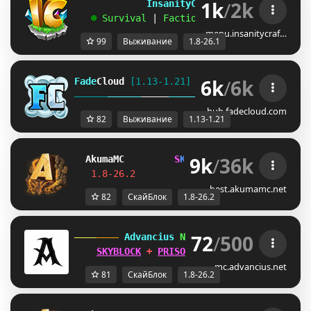
1k
/
2k
             InsanityCraft 
|| 
1.8 - 26.1
   ☻ 
Survival 
| 
Factions 
| 
Skyblock 
| 
Free
menu.insanitycraf…
99
Выживание
1.8-26.1
6k
/
6k
Fade
Cloud
[1.13-1.21]   
PRISON 
GENS 
SKYBLO
DUNGEON
hub.fadecloud.com
82
Выживание
1.13-1.21
9k
/
36k
Akuma
MC
S
K
Y
B
L
O
C
K
J
U
S
T
R
E
L
E
A
S
E
D
!
1.8-26.2         
Join Now
┃ 
discord.gg/
best.akumamc.net
82
СкайБлок
1.8-26.2
72
/
500
 Advancius 
Network 
[1.8 - 26.2] 
SKYBLOCK
 + 
PRISON
 UPDATES OUT 
NOW
!
mc.advancius.net
81
СкайБлок
1.8-26.2