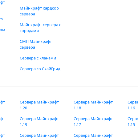
афт
Майнкрафт хардкор
сервера
rs
Майнкрафт сервера с
фом
городами
СМП Майнкрафт
сервера
Сервера с кланами
Сервера со СкайГрид
афт
Сервера Майнкрафт
Сервера Майнкрафт
Серв
1.20
1.18
1.16
афт
Сервера Майнкрафт
Сервера Майнкрафт
Серв
1.19
1.17
1.15
афт
Сервера Майнкрафт
Сервера Майнкрафт