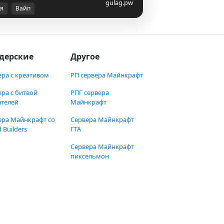
gulag.pw
я
Вайп
дерские
Другое
ера с креативом
РП сервера Майнкрафт
ера с битвой
РПГ сервера
ителей
Майнкрафт
ера Майнкрафт со
Сервера Майнкрафт
 Builders
ГТА
Сервера Майнкрафт
пиксельмон