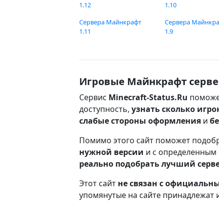
1.12
1.10
Сервера Майнкрафт
Сервера Майнкр
1.11
1.9
Игровые Майнкрафт серве
Сервис
Minecraft-Status.Ru
поможе
доступность,
узнать сколько игро
слабые стороны оформления
и
б
Помимо этого сайт поможет подоб
нужной версии
и с определенным
реально подобрать лучший серв
Этот сайт
не связан с официаль
упомянутые на сайте принадлежат 