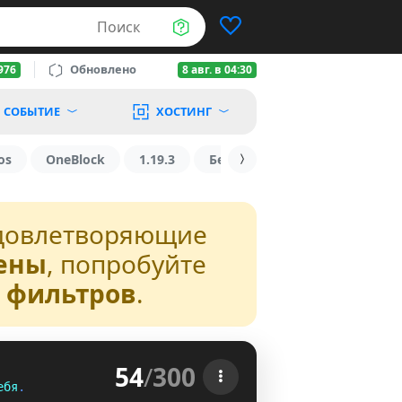
Поиск
Обновлено
976
8 авг. в 04:30
СОБЫТИЕ
ХОСТИНГ
os
OneBlock
1.19.3
БедВарс
1.16
1.8.2
довлетворяющие
ены
, попробуйте
з фильтров
.
54
/
300
е
б
я
.