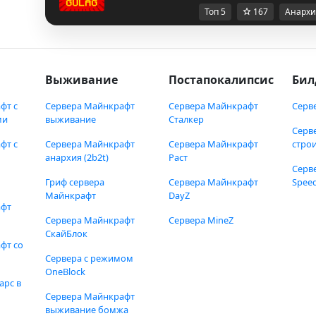
Топ 5
167
Анархи
Выживание
Постапокалипсис
Бил
фт с
Сервера Майнкрафт
Сервера Майнкрафт
Серв
ми
выживание
Сталкер
Серв
фт с
Сервера Майнкрафт
Сервера Майнкрафт
стро
анархия (2b2t)
Раст
Серв
Гриф сервера
Сервера Майнкрафт
Speed
Майнкрафт
DayZ
афт
Сервера Майнкрафт
Сервера MineZ
СкайБлок
фт со
Сервера с режимом
OneBlock
арс в
Сервера Майнкрафт
выживание бомжа