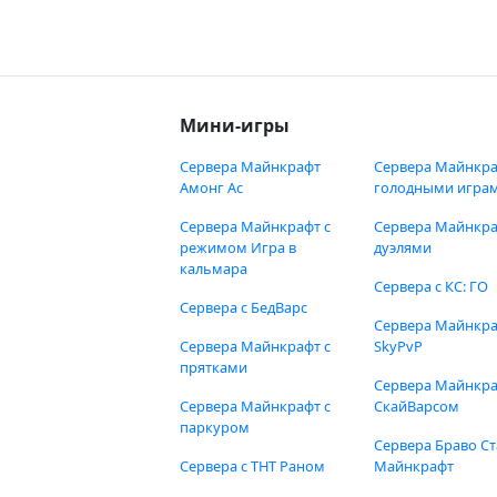
Мини-игры
Сервера Майнкрафт
Сервера Майнкра
Амонг Ас
голодными игра
Сервера Майнкрафт с
Сервера Майнкра
режимом Игра в
дуэлями
кальмара
Сервера с КС: ГО
Сервера с БедВарс
Сервера Майнкр
Сервера Майнкрафт с
SkyPvP
прятками
Сервера Майнкра
Сервера Майнкрафт с
СкайВарсом
паркуром
Сервера Браво Ст
Сервера с ТНТ Раном
Майнкрафт