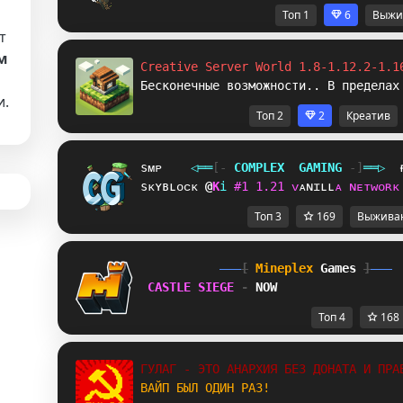
Топ 1
6
Выжи
т
м
Creative Server World 1.8-1.12.2-1.1
Бесконечные возможности.. В пределах
и.
Топ 2
2
Креатив
sᴍᴘ
◁
═
═
[‐
C
O
M
P
L
E
X
G
A
M
I
N
G
‐]
═
═
▷
sᴋʏʙʟᴏᴄᴋ
F
\
i
#
1
1
.
2
1
ᴠ
ᴀ
ɴ
ɪ
ʟ
ʟ
ᴀ
ɴ
ᴇ
ᴛ
ᴡ
ᴏ
ʀ
ᴋ
Топ 3
169
Выжива
[
Mineplex
Games
]
CASTLE SIEGE 
- 
NOW
Топ 4
168
ГУЛАГ - ЭТО АНАРХИЯ БЕЗ ДОНАТА И ПРА
ВАЙП БЫЛ ОДИН РАЗ!