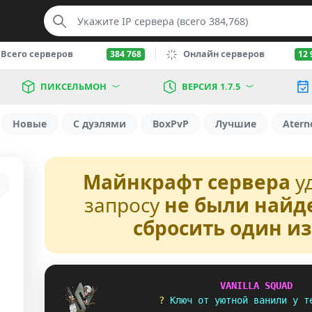
Всего серверов
Онлайн серверов
384 768
12 
ПИКСЕЛЬМОН
ВЕРСИЯ 1.7.5
Новые
С дуэлями
BoxPvP
Лучшие
Atern
Майнкрафт сервера
у
запросу
не были найд
сбросить один и
V
A
N
I
L
L
A
S
Q
U
A
D
? 
К
л
ю
ч
о
т
у
ю
т
н
о
й
в
а
н
и
л
и
у
т