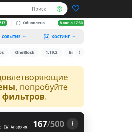
Поиск
Обновлено
717
8 авг. в 17:30
СОБЫТИЕ
ХОСТИНГ
os
OneBlock
1.19.3
БедВарс
1.16
1.8.2
довлетворяющие
ены
, попробуйте
з фильтров
.
167
/
500
 
с
U
F
Анархия
ZB