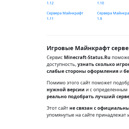
1.12
1.10
Сервера Майнкрафт
Сервера Майнкр
1.11
1.9
Игровые Майнкрафт серве
Сервис
Minecraft-Status.Ru
поможе
доступность,
узнать сколько игро
слабые стороны оформления
и
б
Помимо этого сайт поможет подоб
нужной версии
и с определенным
реально подобрать лучший серв
Этот сайт
не связан с официаль
упомянутые на сайте принадлежат 