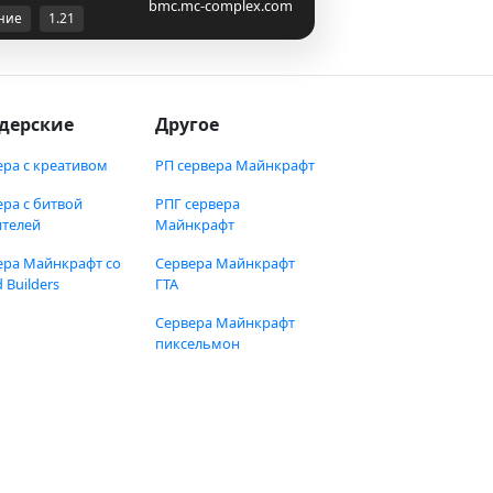
bmc.mc-complex.com
ние
1.21
дерские
Другое
ера с креативом
РП сервера Майнкрафт
ера с битвой
РПГ сервера
ителей
Майнкрафт
ера Майнкрафт со
Сервера Майнкрафт
 Builders
ГТА
Сервера Майнкрафт
пиксельмон