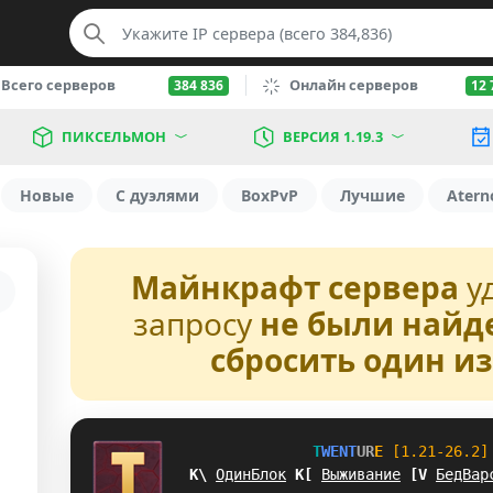
Всего серверов
Онлайн серверов
384 836
12 
ПИКСЕЛЬМОН
ВЕРСИЯ 1.19.3
Новые
С дуэлями
BoxPvP
Лучшие
Atern
Майнкрафт сервера
у
запросу
не были найд
сбросить один и
T
W
E
N
T
U
R
E
[1.21-26.2]
UV
ОдинБлок
X
P
Выживание
Y
Z
БедВар