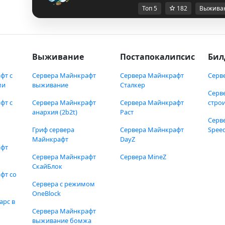
Топ 5
182
Выжива
Выживание
Постапокалипсис
Бил
фт с
Сервера Майнкрафт
Сервера Майнкрафт
Серв
ми
выживание
Сталкер
Серв
фт с
Сервера Майнкрафт
Сервера Майнкрафт
стро
анархия (2b2t)
Раст
Серв
Гриф сервера
Сервера Майнкрафт
Speed
Майнкрафт
DayZ
афт
Сервера Майнкрафт
Сервера MineZ
СкайБлок
фт со
Сервера с режимом
OneBlock
арс в
Сервера Майнкрафт
выживание бомжа