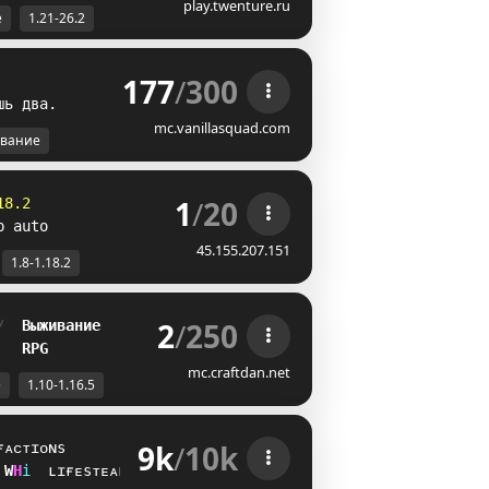
play.twenture.ru
е
1.21-26.2
177
/
300
ш
ь
д
в
а
.
mc.vanillasquad.com
вание
1
/
20
18.2
p auto
45.155.207.151
1.8-1.18.2
2
/
250
/  
Выживание
   
RPG
mc.craftdan.net
е
1.10-1.16.5
9k
/
10k
ғᴀᴄᴛɪᴏɴs
^
K
i
ʟɪғᴇsᴛᴇᴀʟ