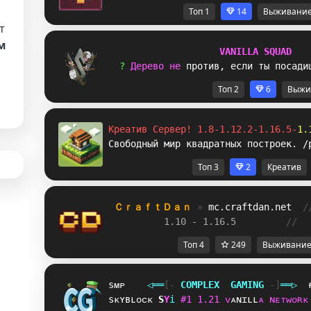
Топ 1
14
Выживани
т
м
V
A
N
I
L
L
A
S
Q
U
A
D
? 
Д
е
р
е
в
о
н
е
п
р
о
т
и
в
,
е
с
л
и
т
ы
п
о
с
а
д
и
Топ 2
6
Выжи
Креатив Сервер! 1.8-1.12.2-1.16.5-
1.
Свободный мир квадратных построек. /
Топ 3
2
Креатив
ＣｒａｆｔＤａｎ 
» 
mc.craftdan.net
/
1.10 - 1.16.5         
//  
Топ 4
249
Выживани
sᴍᴘ
◁
═
═
[‐
C
O
M
P
L
E
X
G
A
M
I
N
G
‐]
═
═
▷
sᴋʏʙʟᴏᴄᴋ
I
U
i
#
1
1
.
2
1
ᴠ
ᴀ
ɴ
ɪ
ʟ
ʟ
ᴀ
ɴ
ᴇ
ᴛ
ᴡ
ᴏ
ʀ
ᴋ