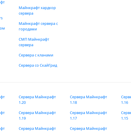
афт
Майнкрафт хардкор
сервера
rs
Майнкрафт сервера с
фом
городами
СМП Майнкрафт
сервера
Сервера с кланами
Сервера со СкайГрид
афт
Сервера Майнкрафт
Сервера Майнкрафт
Серв
1.20
1.18
1.16
афт
Сервера Майнкрафт
Сервера Майнкрафт
Серв
1.19
1.17
1.15
афт
Сервера Майнкрафт
Сервера Майнкрафт