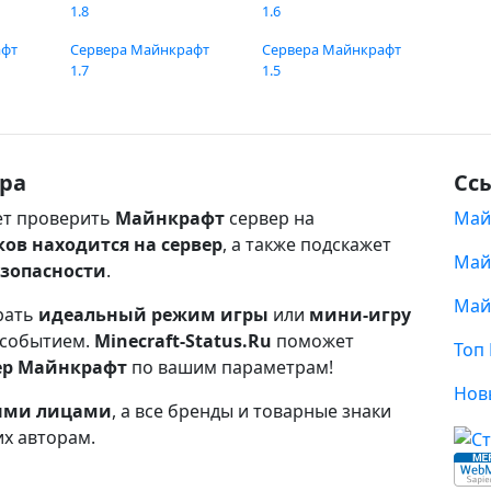
1.8
1.6
афт
Сервера Майнкрафт
Сервера Майнкрафт
1.7
1.5
ра
Сс
т проверить
Майнкрафт
сервер на
Май
ков находится на сервер
, а также подскажет
Май
езопасности
.
Май
рать
идеальный режим игры
или
мини-игру
 событием.
Minecraft-Status.Ru
поможет
Топ
ер Майнкрафт
по вашим параметрам!
Нов
ными лицами
, а все бренды и товарные знаки
их авторам.