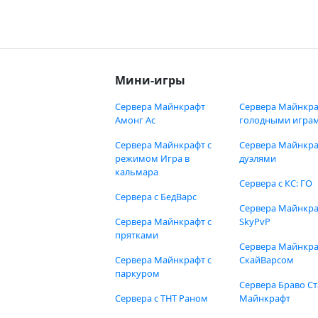
Мини-игры
Сервера Майнкрафт
Сервера Майнкра
Амонг Ас
голодными игра
Сервера Майнкрафт с
Сервера Майнкра
режимом Игра в
дуэлями
кальмара
Сервера с КС: ГО
Сервера с БедВарс
Сервера Майнкр
Сервера Майнкрафт с
SkyPvP
прятками
Сервера Майнкра
Сервера Майнкрафт с
СкайВарсом
паркуром
Сервера Браво Ст
Сервера с ТНТ Раном
Майнкрафт