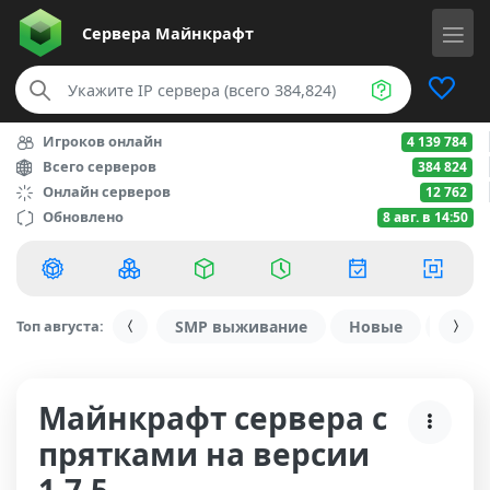
Сервера
Майнкрафт
Игроков онлайн
4 139 784
Всего серверов
384 824
Онлайн серверов
12 762
Обновлено
8 авг. в 14:50
Топ августа:
SMP выживание
Новые
С ду
Майнкрафт сервера с
прятками на версии