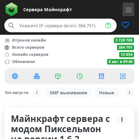
Сервера
Майнкрафт
Игроков онлайн
3 728 708
Всего серверов
384 791
Онлайн серверов
12 854
Обновлено
8 авг. в 09:40
Топ августа:
SMP выживание
Новые
С ду
Майнкрафт сервера с
модом Пиксельмон