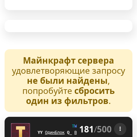
Майнкрафт сервера
удовлетворяющие запросу
не были найдены
,
попробуйте
сбросить
один из фильтров
.
181
/
500
T
W
E
N
T
U
R
E
[1.21-26.2] 
YL
ОдинБлок
V
M
Выживание
K
C
БедВарс
Z
M
А