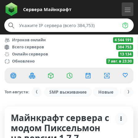
Сервера
Майнкрафт
Игроков онлайн
4 544 191
Всего серверов
384 753
Онлайн серверов
13 134
Обновлено
7 авг. в 23:30
Топ августа:
SMP выживание
Новые
С ду
Майнкрафт сервера с
модом Пиксельмон