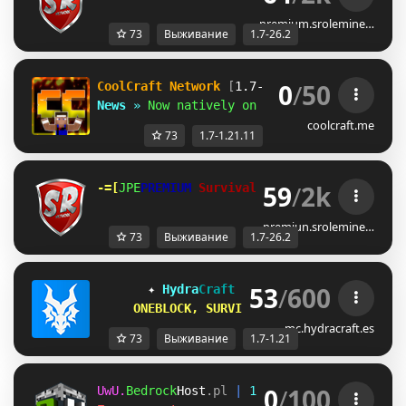
premium.srolemine…
73
Выживание
1.7-26.2
0
/
50
CoolCraft Network
[
1.7-1.21
]
News
»
Now natively on Minecraft 1.21.11
coolcraft.me
73
1.7-1.21.11
59
/
2k
-=[
IVP
PREMIUM 
Survival
Rolemine
EVO
]=- 
| 
1.7
premiun.srolemine…
73
Выживание
1.7-26.2
53
/
600
✦ 
Hydra
Craft 
NETWORK 
[1.7 ↠ 1.21] 
✦
ONEBLOCK, SURVIVAL 1.8, 1.20, 1.21...
mc.hydracraft.es
73
Выживание
1.7-1.21
0
/
100
UwU.
Bedrock
Host
.pl 
| 
1.7.2
-
26.2