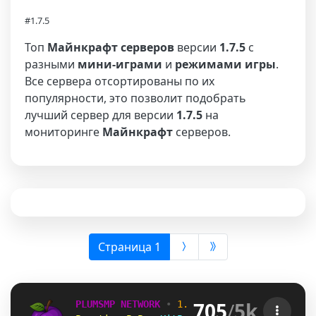
#1.7.5
Топ
Майнкрафт серверов
версии
1.7.5
с
разными
мини-играми
и
режимами игры
.
Все сервера отсортированы по их
популярности, это позволит подобрать
лучший сервер для версии
1.7.5
на
мониторинге
Майнкрафт
серверов.
(выбрана)
Страница 1
705
/
5k
PLUMSMP NETWORK
•
1.7.2 ➜ 26.2
•