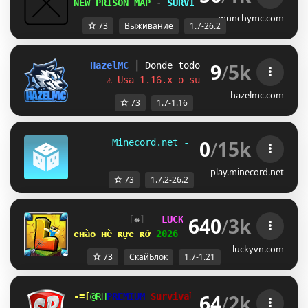
NEW PRISON MAP
-
SURVIVAL S6 AUG 8th
munchymc.com
73
Выживание
1.7-26.2
9
/
5k
HazelMC
┃ 
Donde todo comenzó 
[1.7.x - 1
⚠ Usa 1.16.x o superior para entrar
hazelmc.com
73
1.7-1.16
0
/
15k
       Minecord.net - 
[1.7.2 - 26.2]      
play.minecord.net
73
1.7.2-26.2
640
/
3k
[
✵
]   
LUCKYVN 
NETWORK  
[
GA
]  
1.7
ᴄʜàᴏ ʜè ʀựᴄ ʀỡ 
2026 
⋆ 
open 
ꜱᴋʏʙʟᴏᴄᴋ ᴇʀᴀ 
⋆ 
luckyvn.com
73
СкайБлок
1.7-1.21
64
/
2k
-=[
Y_K
PREMIUM 
Survival
Rolemine
TCB
]=- 
| 
1.7