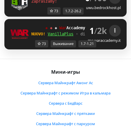
Zapraszamy!
uwu.bedrockhost.pl
73
1.7.2-26.2
1
/
2k
◈ 
◈ 
◈ 
War
Accademy 
Network 
[
1.7-1.21
]
NUOVO! 
VanillaPlus
• 
discord.waraccademy.c
mc.waraccademy.it
73
Выживание
1.7-1.21
Мини-игры
Сервера Майнкрафт Амонг Ас
Сервера Майнкрафт с режимом Игра в кальмара
Сервера с БедВарс
Сервера Майнкрафт с прятками
Сервера Майнкрафт с паркуром