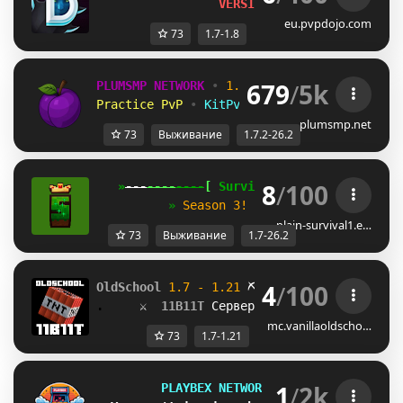
VERSION 7.0 RELEASE
eu.pvpdojo.com
73
1.7-1.8
679
/
5k
PLUMSMP NETWORK
•
1.7.2 ➜ 26.2
•
Practice PvP
•
KitPvP
•
Lifesteal
•
Surviv
plumsmp.net
73
Выживание
1.7.2-26.2
8
/
100
   »
---
----
----
[
 Survival 
]
----
----
---
«
          » 
Season 3! 
✦
1.7 - 26.2
✦
Join 
plain-survival1.e…
73
Выживание
1.7-26.2
4
/
100
OldSchool 
1.7 - 1.21 
⛏
.     
⚔
 11B11T 
Cервер без 
ПРАВИЛ 
и 
ВАЙПОВ
mc.vanillaoldscho…
73
1.7-1.21
1
/
2k
PLAYBEX NETWORK 
[1.7 - 26.2]     