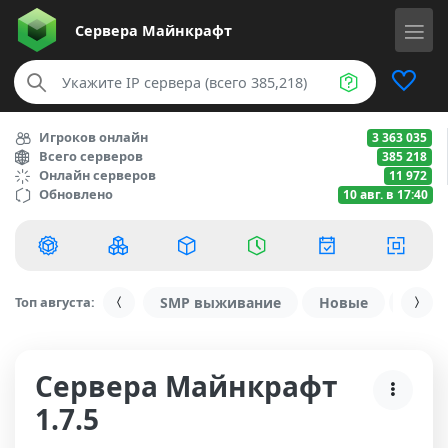
Сервера
Майнкрафт
Игроков онлайн
3 363 035
Всего серверов
385 218
Онлайн серверов
11 972
Обновлено
10 авг. в 17:40
Топ августа:
SMP выживание
Новые
С ду
Сервера Майнкрафт
1.7.5