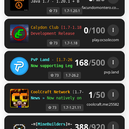
Java 1.7 - 1.20.1 + Bedrock
facundomontero.co…
73
1.7-1.20.1
0
/
100
Calydon Club 
[1.7-1.18]
Development Release
play.ocsolir.com
73
1.7-1.18
168
/
500
PvP Land
 - 
[1.7-26.2]
Now supporting Legacy & Modern Combat!
pvp.land
73
1.7-26.2
1
/
50
CoolCraft Network
[
1.7-1.21
]
News
»
Now natively on Minecraft 1.21.11
coolcraft.me:25582
73
1.7-1.21.11
388
/
920
-=[
MineBuilders
]=-               -=[
1.7
/
1.