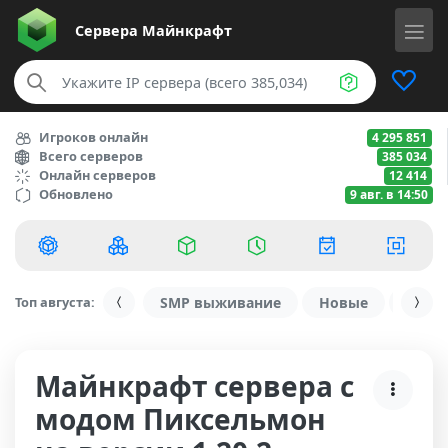
Сервера
Майнкрафт
Игроков онлайн
4 295 851
Всего серверов
385 034
Онлайн серверов
12 414
Обновлено
9 авг. в 14:50
Топ августа:
SMP выживание
Новые
С ду
Майнкрафт сервера с
модом Пиксельмон