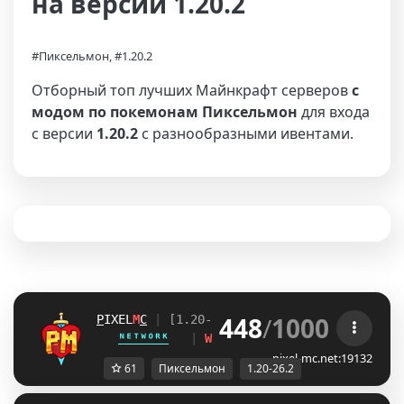
на версии 1.20.2
#Пиксельмон, #1.20.2
Отборный топ лучших Майнкрафт серверов
с
модом по покемонам Пиксельмон
для входа
с версии
1.20.2
с разнообразными ивентами.
448
/
1000
P
IXEL
M
C
| 
[1.20-26.2]
ᴺᴱᵀᵂᴼᴿᴷ
| 
WWW.PIXEL-MC.NET
pixel-mc.net:19132
61
Пиксельмон
1.20-26.2