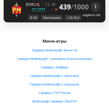
439
/
1000
P
IXEL
M
C
| 
[1.20-26.2]
ᴺᴱᵀᵂᴼᴿᴷ
| 
WWW.PIXEL-MC.NET
eaglemc.net
60
Пиксельмон
1.20-26.2
Мини-игры
Сервера Майнкрафт Амонг Ас
Сервера Майнкрафт с режимом Игра в кальмара
Сервера с БедВарс
Сервера Майнкрафт с прятками
Сервера Майнкрафт с паркуром
Сервера с ТНТ Раном
Майнкрафт сервера с BoxPvP