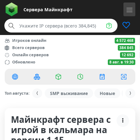
Сервера
Майнкрафт
Игроков онлайн
4 572 468
Всего серверов
384 845
Онлайн серверов
12 692
Обновлено
8 авг. в 19:30
Топ августа:
SMP выживание
Новые
С ду
Майнкрафт сервера с
игрой в кальмара на