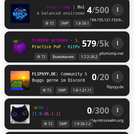
4
/
500
Blue's Smp
| 
Build-Claims 
| 
1.8 - 1.
A balanced environment for multiplayer g
169.155.121.153:9…
72
SMP
1.8-26.1
579
/
5k
PLUMSMP NETWORK
•
1.7.2 ➜ 26.2
•
Practice PvP
•
KitPvP
•
Lifesteal
•
Surviv
plumsmp.net
72
Выживание
1.7.2-26.2
0
/
20
FLIPSYY.DE
| 
Community SMP 
| 1.8 - 1.21.11
Buggs gerne im Discord Reporten!
flipsyy.de
72
SMP
1.8-1.21.11
0
/
300
f
a
t
e
s
m
p
[
1
.
9
-
2
6
.
1
.
2
]
play.nitrorealm.org
72
SMP
1.9-26.1.2