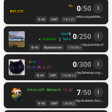
0
/
50
R
e
l
i
c
s
S
M
P
[1.9-1.21]
relics.my.pebble.…
40
SMP
1.9-1.21
0
/
250
Just
SMP 
[1.10-26.1]
✦ 
Parkour 
| 
Survival 
| 
Events 
✦
play.justsmp.nl
40
Выживание
1.10-26.1
0
/
300
f
a
t
e
s
m
p
[
1
.
9
-
2
6
.
1
.
2
]
play.fatesmp.org:…
40
SMP
1.9-26.1.2
7
/
50
Yeticraft Network 
[1.8/26.2]
Season 7  
| 
In
play.drakemc.fun:…
40
SMP
1.8-26.2