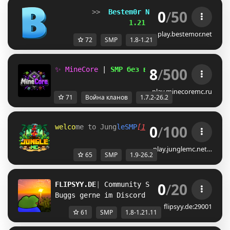
0
/
50
         >>  
Bestem0r Network 
[1.8-1.21] 
<
                  1.21 SMP IS HERE!
play.bestemor.net
72
SMP
1.8-1.21
8
/
500
✨ MineCore
|
SMP без вайпов
 ✨ 
1.7.2-26.2
play.minecoremc.ru
71
Война кланов
1.7.2-26.2
0
/
100
w
e
l
c
o
m
e
t
o
J
u
n
g
l
e
S
M
P
[
1
.
9
-
2
6
.
2
]
play.junglemc.net…
65
SMP
1.9-26.2
0
/
20
FLIPSYY.DE
| 
Community SMP 
| 1.8 - 1.21.11
Buggs gerne im Discord Reporten!
flipsyy.de:29001
61
SMP
1.8-1.21.11