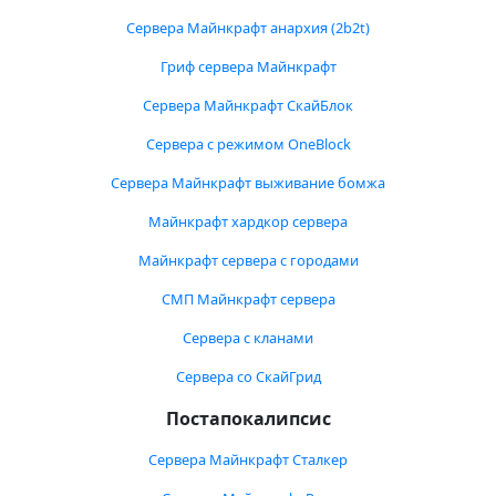
Сервера Майнкрафт анархия (2b2t)
Гриф сервера Майнкрафт
Сервера Майнкрафт СкайБлок
Сервера с режимом OneBlock
Сервера Майнкрафт выживание бомжа
Майнкрафт хардкор сервера
Майнкрафт сервера с городами
СМП Майнкрафт сервера
Сервера с кланами
Сервера со СкайГрид
Постапокалипсис
Сервера Майнкрафт Сталкер