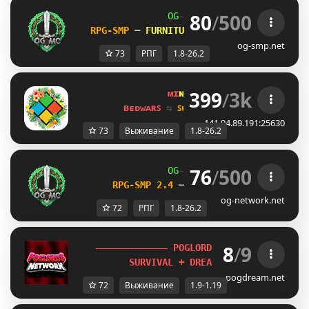
80
/
500
OG
-
Network 
| 
1.8 - 26.2
RPG-SMP 
─ 
FURNITURE SHOP UNLEASHED!    
og-smp.net
73
РПГ
1.8-26.2
399
/
3k
ᴍɪ
ɴᴇ
ʟᴀ
ɴᴅ 
ɴᴇᴛᴡᴏʀᴋ 
☀ 
1.8 - 
ʙᴇᴅᴡᴀʀꜱ 
⇆ 
ꜱᴜʀᴠɪᴠᴀʟ ꜱᴍᴘ 
⇆ 
ꜱᴋʏʙʟᴏᴄᴋ 
141.94.89.191:25630
73
Выживание
1.8-26.2
76
/
500
OG
-
Network 
| 
1.8 - 26.2
RPG-SMP 2.4 
─ 
NEW DAILY QUESTS UPDA
og-network.net
72
РПГ
1.8-26.2
8
/
9
P
O
G
L
O
R
D
S
.
N
E
T
[
1.9-1.19
] 
S
U
R
V
I
V
A
L
+
D
R
E
A
M
S
M
P
+
E
V
E
N
T
S
!
pogdream.net
72
Выживание
1.9-1.19