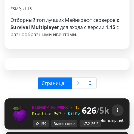
#SMP, #1.15
Отборный топ лучших Майнкрафт серверов
с
Survival Multiplayer
для входа с версии
1.15
с
разнообразными ивентами.
(выбрана)
Страница 1
626
/
5k
PLUMSMP NETWORK
•
1.7.2 ➜ 26.2
•
Practice PvP
•
KitPvP
•
Lifesteal
•
Surviv
menu.plumsmp.net
159
Выживание
1.7.2-26.2