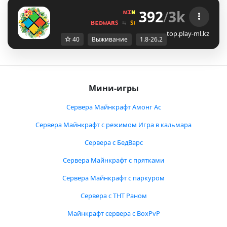
392
/
3k
ᴍɪ
ɴᴇ
ʟᴀ
ɴᴅ 
ɴᴇᴛᴡᴏʀᴋ 
☀ 
1.8 - 
ʙᴇᴅᴡᴀʀꜱ 
⇆ 
ꜱᴜʀᴠɪᴠᴀʟ ꜱᴍᴘ 
⇆ 
ꜱᴋʏʙʟᴏᴄᴋ 
top.play-ml.kz
40
Выживание
1.8-26.2
Мини-игры
Сервера Майнкрафт Амонг Ас
Сервера Майнкрафт с режимом Игра в кальмара
Сервера с БедВарс
Сервера Майнкрафт с прятками
Сервера Майнкрафт с паркуром
Сервера с ТНТ Раном
Майнкрафт сервера с BoxPvP