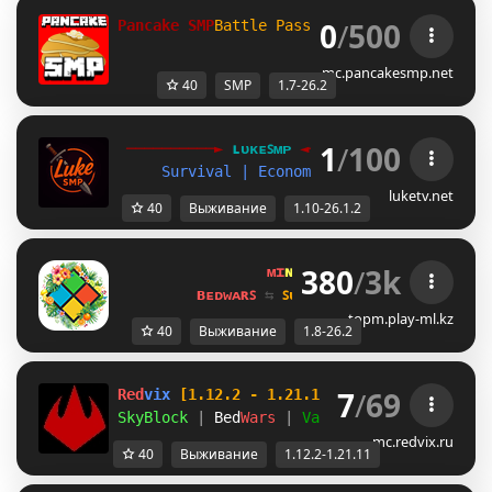
0
/
500
Pancake SMP
Battle Pass!
Supports 1.7 - 26.2
mc.pancakesmp.net
40
SMP
1.7-26.2
1
/
100
──────────► 
ʟᴜᴋᴇꜱᴍᴘ 
◄───────────  
Survival | Economy | No Claims [1.10-
luketv.net
40
Выживание
1.10-26.1.2
380
/
3k
ᴍɪ
ɴᴇ
ʟᴀ
ɴᴅ 
ɴᴇᴛᴡᴏʀᴋ 
☀ 
1.8 - 
ʙᴇᴅᴡᴀʀꜱ 
⇆ 
ꜱᴜʀᴠɪᴠᴀʟ ꜱᴍᴘ 
⇆ 
ꜱᴋʏʙʟᴏᴄᴋ 
topm.play-ml.kz
40
Выживание
1.8-26.2
7
/
69
Red
vix 
[1.12.2 - 1.21.11]
SkyBlock 
| 
Bed
Wars 
| 
Vanilla:SMP+
mc.redvix.ru
40
Выживание
1.12.2-1.21.11