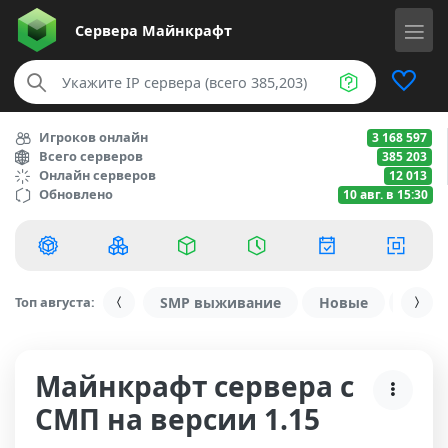
Сервера
Майнкрафт
Игроков онлайн
3 168 597
Всего серверов
385 203
Онлайн серверов
12 013
Обновлено
10 авг. в 15:30
Топ августа:
SMP выживание
Новые
С ду
Майнкрафт сервера с
СМП на версии 1.15