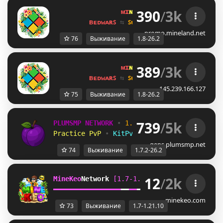
390
/
3k
ᴍɪ
ɴᴇ
ʟᴀ
ɴᴅ 
ɴᴇᴛᴡᴏʀᴋ 
☀ 
1.8 - 
ʙᴇᴅᴡᴀʀꜱ 
⇆ 
ꜱᴜʀᴠɪᴠᴀʟ ꜱᴍᴘ 
⇆ 
ꜱᴋʏʙʟᴏᴄᴋ 
promo.mineland.net
76
Выживание
1.8-26.2
389
/
3k
ᴍɪ
ɴᴇ
ʟᴀ
ɴᴅ 
ɴᴇᴛᴡᴏʀᴋ 
☀ 
1.8 - 
ʙᴇᴅᴡᴀʀꜱ 
⇆ 
ꜱᴜʀᴠɪᴠᴀʟ ꜱᴍᴘ 
⇆ 
ꜱᴋʏʙʟᴏᴄᴋ 
145.239.166.127
75
Выживание
1.8-26.2
739
/
5k
PLUMSMP NETWORK
•
1.7.2 ➜ 26.2
•
Practice PvP
•
KitPvP
•
Lifesteal
•
Surviv
gens.plumsmp.net
74
Выживание
1.7.2-26.2
12
/
2k
MineKeo
Network 
[1.7-1.21.10]   
TOWNY  
GENS
━
━
━
━
━
━
━
━
━
━
━
━
━
━
━
━
━
━
━
━
━
━
━
━
SKYBLOCK  
SURVI
minekeo.com
73
Выживание
1.7-1.21.10