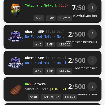
7
/
50
Yeticraft Network 
[1.8/26.2]
Season 7  
| 
In
play.drakemc.fun
40
SMP
1.8-26.2
2
/
500
O
b
e
r
o
n
S
M
P
[1.13-26.2]
No Forced Meta 
• 
No Limits
oberonsmp.net:19034
40
SMP
1.13-26.2
2
/
500
O
b
e
r
o
n
S
M
P
[1.13-26.2]
No Forced Meta 
• 
No Limits
oberonsmp.net
40
SMP
1.13-26.2
2
/
500
R
A
S 
Servers
Survival SMP 
[1.8-1.21]
mc.ras-servers.com
40
Выживание
1.8-1.21