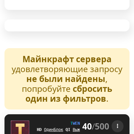
Майнкрафт сервера
удовлетворяющие запросу
не были найдены
,
попробуйте
сбросить
один из фильтров
.
40
/
500
T
W
E
N
T
U
R
E
[1.21-26.2] 
OJ
ОдинБлок
O
_
Выживание
\
I
БедВарс
M
H
А