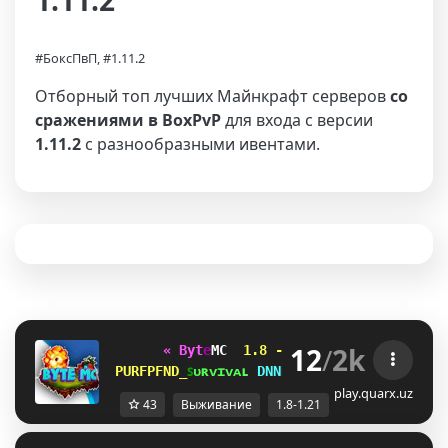
1.11.2
#БоксПвП, #1.11.2
Отборный топ лучших Майнкрафт серверов
со
сражениями в BoxPvP
для входа с версии
1.11.2
с разнообразными ивентами.
12
/
2k
« B
y
t
e
MC 
1.8 - 1.21 
✭
✭
✭
✭
✭  
»   
HHGN_DTNP
ꜱ
ᴜ
ʀ
ᴠ
ɪ
ᴠ
ᴀ
ʟ 
OPZF\CY
ᴀ
ɴ
ᴀ
ʀ
x
ɪ
ʏ
ᴀ 
LGLX_T\
play.quarx.uz
43
Выживание
1.8-1.21