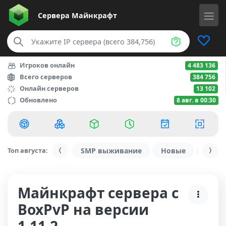
Сервера
Майнкрафт
Игроков онлайн
4 483 136
Всего серверов
384 756
Онлайн серверов
13 102
Обновлено
8 авг. в 00:30
Топ августа:
SMP выживание
Новые
С ду
Майнкрафт сервера с
BoxPvP на версии