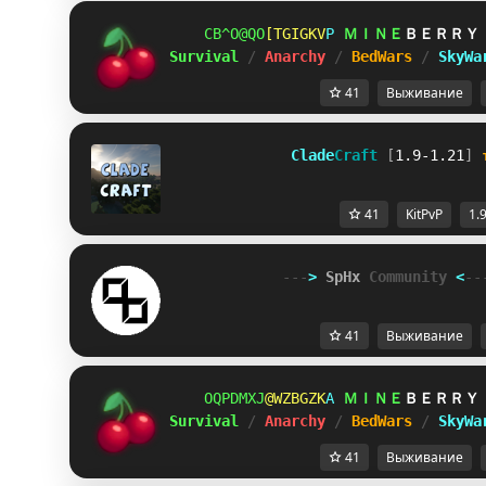
GQ@IZTK
PCDH^IH
U
ＭＩＮＥ
ＢＥＲＲＹ
Survival 
/ 
Anarchy 
/ 
BedWars 
/ 
SkyWa
41
Выживание
              Clade
Craft 
[
1.9-1.21
]
41
KitPvP
1.
---
> 
SpHx 
Community
<
--
41
Выживание
Y\R^NRL
\BPE\MD
@
ＭＩＮＥ
ＢＥＲＲＹ
Survival 
/ 
Anarchy 
/ 
BedWars 
/ 
SkyWa
41
Выживание