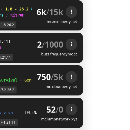
6k
/
15k
 
⋆ 
1.8 - 26.2
HXII^AE
EKBI[TR
U
rs 
/ 
KitPvP
mc.mineberry.net
1.8-26.2
2
/
1000
1.11]
S
buzz.frequencymc.cc
1.21.11
750
/
5k
Survival
•
GenPVP
mc-cloudberry.net
.7.2-26.2
52
/
0
urvival    
[EU
/
NA
]
mc.lampnetwork.xyz
.7-1.21.11