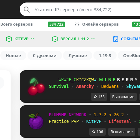
Всего серверов
Онлайн серверов
384 722
13 
KITPVP
ВЕРСИЯ 1.11.2
СОБЫТИ
Новые
С дуэлями
Лучшие
1.19.3
OneBlo
VFNQZAT
_PM]YE^
Y
ＭＩＮＥ
ＢＥＲＲＹ
Survival 
/ 
Anarchy 
/ 
BedWars 
/ 
SkyWa
153
Выживание
PLUMSMP NETWORK
•
1.7.2 ➜ 26.2
•
Practice PvP
•
KitPvP
•
Lifesteal
•
106
Выживание