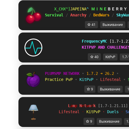
UDS\GFZ
@MVRPHI
R
ＭＩＮＥ
ＢＥＲＲＹ
Survival 
/ 
Anarchy 
/ 
BedWars 
/ 
SkyWa
41
Выживание
FrequencyMC
[1.7-1.2
KITPVP AND CHALLENGE
40
KitPvP
1.7-
PLUMSMP NETWORK
•
1.7.2 ➜ 26.2
•
Practice PvP
•
KitPvP
•
Lifesteal
•
9
Выживание
1
L
a
m
p
 N
e
t
w
o
r
k 
[1.7-1.21.11]
Lifesteal 
· 
KitPvP 
· 
Duels 
· 
S
9
Выживание
1