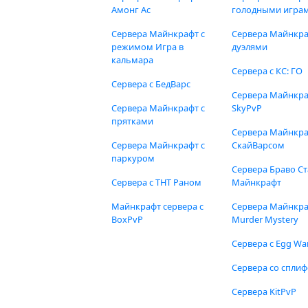
Амонг Ас
голодными игра
Сервера Майнкрафт с
Сервера Майнкра
режимом Игра в
дуэлями
кальмара
Сервера с КС: ГО
Сервера с БедВарс
Сервера Майнкр
Сервера Майнкрафт с
SkyPvP
прятками
Сервера Майнкра
Сервера Майнкрафт с
СкайВарсом
паркуром
Сервера Браво Ст
Сервера с ТНТ Раном
Майнкрафт
Майнкрафт сервера с
Сервера Майнкр
BoxPvP
Murder Mystery
Сервера с Egg Wa
Сервера со спли
Сервера KitPvP