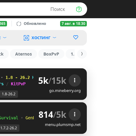
Поиск
Обновлено
265
7 авг. в 18:30
Е
ХОСТИНГ
ck
Aternos
BoxPvP
1.16
БедВарс
RUST
5k
/
15k
 
⋆ 
1.8 - 26.2
RFR@BRT
IJU]LP_
T
rs 
/ 
KitPvP
go.mineberry.org
1.8-26.2
814
/
5k
Survival
•
GenPVP
menu.plumsmp.net
1.7.2-26.2