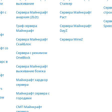
ми
выживание
Сталкер
Серв
фт с
Сервера Майнкрафт
Сервера Майнкрафт
стро
анархия (2b2t)
Раст
Серв
Гриф сервера
Сервера Майнкрафт
Speed
Майнкрафт
DayZ
афт
Сервера Майнкрафт
Сервера MineZ
СкайБлок
фт со
Сервера с режимом
OneBlock
арс в
Сервера Майнкрафт
выживание бомжа
афт
Майнкрафт хардкор
сервера
rs
Майнкрафт сервера с
фом
городами
СМП Майнкрафт
сервера