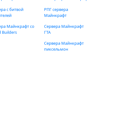
ера с битвой
РПГ сервера
ителей
Майнкрафт
ера Майнкрафт со
Сервера Майнкрафт
 Builders
ГТА
Сервера Майнкрафт
пиксельмон