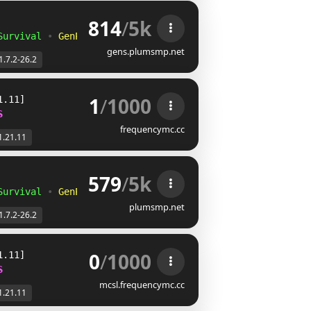
814
/
5k
Survival
•
GenPVP
gens.plumsmp.net
1.7.2-26.2
1
/
1000
1.11]
S
frequencymc.cc
1.21.11
579
/
5k
Survival
•
GenPVP
plumsmp.net
1.7.2-26.2
0
/
1000
1.11]
S
mcsl.frequencymc.cc
1.21.11