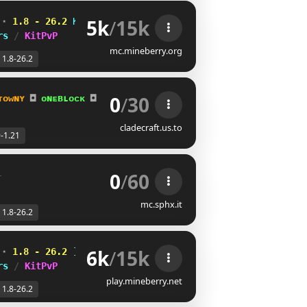
5k
/
15k
 
⋆ 
1.8 - 26.2
M]@UHSV
HI][TJG
[
rs 
/ 
KitPvP
mc.mineberry.org
1.8-26.2
0
/
30
ᴛᴏᴡɴʏ 
◘ 
ᴏɴᴇʙʟᴏᴄᴋ 
◘ 
ᴋɪᴛᴘᴠᴘ
(Now 1.21!)
cladecraft.us.to
9-1.21
0
/
60
-
[
1.8 
- 
26.2
] 
Survival 
Kit-PvP 
Mini
mc.sphx.it
1.8-26.2
6k
/
15k
 
⋆ 
1.8 - 26.2
ZONC@QE
\XOAWVW
R
rs 
/ 
KitPvP
play.mineberry.net
1.8-26.2