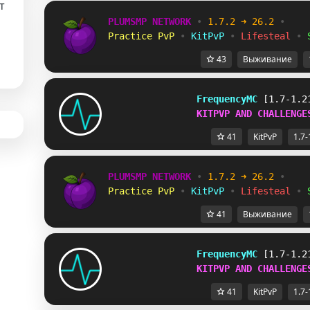
т
PLUMSMP NETWORK
•
1.7.2 ➜ 26.2
•
Practice PvP
•
KitPvP
•
Lifesteal
•
43
Выживание
FrequencyMC
[1.7-1.2
KITPVP AND CHALLENGE
41
KitPvP
1.7-
PLUMSMP NETWORK
•
1.7.2 ➜ 26.2
•
Practice PvP
•
KitPvP
•
Lifesteal
•
41
Выживание
FrequencyMC
[1.7-1.2
KITPVP AND CHALLENGE
41
KitPvP
1.7-