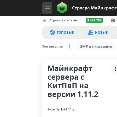
Сервера
Майнкрафт
Игроков онлайн
3 472 768
ТОПОВЫЕ
НОВЫЕ
Топ августа:
SMP выживание
Майнкрафт
сервера с
КитПвП на
версии 1.11.2
#КитПвП, #1.11.2