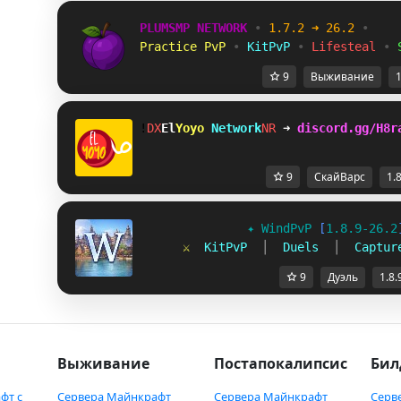
PLUMSMP NETWORK
•
1.7.2 ➜ 26.2
•
Practice PvP
•
KitPvP
•
Lifesteal
•
9
Выживание
1
!
BC
El
Yoyo 
Network
ZA
➜ 
discord.gg/H8r
9
СкайВарс
1.
✦ 
WindPvP 
[
1.8.9-26.2
⚔  
KitPvP  
│  
Duels  
│  
Captur
9
Дуэль
1.8.
Выживание
Постапокалипсис
Бил
фт с
Сервера Майнкрафт
Сервера Майнкрафт
Серв