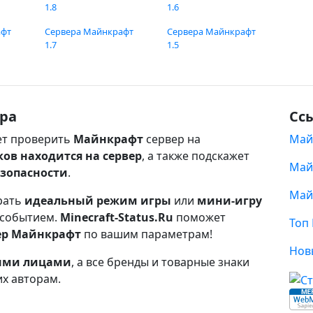
1.8
1.6
афт
Сервера Майнкрафт
Сервера Майнкрафт
1.7
1.5
ра
Сс
т проверить
Майнкрафт
сервер на
Май
ков находится на сервер
, а также подскажет
Май
езопасности
.
Май
рать
идеальный режим игры
или
мини-игру
 событием.
Minecraft-Status.Ru
поможет
Топ
ер Майнкрафт
по вашим параметрам!
Нов
ными лицами
, а все бренды и товарные знаки
их авторам.