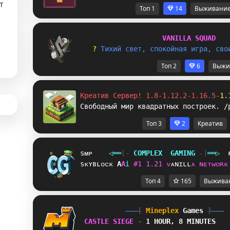
т
Топ 1
14
Выживани
V
A
N
I
L
L
A
S
Q
U
A
D
? 
Т
и
х
и
й
с
в
е
т
,
с
п
о
к
о
й
н
а
я
и
г
р
а
,
с
в
о
Топ 2
6
Выжи
Креатив Сервер! 1.8-1.12.2-1.16.5-
1.
Свободный мир квадратных построек. /
Топ 3
2
Креатив
sᴍᴘ
◁
═
═
[‐
C
O
M
P
L
E
X
G
A
M
I
N
G
‐]
═
═
▷
sᴋʏʙʟᴏᴄᴋ
U
P
i
#
1
1
.
2
1
ᴠ
ᴀ
ɴ
ɪ
ʟ
ʟ
ᴀ
ɴ
ᴇ
ᴛ
ᴡ
ᴏ
ʀ
ᴋ
Топ 4
165
Выжива
[
Mineplex
Games
]
CASTLE SIEGE 
- 
1 HOUR, 8 MINUTES