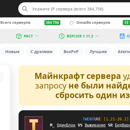
Всего серверов
Онлайн серверов
384 756
13 
РАСТ
ВЕРСИЯ 1.11.2
С
Новые
С дуэлями
BoxPvP
Лучшие
Atern
Майнкрафт сервера
у
запросу
не были найд
сбросить один и
T
W
E
N
T
U
R
E
[1.21-26.2]
RB
ОдинБлок
W
B
Выживание
O
Z
БедВар