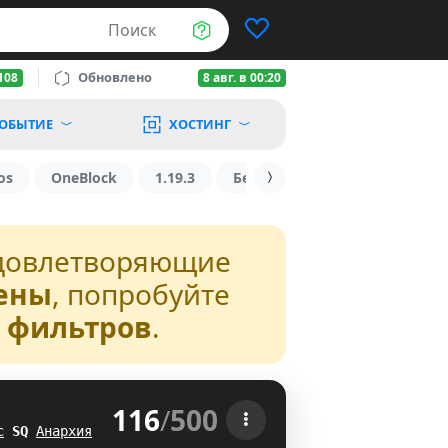
Поиск
Обновлено
108
8 авг. в 00:20
ОБЫТИЕ
ХОСТИНГ
os
OneBlock
1.19.3
БедВарс
1.16
1.8.2
довлетворяющие
ены
, попробуйте
з фильтров
.
116
/
500
 
с
\
N
Анархия
NB