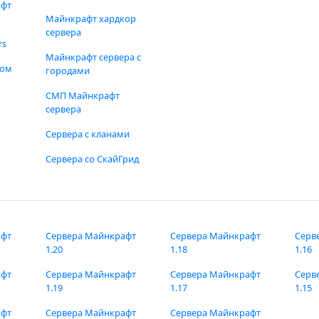
афт
Майнкрафт хардкор
сервера
rs
Майнкрафт сервера с
фом
городами
СМП Майнкрафт
сервера
Сервера с кланами
Сервера со СкайГрид
афт
Сервера Майнкрафт
Сервера Майнкрафт
Серв
1.20
1.18
1.16
афт
Сервера Майнкрафт
Сервера Майнкрафт
Серв
1.19
1.17
1.15
афт
Сервера Майнкрафт
Сервера Майнкрафт