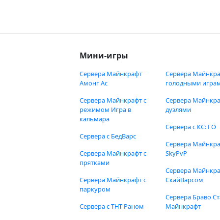
Мини-игры
Сервера Майнкрафт
Сервера Майнкра
Амонг Ас
голодными игра
Сервера Майнкрафт с
Сервера Майнкра
режимом Игра в
дуэлями
кальмара
Сервера с КС: ГО
Сервера с БедВарс
Сервера Майнкр
Сервера Майнкрафт с
SkyPvP
прятками
Сервера Майнкра
Сервера Майнкрафт с
СкайВарсом
паркуром
Сервера Браво Ст
Сервера с ТНТ Раном
Майнкрафт