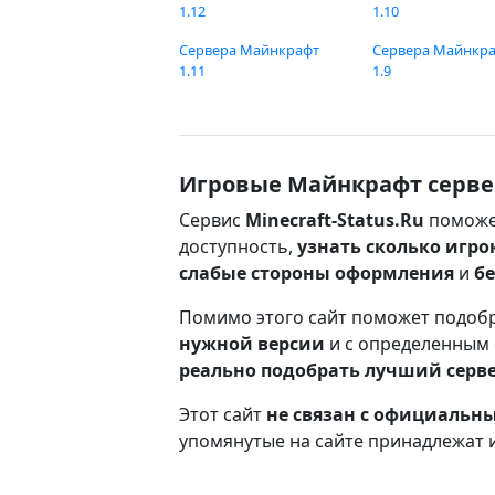
1.12
1.10
Сервера Майнкрафт
Сервера Майнкр
1.11
1.9
Игровые Майнкрафт серве
Сервис
Minecraft-Status.Ru
поможе
доступность,
узнать сколько игро
слабые стороны оформления
и
б
Помимо этого сайт поможет подоб
нужной версии
и с определенным
реально подобрать лучший серв
Этот сайт
не связан с официаль
упомянутые на сайте принадлежат 