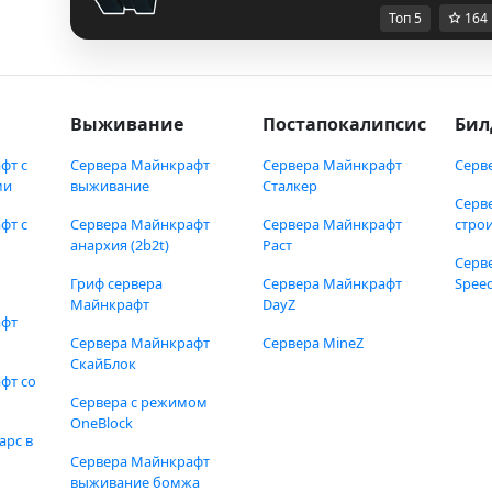
Топ 5
164
Выживание
Постапокалипсис
Бил
фт с
Сервера Майнкрафт
Сервера Майнкрафт
Серв
ми
выживание
Сталкер
Серв
фт с
Сервера Майнкрафт
Сервера Майнкрафт
стро
анархия (2b2t)
Раст
Серв
Гриф сервера
Сервера Майнкрафт
Speed
Майнкрафт
DayZ
афт
Сервера Майнкрафт
Сервера MineZ
СкайБлок
фт со
Сервера с режимом
OneBlock
арс в
Сервера Майнкрафт
выживание бомжа