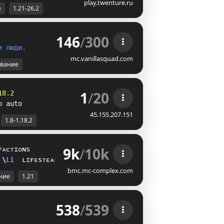
play.twenture.ru
е
1.21-26.2
146
/
300
и
л
ю
д
и
.
mc.vanillasquad.com
вание
1
/
20
18.2
p auto
45.155.207.151
1.8-1.18.2
9k
/
10k
ғᴀᴄᴛɪᴏɴs
@
M
i
ʟɪғᴇsᴛᴇᴀʟ
bmc.mc-complex.com
ние
1.21
538
/
539