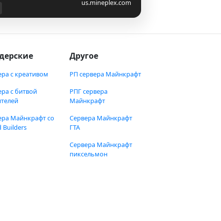
us.mineplex.com
дерские
Другое
ера с креативом
РП сервера Майнкрафт
ера с битвой
РПГ сервера
ителей
Майнкрафт
ера Майнкрафт со
Сервера Майнкрафт
 Builders
ГТА
Сервера Майнкрафт
пиксельмон