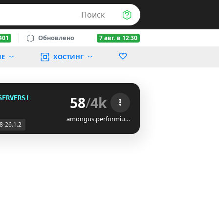
Поиск
Обновлено
401
7 авг. в 12:30
ИЕ
ХОСТИНГ
58
/
4k
SERVERS!
amongus.performiu…
8-26.1.2