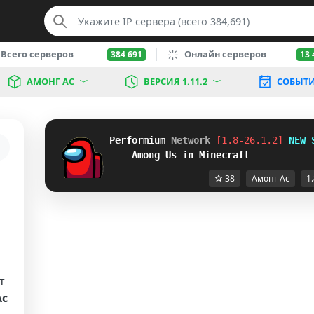
Всего серверов
Онлайн серверов
384 691
13 
АМОНГ АС
ВЕРСИЯ 1.11.2
СОБЫТ
Performium 
Network
[1.8-26.1.2] 
NEW 
Among Us in Minecraft
38
Амонг Ас
1.
т
Ас