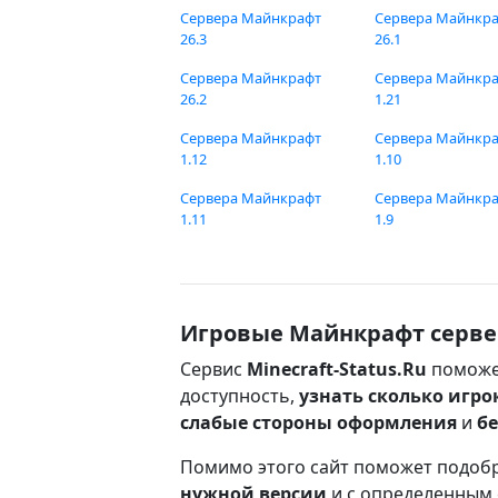
Сервера Майнкрафт
Сервера Майнкр
26.3
26.1
Сервера Майнкрафт
Сервера Майнкр
26.2
1.21
Сервера Майнкрафт
Сервера Майнкр
1.12
1.10
Сервера Майнкрафт
Сервера Майнкр
1.11
1.9
Игровые Майнкрафт серве
Сервис
Minecraft-Status.Ru
поможе
доступность,
узнать сколько игро
слабые стороны оформления
и
б
Помимо этого сайт поможет подоб
нужной версии
и с определенным