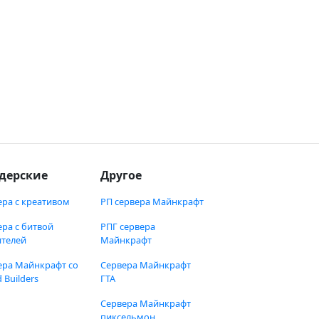
дерские
Другое
ера с креативом
РП сервера Майнкрафт
ера с битвой
РПГ сервера
ителей
Майнкрафт
ера Майнкрафт со
Сервера Майнкрафт
 Builders
ГТА
Сервера Майнкрафт
пиксельмон