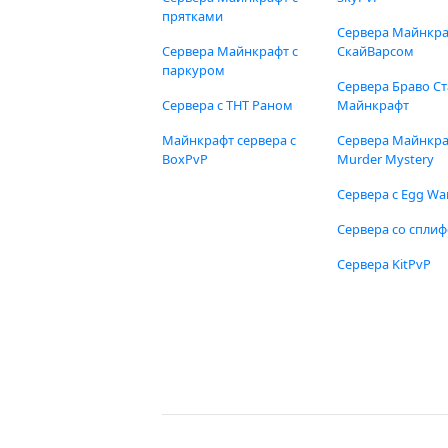
прятками
Сервера Майнкра
Сервера Майнкрафт с
СкайВарсом
паркуром
Сервера Браво Ст
Сервера с ТНТ Раном
Майнкрафт
Майнкрафт сервера с
Сервера Майнкр
BoxPvP
Murder Mystery
Сервера с Egg Wa
Сервера со спли
Сервера KitPvP