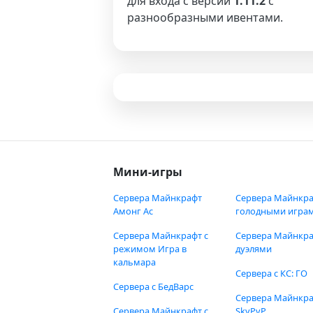
для входа с версии
1.11.2
с
разнообразными ивентами.
Мини-игры
Сервера Майнкрафт
Сервера Майнкра
Амонг Ас
голодными игра
Сервера Майнкрафт с
Сервера Майнкра
режимом Игра в
дуэлями
кальмара
Сервера с КС: ГО
Сервера с БедВарс
Сервера Майнкр
Сервера Майнкрафт с
SkyPvP