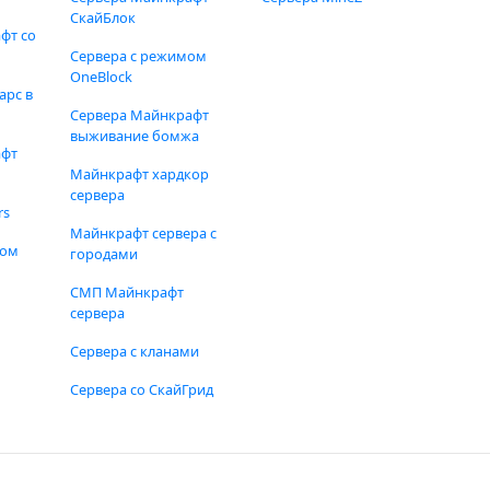
СкайБлок
фт со
Сервера с режимом
OneBlock
арс в
Сервера Майнкрафт
выживание бомжа
афт
Майнкрафт хардкор
сервера
rs
Майнкрафт сервера с
фом
городами
СМП Майнкрафт
сервера
Сервера с кланами
Сервера со СкайГрид