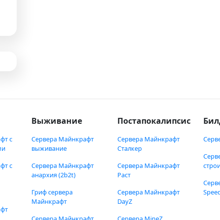
Выживание
Постапокалипсис
Бил
фт с
Сервера Майнкрафт
Сервера Майнкрафт
Серв
ми
выживание
Сталкер
Серв
фт с
Сервера Майнкрафт
Сервера Майнкрафт
стро
анархия (2b2t)
Раст
Серв
Гриф сервера
Сервера Майнкрафт
Speed
Майнкрафт
DayZ
афт
Сервера Майнкрафт
Сервера MineZ