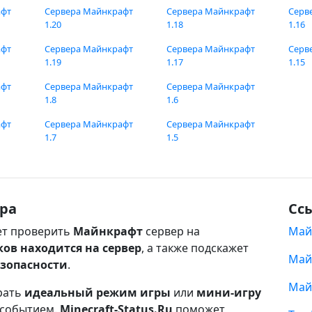
афт
Сервера Майнкрафт
Сервера Майнкрафт
Серв
1.20
1.18
1.16
афт
Сервера Майнкрафт
Сервера Майнкрафт
Серв
1.19
1.17
1.15
афт
Сервера Майнкрафт
Сервера Майнкрафт
1.8
1.6
афт
Сервера Майнкрафт
Сервера Майнкрафт
1.7
1.5
ра
Сс
т проверить
Майнкрафт
сервер на
Май
ков находится на сервер
, а также подскажет
Май
езопасности
.
Май
рать
идеальный режим игры
или
мини-игру
 событием.
Minecraft-Status.Ru
поможет