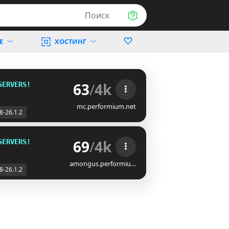
Поиск
Е
ХОСТИНГ
63
/
4k
SERVERS!
mc.performium.net
8-26.1.2
69
/
4k
SERVERS!
amongus.performiu…
8-26.1.2