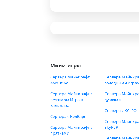
Мини-игры
Сервера Майнкрафт
Сервера Майнкра
Амонг Ас
голодными игра
Сервера Майнкрафт с
Сервера Майнкра
режимом Игра в
дуэлями
кальмара
Сервера с КС: ГО
Сервера с БедВарс
Сервера Майнкр
Сервера Майнкрафт с
SkyPvP
прятками
Сервера Майнкра