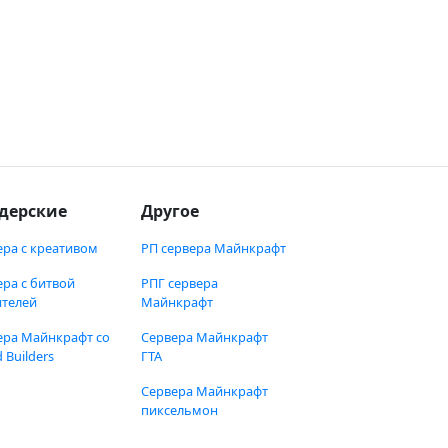
дерские
Другое
ера с креативом
РП сервера Майнкрафт
ера с битвой
РПГ сервера
ителей
Майнкрафт
ера Майнкрафт со
Сервера Майнкрафт
 Builders
ГТА
Сервера Майнкрафт
пиксельмон