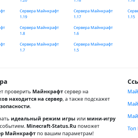
1.20
1.18
1.16
афт
Сервера Майнкрафт
Сервера Майнкрафт
Серв
1.19
1.17
1.15
афт
Сервера Майнкрафт
Сервера Майнкрафт
1.8
1.6
афт
Сервера Майнкрафт
Сервера Майнкрафт
1.7
1.5
ра
Сс
т проверить
Майнкрафт
сервер на
Май
ков находится на сервер
, а также подскажет
Май
езопасности
.
Май
рать
идеальный режим игры
или
мини-игру
 событием.
Minecraft-Status.Ru
поможет
Топ
ер Майнкрафт
по вашим параметрам!