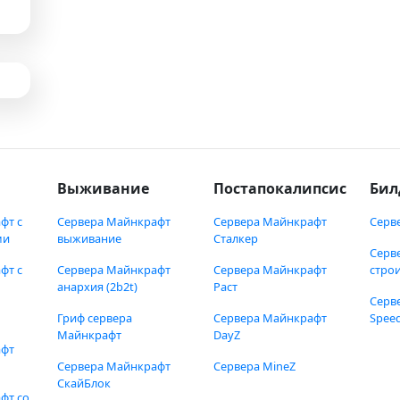
Выживание
Постапокалипсис
Бил
фт с
Сервера Майнкрафт
Сервера Майнкрафт
Серв
ми
выживание
Сталкер
Серв
фт с
Сервера Майнкрафт
Сервера Майнкрафт
стро
анархия (2b2t)
Раст
Серв
Гриф сервера
Сервера Майнкрафт
Speed
Майнкрафт
DayZ
афт
Сервера Майнкрафт
Сервера MineZ
СкайБлок
фт со