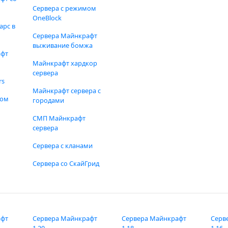
Сервера с режимом
OneBlock
арс в
Сервера Майнкрафт
выживание бомжа
афт
Майнкрафт хардкор
сервера
rs
Майнкрафт сервера с
фом
городами
СМП Майнкрафт
сервера
Сервера с кланами
Сервера со СкайГрид
афт
Сервера Майнкрафт
Сервера Майнкрафт
Серв