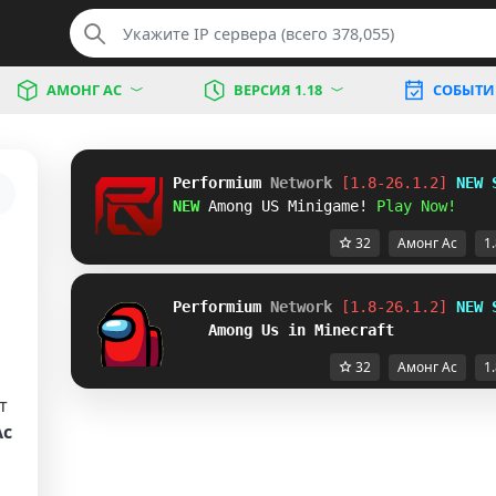
АМОНГ АС
ВЕРСИЯ 1.18
СОБЫТИ
Performium 
Network
[1.8-26.1.2] 
NEW 
NEW 
Among US Minigame! 
Play Now!
32
Амонг Ас
1.
Performium 
Network
[1.8-26.1.2] 
NEW 
Among Us in Minecraft
32
Амонг Ас
1.
т
Ас