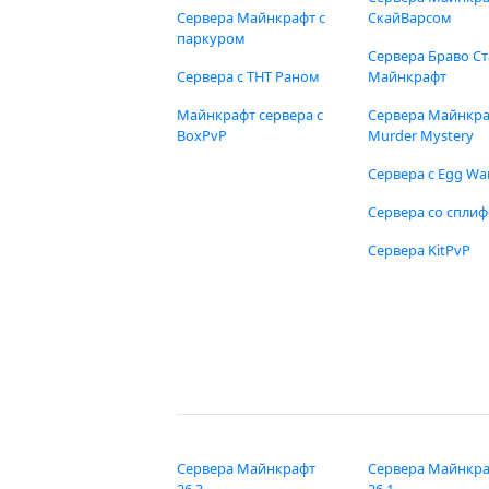
Сервера Майнкрафт с
СкайВарсом
паркуром
Сервера Браво Ст
Сервера с ТНТ Раном
Майнкрафт
Майнкрафт сервера с
Сервера Майнкр
BoxPvP
Murder Mystery
Сервера с Egg Wa
Сервера со спли
Сервера KitPvP
Сервера Майнкрафт
Сервера Майнкр