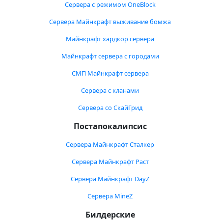
Сервера с режимом OneBlock
Сервера Майнкрафт выживание бомжа
Майнкрафт хардкор сервера
Майнкрафт сервера с городами
СМП Майнкрафт сервера
Сервера с кланами
Сервера со СкайГрид
Постапокалипсис
Сервера Майнкрафт Сталкер
Сервера Майнкрафт Раст
Сервера Майнкрафт DayZ
Сервера MineZ
Билдерские