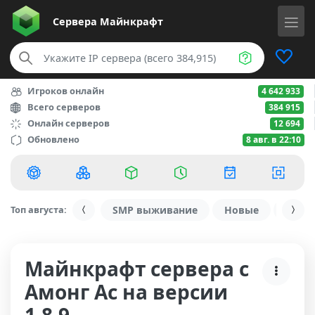
Сервера
Майнкрафт
Игроков онлайн
4 642 933
Всего серверов
384 915
Онлайн серверов
12 694
Обновлено
8 авг. в 22:10
Топ августа:
SMP выживание
Новые
С ду
Майнкрафт сервера с
Амонг Ас на версии