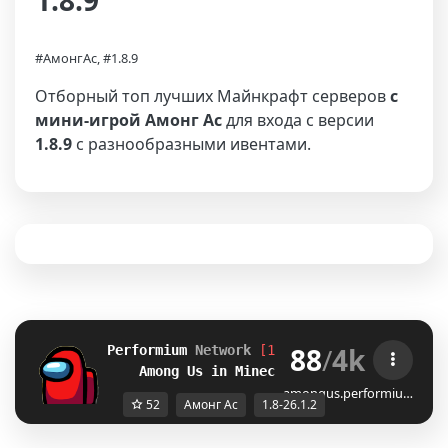
1.8.9
#АмонгАс, #1.8.9
Отборный топ лучших Майнкрафт серверов
с
мини-игрой Амонг Ас
для входа с версии
1.8.9
с разнообразными ивентами.
88
/
4k
Performium 
Network
[1.8-26.1.2] 
NEW SERVER
Among Us in Minecraft
amongus.performiu…
52
Амонг Ас
1.8-26.1.2