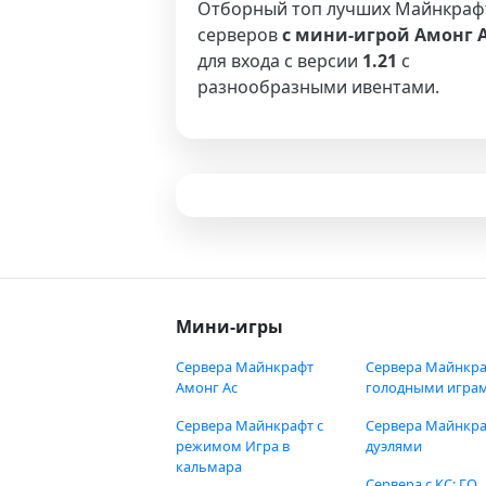
Отборный топ лучших Майнкраф
серверов
с мини-игрой Амонг 
для входа с версии
1.21
с
разнообразными ивентами.
Мини-игры
Сервера Майнкрафт
Сервера Майнкра
Амонг Ас
голодными игра
Сервера Майнкрафт с
Сервера Майнкра
режимом Игра в
дуэлями
кальмара
Сервера с КС: ГО