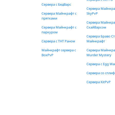
Сервера с БедВарс
Сервера Майнкр
Сервера Майнкрафт с
SkyPvP
прятками
Сервера Майнкра
Сервера Майнкрафт с
СкайВарсом
паркуром
Сервера Браво Ст
Сервера с ТНТ Раном
Майнкрафт
Майнкрафт сервера с
Сервера Майнкр
BoxPvP
Murder Mystery
Сервера с Egg Wa
Сервера со спли
Сервера KitPvP