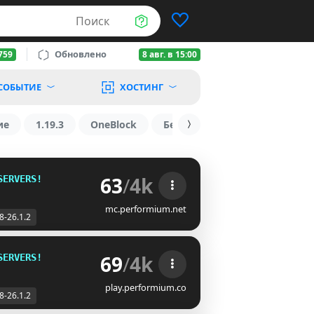
Поиск
Обновлено
759
8 авг. в 15:00
СОБЫТИЕ
ХОСТИНГ
ие
1.19.3
OneBlock
БедВарс
1.16
1.8.2
63
/
4k
SERVERS!
mc.performium.net
8-26.1.2
69
/
4k
SERVERS!
play.performium.co
8-26.1.2