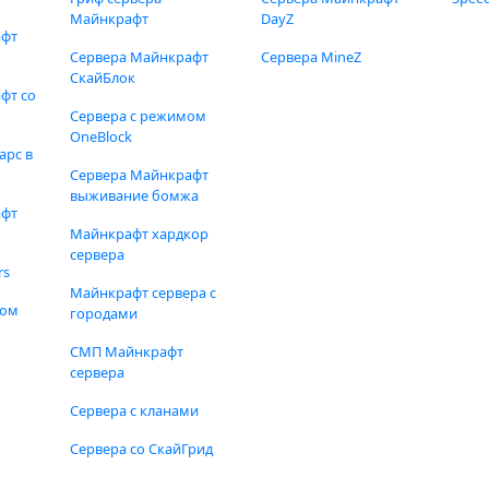
Майнкрафт
DayZ
афт
Сервера Майнкрафт
Сервера MineZ
СкайБлок
фт со
Сервера с режимом
OneBlock
арс в
Сервера Майнкрафт
выживание бомжа
афт
Майнкрафт хардкор
сервера
rs
Майнкрафт сервера с
фом
городами
СМП Майнкрафт
сервера
Сервера с кланами
Сервера со СкайГрид