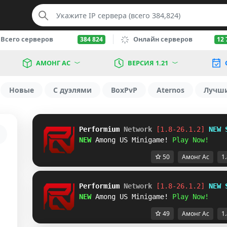
Всего серверов
Онлайн серверов
384 824
12 
АМОНГ АС
ВЕРСИЯ 1.21
Новые
С дуэлями
BoxPvP
Aternos
Лучш
Performium 
Network
[1.8-26.1.2] 
NEW 
NEW 
Among US Minigame! 
Play Now!
50
Амонг Ас
1.
Performium 
Network
[1.8-26.1.2] 
NEW 
NEW 
Among US Minigame! 
Play Now!
49
Амонг Ас
1.