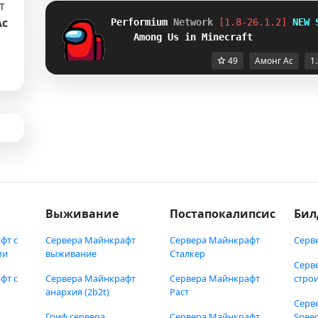
т
Ас
Performium 
Network
[1.8-26.1.2] 
NEW 
Among Us in Minecraft
49
Амонг Ас
1.
Выживание
Постапокалипсис
Бил
фт с
Сервера Майнкрафт
Сервера Майнкрафт
Серв
ми
выживание
Сталкер
Серв
фт с
Сервера Майнкрафт
Сервера Майнкрафт
стро
анархия (2b2t)
Раст
Серв
Гриф сервера
Сервера Майнкрафт
Speed