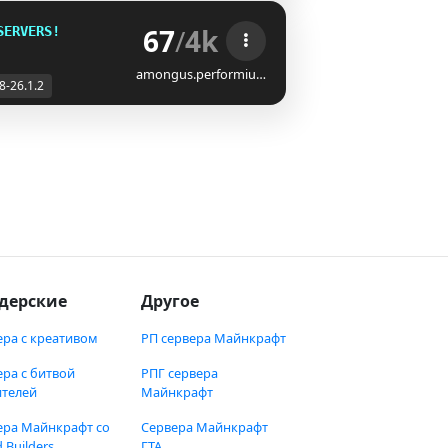
67
/
4k
SERVERS!
amongus.performiu…
8-26.1.2
дерские
Другое
ера с креативом
РП сервера Майнкрафт
ера с битвой
РПГ сервера
ителей
Майнкрафт
ера Майнкрафт со
Сервера Майнкрафт
 Builders
ГТА