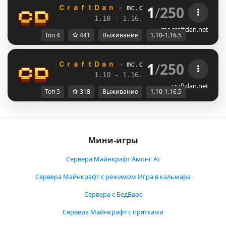
1
/
250
ＣｒａｆｔＤａｎ 
» 
mc.craftdan.net
//  
Выж
1.10 - 1.16.5         
//     
RPG
mc.craftdan.net
Топ 4
441
Выживание
1.10-1.16.5
1
/
250
ＣｒａｆｔＤａｎ 
» 
mc.craftdan.net
//  
Выж
1.10 - 1.16.5         
//     
RPG
craftdan.net
Топ 5
318
Выживание
1.10-1.16.5
Мини-игры
Сервера Майнкрафт Амонг Ас
Сервера Майнкрафт с режимом Игра в кальмара
Сервера с БедВарс
Сервера Майнкрафт с прятками