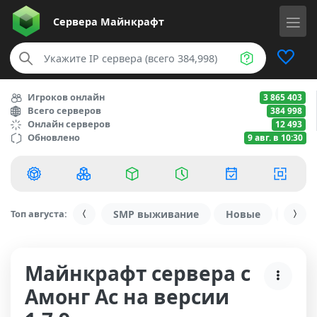
Сервера
Майнкрафт
Игроков онлайн
3 865 403
Всего серверов
384 998
Онлайн серверов
12 493
Обновлено
9 авг. в 10:30
Топ августа:
SMP выживание
Новые
С ду
Майнкрафт сервера с
Амонг Ас на версии