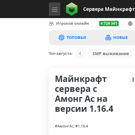
Сервера
Майнкрафт
Игроков онлайн
4 729 341
ТОПОВЫЕ
НОВЫЕ
Топ августа:
SMP выживание
Майнкрафт
сервера с
Амонг Ас на
версии 1.16.4
#АмонгАс, #1.16.4