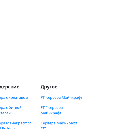
дерские
Другое
ера с креативом
РП сервера Майнкрафт
ера с битвой
РПГ сервера
ителей
Майнкрафт
ера Майнкрафт со
Сервера Майнкрафт
 Builders
ГТА