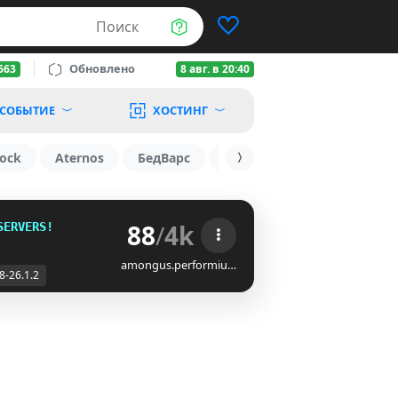
Поиск
Обновлено
663
8 авг. в 20:40
СОБЫТИЕ
ХОСТИНГ
ock
Aternos
БедВарс
1.19.3
1.16
1.8.2
88
/
4k
SERVERS!
amongus.performiu…
8-26.1.2