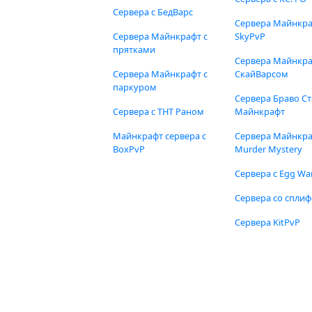
Сервера с БедВарс
Сервера Майнкр
Сервера Майнкрафт с
SkyPvP
прятками
Сервера Майнкра
Сервера Майнкрафт с
СкайВарсом
паркуром
Сервера Браво Ст
Сервера с ТНТ Раном
Майнкрафт
Майнкрафт сервера с
Сервера Майнкр
BoxPvP
Murder Mystery
Сервера с Egg Wa
Сервера со спли
Сервера KitPvP