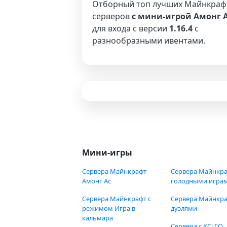
Отборный топ лучших Майнкраф
серверов
с мини-игрой Амонг 
для входа с версии
1.16.4
с
разнообразными ивентами.
Мини-игры
Сервера Майнкрафт
Сервера Майнкра
Амонг Ас
голодными игра
Сервера Майнкрафт с
Сервера Майнкра
режимом Игра в
дуэлями
кальмара
Сервера с КС: ГО