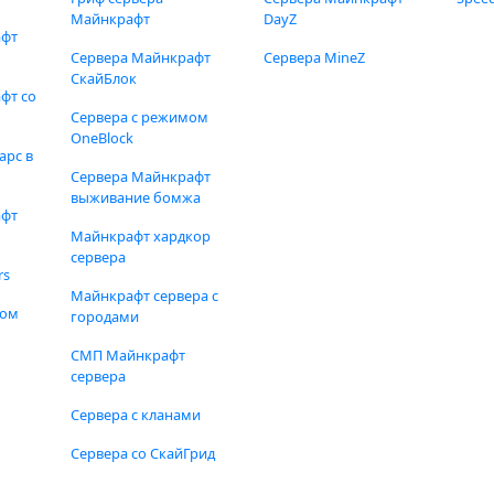
Майнкрафт
DayZ
афт
Сервера Майнкрафт
Сервера MineZ
СкайБлок
фт со
Сервера с режимом
OneBlock
арс в
Сервера Майнкрафт
выживание бомжа
афт
Майнкрафт хардкор
сервера
rs
Майнкрафт сервера с
фом
городами
СМП Майнкрафт
сервера
Сервера с кланами
Сервера со СкайГрид