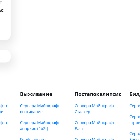
т
Ас
Выживание
Постапокалипсис
Бил
фт с
Сервера Майнкрафт
Сервера Майнкрафт
Серв
ми
выживание
Сталкер
Серв
фт с
Сервера Майнкрафт
Сервера Майнкрафт
стро
анархия (2b2t)
Раст
Серв
Гриф сервера
Сервера Майнкрафт
Speed