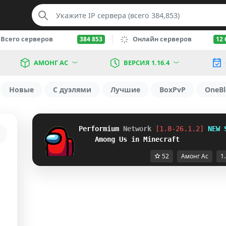
Всего серверов
Онлайн серверов
384 853
12 
АМОНГ АС
ВЕРСИЯ 1.16.4
Новые
С дуэлями
Лучшие
BoxPvP
OneBl
Performium 
Network
[1.8-26.1.2] 
NEW 
Among Us in Minecraft
52
Амонг Ас
1.