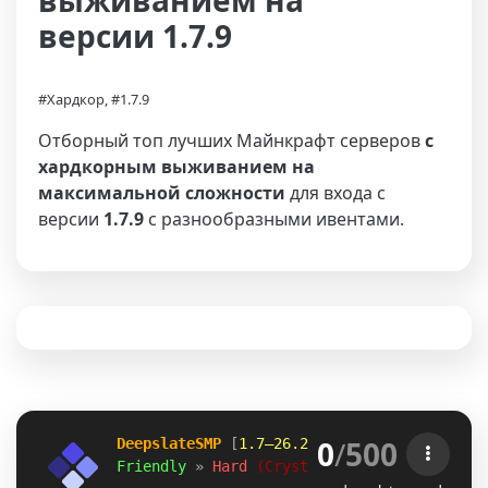
выживанием на
версии 1.7.9
#Хардкор, #1.7.9
Отборный топ лучших Майнкрафт серверов
с
хардкорным выживанием на
максимальной сложности
для входа с
версии
1.7.9
с разнообразными ивентами.
0
/
500
DeepslateSMP
 [
1.7–26.2
]
Friendly 
» 
Hard 
(Crystal PvP) 
» 
deepslates