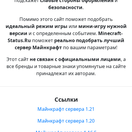
подскажет
слабые стороны оформления
и
безопасности
.
Помимо этого сайт поможет подобрать
идеальный режим игры
или
мини-игру нужной
версии
и с определенным событием.
Minecraft-
Status.Ru
поможет
реально подобрать лучший
сервер Майнкрафт
по вашим параметрам!
Этот сайт
не связан с официальными лицами
, а
все бренды и товарные знаки упомянутые на сайте
принадлежат их авторам.
Ссылки
Майнкрафт сервера 1.21
Майнкрафт сервера 1.20