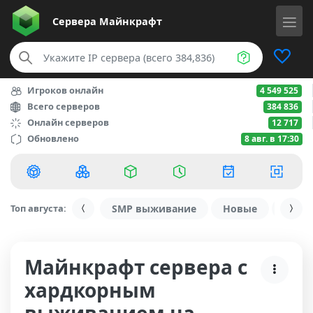
Сервера
Майнкрафт
Игроков онлайн
4 549 525
Всего серверов
384 836
Онлайн серверов
12 717
Обновлено
8 авг. в 17:30
Топ августа:
SMP выживание
Новые
С ду
Майнкрафт сервера с
хардкорным