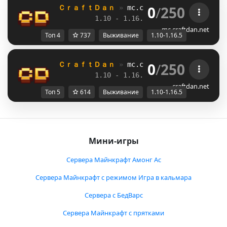
0
/
250
ＣｒａｆｔＤａｎ 
» 
mc.craftdan.net
//  
Выж
1.10 - 1.16.5         
//     
RPG
mc.craftdan.net
Топ 4
737
Выживание
1.10-1.16.5
0
/
250
ＣｒａｆｔＤａｎ 
» 
mc.craftdan.net
//  
Выж
1.10 - 1.16.5         
//     
RPG
craftdan.net
Топ 5
614
Выживание
1.10-1.16.5
Мини-игры
Сервера Майнкрафт Амонг Ас
Сервера Майнкрафт с режимом Игра в кальмара
Сервера с БедВарс
Сервера Майнкрафт с прятками