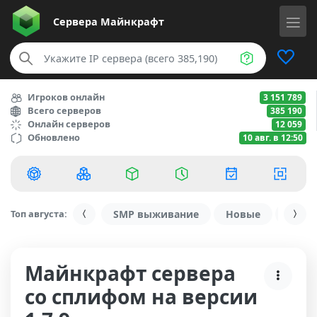
Сервера
Майнкрафт
Игроков онлайн
3 151 789
Всего серверов
385 190
Онлайн серверов
12 059
Обновлено
10 авг. в 12:50
Топ августа:
SMP выживание
Новые
С ду
Майнкрафт сервера
со сплифом на версии