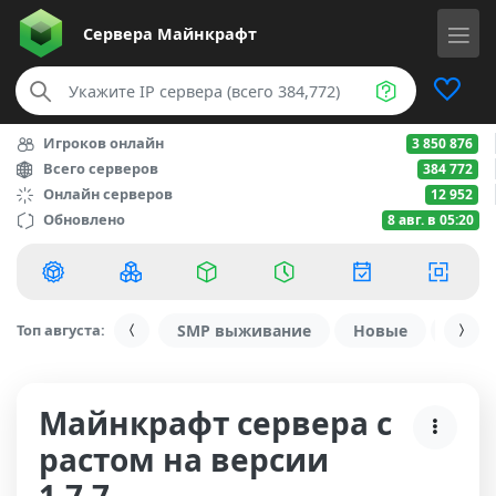
Сервера
Майнкрафт
Игроков онлайн
3 850 876
Всего серверов
384 772
Онлайн серверов
12 952
Обновлено
8 авг. в 05:20
Топ августа:
SMP выживание
Новые
С ду
Майнкрафт сервера с
растом на версии